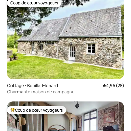
Coup de cœur voyageurs
Coup de cœur voyageurs
Cottage ⋅ Bouillé-Ménard
Évaluation mo
4,96 (28)
Charmante maison de campagne
Coup de cœur voyageurs
Coups de cœur voyageurs les plus appréciés