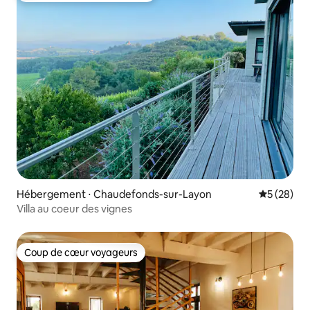
Hébergement ⋅ Chaudefonds-sur-Layon
Évaluation
5 (28)
Villa au coeur des vignes
Coup de cœur voyageurs
Coup de cœur voyageurs