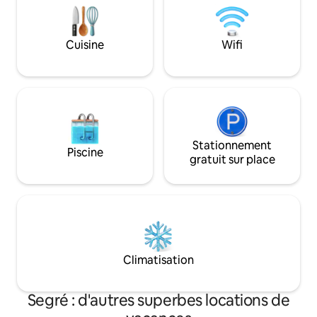
apparentes. 3 gîtes dans une ancienne
sûr le wifi inclus 
étable.
tranquillité.Pour 
local sécurisé est à
Cuisine
Wifi
Stationnement
Piscine
gratuit sur place
Climatisation
Segré : d'autres superbes locations de