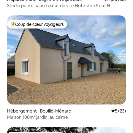
Studio petite pause cœur de ville Hote-Zen !tout N
Coup de cœur voyageurs
Coups de cœur voyageurs les plus appréciés
Hébergement ⋅ Bouillé-Ménard
Évaluation
5 (23)
Maison 100m² jardin, au calme