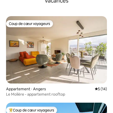
vacances
Coup de cœur voyageurs
Coup de cœur voyageurs
Appartement ⋅ Angers
Évaluation
5 (14)
Le Molière - appartement rooftop
Coup de cœur voyageurs
Coups de cœur voyageurs les plus appréciés