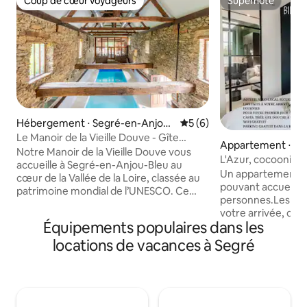
Coup de cœur voyageurs
Superhôte
Coup de cœur voyageurs
Superhôte
Hébergement ⋅ Segré-en-Anjou
Évaluation moyenne sur la 
5 (6)
Bleu
Le Manoir de la Vieille Douve - Gîte
Appartement ⋅ Se
Bramley
Notre Manoir de la Vieille Douve vous
jou Bleu
L'Azur, cocooning
accueille à Segré-en-Anjou-Bleu au
séjour
Un appartement c
cœur de la Vallée de la Loire, classée au
pouvant accueillir 
patrimoine mondial de l’UNESCO. Ce
personnes.Les lits
véritable havre de paix sera le refuge
votre arrivée, des
idéal pour tous, intimiste pour les
Équipements populaires dans les
élégamment dispos
amoureux en quête de ressourcement,
cuisine, moderne 
locations de vacances à Segré
chaleureux et festif pour y partager des
équipée, est ouver
moments inoubliables en famille ou
lumineux.Une très 
entre amis. Le manoir du XVI siècle,
vient compléter le
entièrement restauré, allie le confort au
logement.A votre 
charme des vieilles pierres et poutres
trouverez café, th