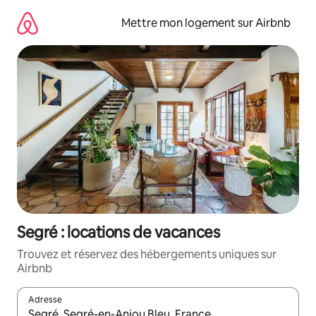
Aller
directement
Mettre mon logement sur Airbnb
au
contenu
Segré : locations de vacances
Trouvez et réservez des hébergements uniques sur
Airbnb
Adresse
Lorsque les résultats s'affichent, utilisez les flèches vers le hau