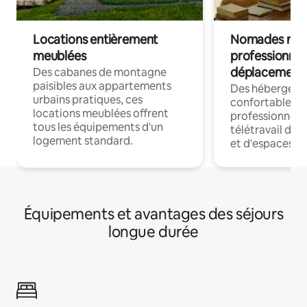
Locations entièrement
Nomades num
meublées
professionnel
déplacement
Des cabanes de montagne
paisibles aux appartements
Des hébergem
urbains pratiques, ces
confortables p
locations meublées offrent
professionnels
tous les équipements d'un
télétravail dis
logement standard.
et d'espaces de
Équipements et avantages des séjours
longue durée