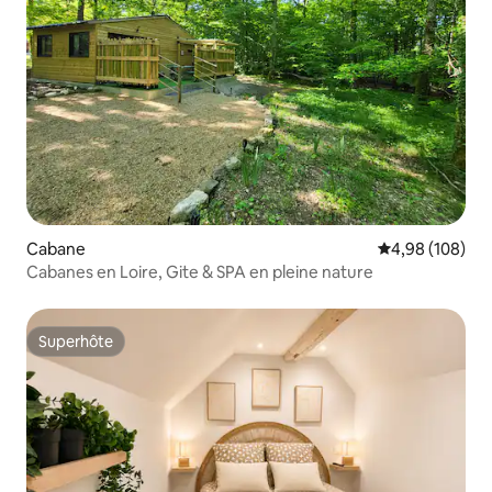
Cabane
Évaluation moy
4,98 (108)
Cabanes en Loire, Gite & SPA en pleine nature
Superhôte
Superhôte