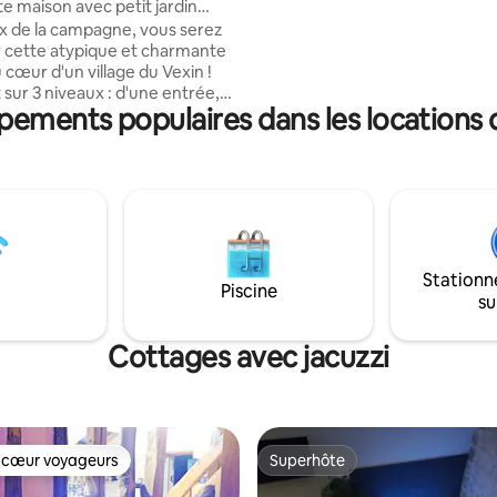
 maison avec petit jardin
entièrement équipée. Chambre
 de la campagne, vous serez
mezzanine avec lit 160x200. Salle de bain
r cette atypique et charmante
avec douche et baignoire vue su
 cœur d'un village du Vexin !
Équipée pour familles et enfant
 sur 3 niveaux : d'une entrée,
ipements populaires dans les locations
sine restée authentique et sans
alon avec poêle à bois, de 2
hambres, d'une salle de bains,
e d'eau et de 2 wc. Jardin
vec salon de jardin. La maison
 moderne mais dispose du
déal pour quelques jours de
ent à la campagne. Les
Stationn
aux alentours sont très
Piscine
su
 !
Cottages avec jacuzzi
 cœur voyageurs
Superhôte
 cœur voyageurs
Superhôte