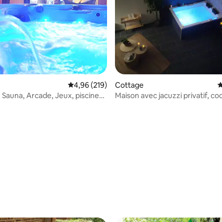
Évaluation moyenne sur la base de 219 commen
4,96 (219)
Cottage
É
s, Sauna, Arcade, Jeux, piscine
Maison avec jacuzzi privatif, co
zen.
la base de 180 commentaires : 4,96 sur 5