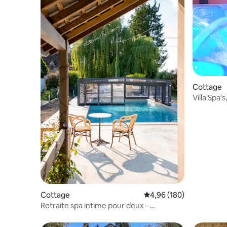
Cottage
Villa Spa'
partagée
Cottage
Évaluation moyenne sur 
4,96 (180)
Retraite spa intime pour deux –
jacuzzi/pisicne