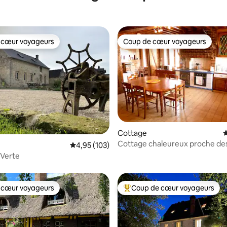
 cœur voyageurs
Coup de cœur voyageurs
 cœur voyageurs
Coup de cœur voyageurs
 la base de 135 commentaires : 4,92 sur 5
Cottage
É
Cottage chaleureux proche des
Évaluation moyenne sur la base de 103 comme
4,95 (103)
d'Orient
 Verte
 cœur voyageurs
Coup de cœur voyageurs
 cœur voyageurs
Coups de cœur voyageurs les p