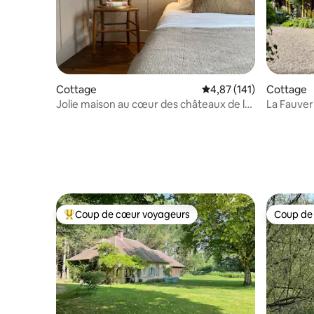
Cottage
Évaluation moyenne sur
4,87 (141)
Cottage
Jolie maison au cœur des châteaux de la
La Fauver
Loire
verdure
Coup de cœur voyageurs
Coup de
Coups de cœur voyageurs les plus appréciés
Coup de