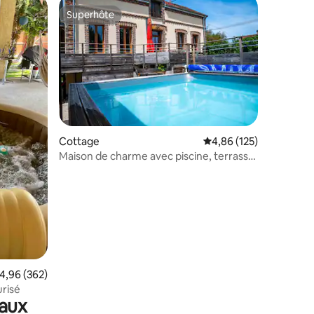
Superhôte
lus appréciés
Superhôte
Cottage
Évaluation moyenne sur
4,86 (125)
Maison de charme avec piscine, terrasse
ntaires : 4,97 sur 5
& jacuzzi
valuation moyenne sur la base de 362 commentaires : 4,96 sur 5
4,96 (362)
g sécurisé
maux