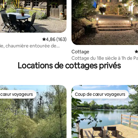
 la base de 141 commentaires : 4,87 sur 5
Évaluation moyenne sur la base de 163 commen
4,86 (163)
ie, chaumière entourée de
Cottage
É
Cottage du 18e siècle à 1h de Pa
Locations de cottages privés
 cœur voyageurs
Coup de cœur voyageurs
 cœur voyageurs
Coup de cœur voyageurs