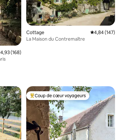
Cottage
Évaluation moyenne sur
4,84 (147)
La Maison du Contremaître
taires : 4,86 sur 5
valuation moyenne sur la base de 168 commentaires : 4,93 sur 5
4,93 (168)
ris
Coup de cœur voyageurs
Coups de cœur voyageurs les plus appréciés