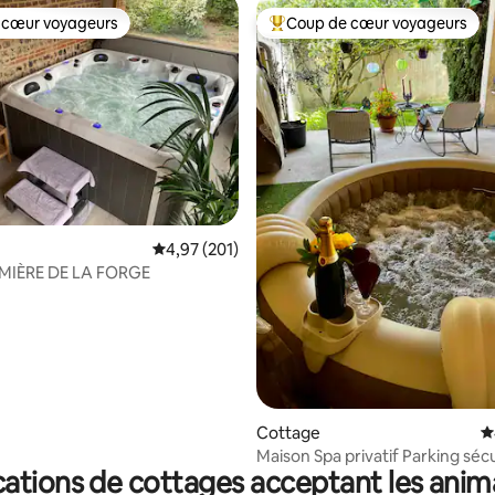
 cœur voyageurs
Coup de cœur voyageurs
 cœur voyageurs
Coups de cœur voyageurs les p
la base de 399 commentaires : 4,93 sur 5
Évaluation moyenne sur la base de 201 comme
4,97 (201)
IÈRE DE LA FORGE
Cottage
É
Maison Spa privatif Parkin
ations de cottages acceptant les ani