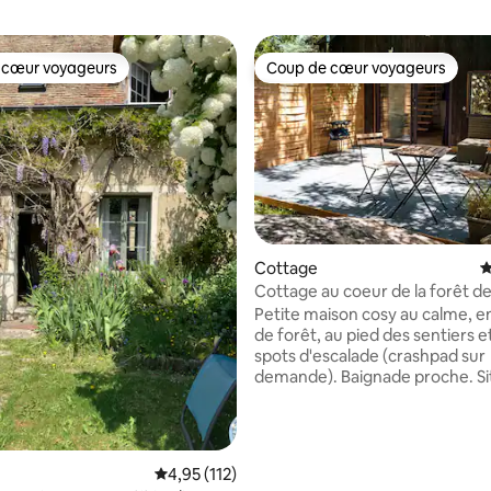
 cœur voyageurs
Coup de cœur voyageurs
 cœur voyageurs
Coup de cœur voyageurs
la base de 140 commentaires : 4,94 sur 5
Cottage
É
Cottage au coeur de la forêt d
Fontainebleau.
Petite maison cosy au calme, e
de forêt, au pied des sentiers e
spots d'escalade (crashpad sur
demande). Baignade proche. Si
min à pied de la gare de Montig
Loing, 55 min de Paris gare de L
min à pied de tous les commer
village. Salon équipé d'un grand canapé lit
Évaluation moyenne sur la base de 112 comme
4,95 (112)
confortable, TV câblée et wifi. Cuisine