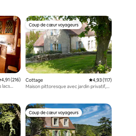
Coup de cœur voyageurs
Coup de cœur voyageurs
valuation moyenne sur la base de 216 commentaires : 4,91 sur 5
4,91 (216)
Cottage
Évaluation moyenne sur
4,93 (117)
 lacs
Maison pittoresque avec jardin privatif,
ntaires : 4,95 sur 5
bonheur rural !
Coup de cœur voyageurs
lus appréciés
Coup de cœur voyageurs