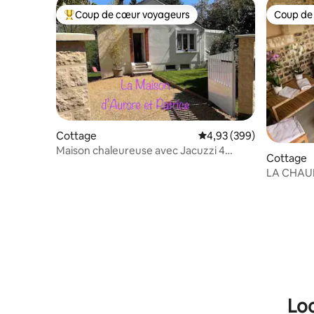
Coup de cœur voyageurs
Coup de
Coups de cœur voyageurs les plus appréciés
Coup de
Cottage
Évaluation moyenne sur 
4,93 (399)
Maison chaleureuse avec Jacuzzi 4
Cottage
personnes
LA CHAUM
Loc