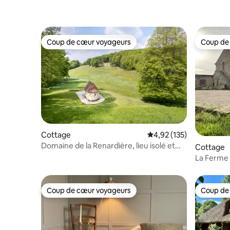
Coup de cœur voyageurs
Coup de
Coup de cœur voyageurs
Coup de
Cottage
Évaluation moyenne sur
4,92 (135)
Domaine de la Renardière, lieu isolé et
Cottage
sécurisé !
La Ferme
Coup de cœur voyageurs
Coup de
Coup de cœur voyageurs
Coup de