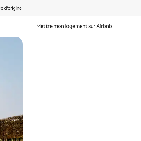
ue d'origine
Mettre mon logement sur Airbnb
sant glisser.