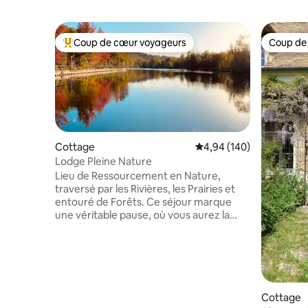
Coup de cœur voyageurs
Coup de
Coups de cœur voyageurs les plus appréciés
Coup de
Cottage
Évaluation moyenne sur 
4,94 (140)
Lodge Pleine Nature
Lieu de Ressourcement en Nature,
traversé par les Rivières, les Prairies et
entouré de Forêts. Ce séjour marque
une véritable pause, où vous aurez la
chance de côtoyer les Chevaux, en
liberté dans le Domaine, ainsi que la
Faune Sauvage, très présente. Poussez
les portes de ce lieu et accédez à un
véritable dépaysement et
enchantement. À seulement 1h de Paris,
Cottage
sur l’axe de la Capitale, Caen et Deauville.