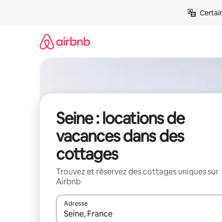
Aller
Certai
directement
au
contenu
Seine : locations de
vacances dans des
cottages
Trouvez et réservez des cottages uniques sur
Airbnb
Adresse
Lorsque les résultats s'affichent, utilisez les flèc