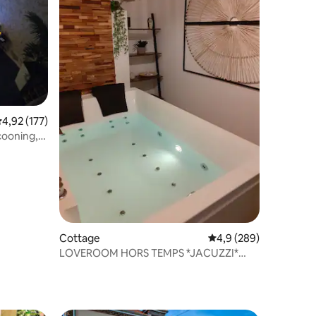
taires : 4,96 sur 5
valuation moyenne sur la base de 177 commentaires : 4,92 sur 5
4,92 (177)
cooning,
Cottage
Évaluation moyenne su
4,9 (289)
LOVEROOM HORS TEMPS *JACUZZI*
JARDIN *BARBECUE*