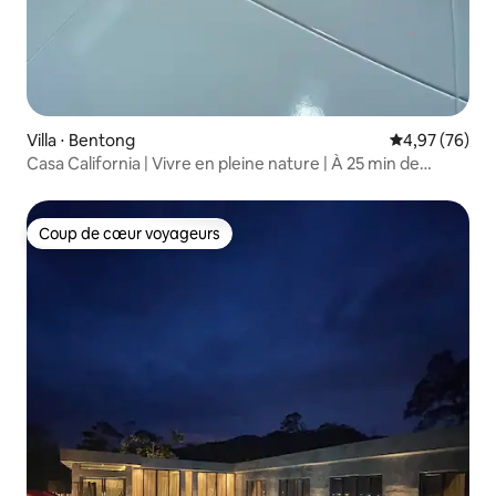
Villa ⋅ Bentong
Évaluation mo
4,97 (76)
Casa California | Vivre en pleine nature | À 25 min de
Kuala Lumpur
Coup de cœur voyageurs
Coup de cœur voyageurs