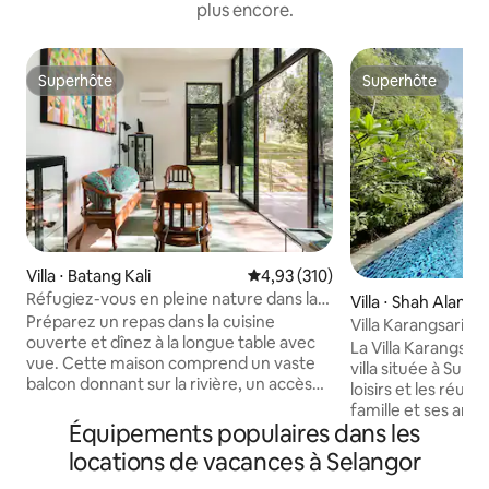
plus encore.
Superhôte
Superhôte
Superhôte
Superhôte
Villa ⋅ Batang Kali
Évaluation moyenne sur la base 
4,93 (310)
Réfugiez-vous en pleine nature dans la
Villa ⋅ Shah Alam
villa idyllique Ijo
Préparez un repas dans la cuisine
Villa Karangsari p
ouverte et dînez à la longue table avec
La Villa Karangsar
vue. Cette maison comprend un vaste
villa située à Sunga
balcon donnant sur la rivière, un accès
loisirs et les réun
aux sentiers de randonnée forestiers et
famille et ses ami
à la rivière, une cour avec des jardins en
Équipements populaires dans les
évoquer la beauté d
contrebas et un plan ouvert créant un
dispose d'une pisc
locations de vacances à Selangor
espace confortable. Réveillez-vous au
surplombe le hall p
son du chant des oiseaux, observez-les