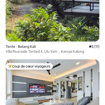
Tente ⋅ Batang Kali
Évaluatio
5 (11)
Villa Riverside Tented 4, Ulu Yam，Kanopi Kalong
Coup de cœur voyageurs
Coups de cœur voyageurs les plus appréciés