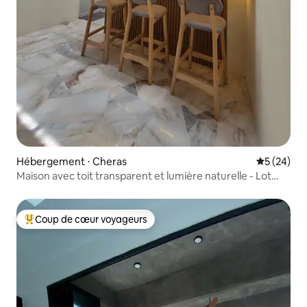
Hébergement ⋅ Cheras
Évaluation
5 (24)
Maison avec toit transparent et lumière naturelle - Lot
calme
Coup de cœur voyageurs
Coups de cœur voyageurs les plus appréciés