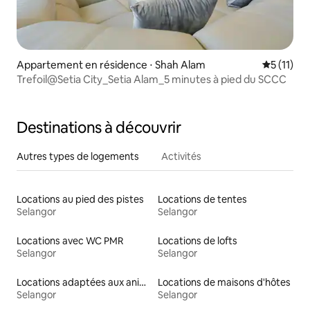
Appartement en résidence ⋅ Shah Alam
Évaluatio
5 (11)
Trefoil@Setia City_Setia Alam_5 minutes à pied du SCCC
Destinations à découvrir
Autres types de logements
Activités
Locations au pied des pistes
Locations de tentes
Selangor
Selangor
Locations avec WC PMR
Locations de lofts
Selangor
Selangor
Locations adaptées aux animaux
Locations de maisons d'hôtes
Selangor
Selangor