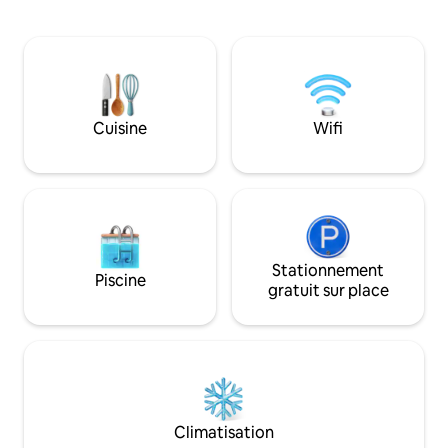
ouverte favorise la
attraper des insectes ou recueillir le
transversale, tand
nectar des plantes en fleurs. Écoutez le
l'environnement s
son apaisant de la rivière qui coule.
évasion tranquille 
Emplacements de pique-nique le long de
Lumpur. Bien que la
la rivière Situé à Batang Kali, Kg Hulu
un maximum de 30 
Rening est un village tranquille avec des
elle offre un héb
Cuisine
Wifi
maisons disséminées autour des
pour un maximum 
paysages vallonnés verdoyants. La ville
la nuit.
de Batang Kali, Hulu Yam Bharu et Kuala
Kubu Bharu sont à seulement quelques
minutes en voiture et disposent de
nombreux restaurants. Il est préférable
de se déplacer en voiture. Attractions à
proximité : World of Phalaenopsis (Moth
Stationnement
Piscine
Orchids), Ulu Yam - 12 km (16 min en
gratuit sur place
voiture) Magasins d'usine Genting
Highlands - 25 km (30 min en voiture)
Resorts World Genting : 32 km (40
minutes en voiture) Kuala Kubu Bharu -
21 km (30 min en voiture) Cascades de
Chiling - 33 km (40 min en voiture)
Climatisation