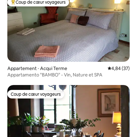
Coup de cœur voyageurs
Coups de cœur voyageurs les plus appréciés
Appartement ⋅ Acqui Terme
Évaluation mo
4,84 (37)
Appartamento "BAMBO" - Vin, Nature et SPA
Coup de cœur voyageurs
Coup de cœur voyageurs