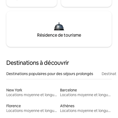
Résidence de tourisme
Destinations à découvrir
Destinations populaires pour des séjours prolongés
Destinati
New York
Barcelone
Locations moyenne et longue durée
Locations moyenne et longue durée
Florence
Athènes
Locations moyenne et longue durée
Locations moyenne et longue durée