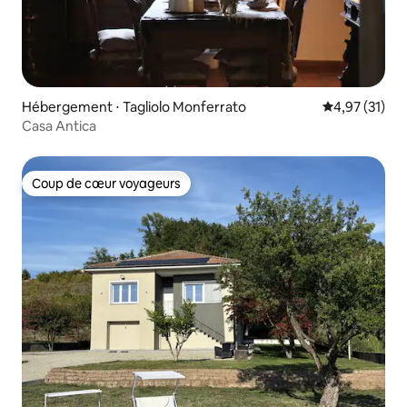
Hébergement ⋅ Tagliolo Monferrato
Évaluation mo
4,97 (31)
Casa Antica
Coup de cœur voyageurs
Coup de cœur voyageurs