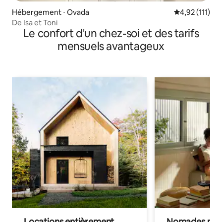
Hébergement ⋅ Ovada
Évaluation mo
4,92 (111)
De Isa et Toni
Le confort d'un chez-soi et des tarifs
mensuels avantageux
Locations entièrement
Nomades num