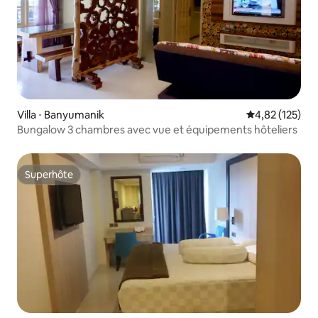
Villa ⋅ Banyumanik
Évaluation moy
4,82 (125)
Bungalow 3 chambres avec vue et équipements hôteliers
Superhôte
Superhôte