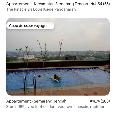
Appartement ⋅ Kecamatan Semarang Tengah
Évaluation mo
4,64 (55)
The Pinacle 2 à Louis Kiene Pandanaran
Coup de cœur voyageurs
Coup de cœur voyageurs
Appartement ⋅ Semarang Tengah
Évaluation moy
4,74 (283)
Studio 1BR avec tout ce dont vous avez besoin, meilleur
emplacement