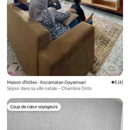
Maison d'hôtes ⋅ Kecamatan Gayamsari
Évaluatio
5 (4)
Séjour dans sa ville natale – Chambre Onto
Coup de cœur voyageurs
Coup de cœur voyageurs