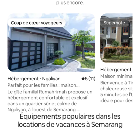
plus encore.
Coup de cœur voyageurs
Superhôte
Coup de cœur voyageurs
Superhôte
Hébergement ⋅ K
Tembalang
Maison minimalist
Hébergement ⋅ Ngaliyan
Évaluation moyenne sur la 
5 (11)
confortable, à 5 m
Bienvenue à Tinampi 
Parfait pour les familles : maison
l’Université Indon
chaleureuse situé
spacieuse avec jardin
Le gîte familial Rumahrimah propose un
5 minutes de l’Uni
hébergement confortable et exclusif
idéale pour des ret
dans un quartier sûr et calme de
ou pour assister à
Ngaliyan, à l'ouest de Semarang.
diplômes. Emplace
Équipements populaires dans les
Idéalement situé à proximité de la route
proximité de la ro
principale, de l'UIN Walisongo, du
locations de vacances à Semarang
restaurants, ce qui
RS Permata Medika, de la zone
choix pour une escale 🌳
industrielle de Candi, de l'accès au
ne pas faire de fê
péage, et à distance de marche d'une