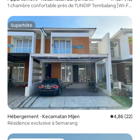
1 chambre confortable près de l'UNDIP Tembalang [Wi-Fi
gratuit et Smart TV]
Superhôte
Superhôte
Hébergement ⋅ Kecamatan Mijen
Évaluation mo
4,86 (22)
Résidence exclusive à Semarang