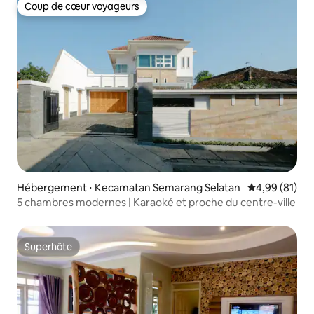
Coup de cœur voyageurs
Coup de cœur voyageurs
Hébergement ⋅ Kecamatan Semarang Selatan
Évaluation mo
4,99 (81)
5 chambres modernes | Karaoké et proche du centre-ville
Superhôte
Superhôte