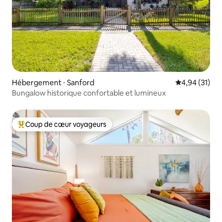
Hébergement ⋅ Sanford
Évaluation mo
4,94 (31)
Bungalow historique confortable et lumineux
Coup de cœur voyageurs
Coups de cœur voyageurs les plus appréciés