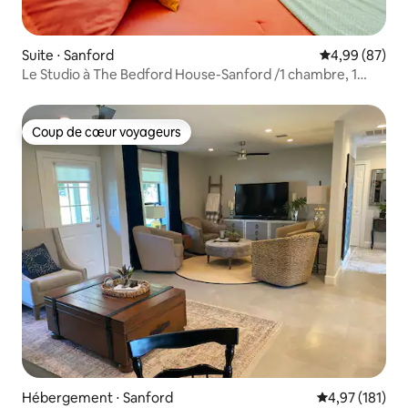
Suite ⋅ Sanford
Évaluation mo
4,99 (87)
Le Studio à The Bedford House-Sanford /1 chambre, 1
salle de bain
Coup de cœur voyageurs
Coup de cœur voyageurs
Hébergement ⋅ Sanford
Évaluation moy
4,97 (181)