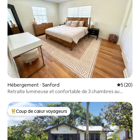
Hébergement ⋅ Sanford
Évaluation
5 (20)
Retraite lumineuse et confortable de 3 chambres au
charme intemporel
Coup de cœur voyageurs
Coups de cœur voyageurs les plus appréciés