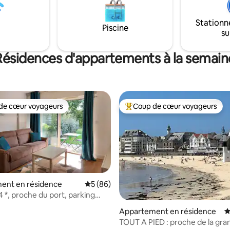
Stationn
Piscine
su
Résidences d'appartements à la semain
de cœur voyageurs
Coup de cœur voyageurs
 cœur voyageurs les plus appréciés
Coups de cœur voyageurs les p
ent en résidence
Évaluation moyenne sur la base de 86 com
5 (86)
4 *, proche du port, parking
 la base de 212 commentaires : 4,98 sur 5
Appartement en résidence
É
TOUT A PIED : proche de la gra