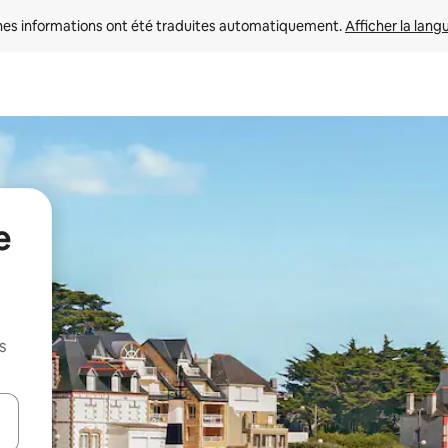
nes informations ont été traduites automatiquement. 
Afficher la lang
e
s
hes vers le haut et vers le bas pour les parcourir ou en appuyant et en fai