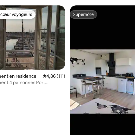
 cœur voyageurs
Superhôte
 cœur voyageurs
Superhôte
la base de 319 commentaires : 4,94 sur 5
ent en résidence
Évaluation moyenne sur la base de 111 comme
4,86 (111)
ent 4 personnes Port