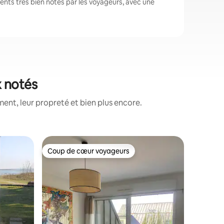
nts très bien notés par les voyageurs, avec une
x notés
nt, leur propreté et bien plus encore.
Appartem
Coup de cœur voyageurs
Coup de
Coup de cœur voyageurs
Coup de
Appart e
charmant
neuf en 
situation 
Vannes à 
de conleau située dans une ré
calme et