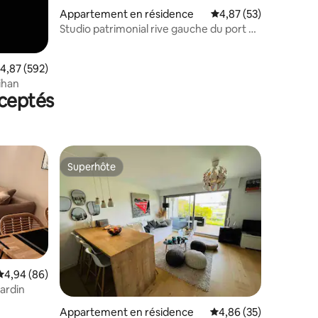
Appartement en résidence
Évaluation moyenne su
4,87 (53)
Studio patrimonial rive gauche du port de
Vannes
valuation moyenne sur la base de 592 commentaires : 4,87 sur 5
4,87 (592)
ihan
ceptés
Superhôte
Superhôte
Évaluation moyenne sur la base de 86 commentaires : 4,94 sur 5
4,94 (86)
ardin
ntaires : 4,95 sur 5
Appartement en résidence
Évaluation moyenne su
4,86 (35)