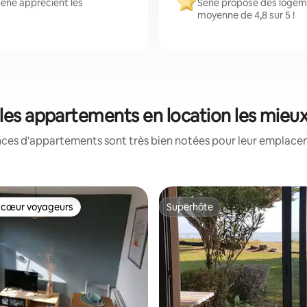
Séné apprécient les
Séné propose des logeme
moyenne de 4,8 sur 5 !
 les appartements en location les mieu
nces d'appartements sont très bien notées pour leur emplaceme
 cœur voyageurs
Superhôte
 cœur voyageurs
Superhôte