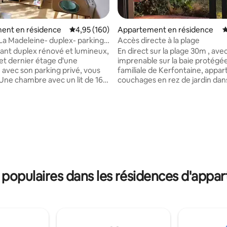
 la base de 101 commentaires : 4,97 sur 5
ent en résidence
Évaluation moyenne sur la base de 160 commen
4,95 (160)
Appartement en résidence
É
 La Madeleine- duplex- parking
Accès directe à la plage
nt duplex rénové et lumineux,
En direct sur la plage 30m , av
et dernier étage d'une
imprenable sur la baie protégée
 avec son parking privé, vous
familiale de Kerfontaine, appa
couchages en rez de jardin dan
au, un salon avec canape
petite résidence. Il se compose de 2
 et une cuisine équipée. Le lit
pièces: une chambre avec 2 lits
 votre arrivée et le linge de
80x200 pouvant être réunis po
 Idéalement situé à
un grand lit de 160x200, et une
 km du cœur de ville et
vie avec canapé lit de 140x200.
de tous les services à
lumineux, au fond d'une impass
 (superette, restaurant, accès
route à proximité, sans vis à vis,
ouvrir notre
neuf en février 2018 avec tout 
e et le Golfe du Morbihan.
pour les vacances l
populaires dans les résidences d'appa