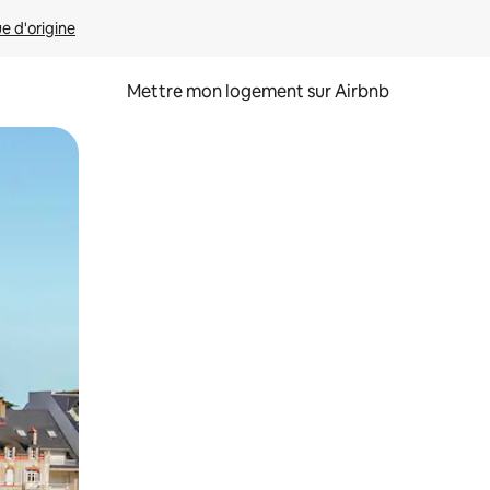
ue d'origine
Mettre mon logement sur Airbnb
sant glisser.