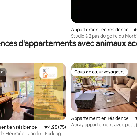
Appartement en résidence
É
Studio à 2 pas du golfe du Morb
ences d'appartements avec animaux ac
te
Coup de cœur voyageurs
te
Coup de cœur voyageurs
Appartement en résidence
Auray appartement avec petit j
ent en résidence
Évaluation moyenne sur la base de 75 comme
4,95 (75)
de Mérimée - Jardin - Parking
 la base de 36 commentaires : 4,94 sur 5