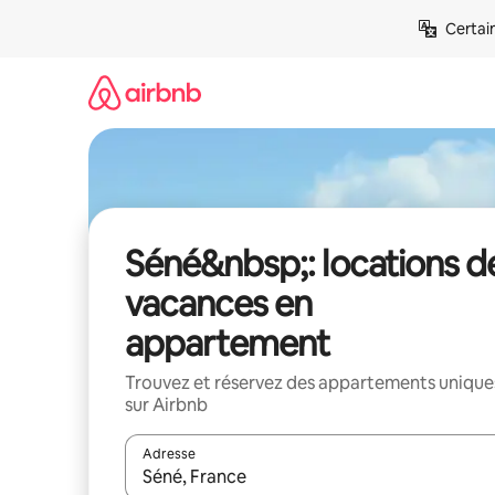
Aller
Certai
directement
au
contenu
Séné&nbsp;: locations d
vacances en
appartement
Trouvez et réservez des appartements unique
sur Airbnb
Adresse
Lorsque les résultats s'affichent, utilisez les flèc