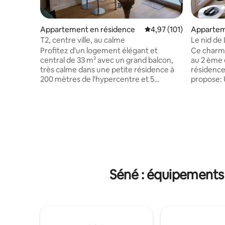
Appartement en résidence
Évaluation moyenne sur
4,97 (101)
Appartem
T2, centre ville, au calme
Le nid de
privé
Profitez d'un logement élégant et
Ce charma
central de 33 m² avec un grand balcon,
au 2 ème 
très calme dans une petite résidence à
résidence
200 mètres de l'hypercentre et 5
propose: Une chambre avec un lit de 160
minutes à pied du port. Commerces de
, une salle d'e
proximité à 3 minutes à pied Place de
convertible
parking privée Tout le confort nécessaire
est fait à
pour un séjour agréable dans le Golfe du
toilette est fourni.
Morbihan. Nous ne manquerons pas de
moins d'1
vous indiquer nos meilleures adresses de
disposant 
bars et restaurants, ainsi que nos
proximité
endroits coups de coeur de Vannes et de
au bus...)vous pourrez déc
ses environs. A bientôt Christel & Loïc
jolie vill
Séné : équipements 