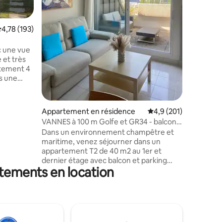
de tous 
dispositi
une place
taires : 4,95 sur 5
valuation moyenne sur la base de 193 commentaires : 4,78 sur 5
4,78 (193)
cave pour
je me fera
de vous 
ec une vue
adresses 
 et très
rtement 4
s une
 de
ur former
Appartement en résidence
Évaluation moyenne su
4,9 (201)
 pièce de
VANNES à 100 m Golfe et GR34 - balcon -
 Au calme,
parking
Dans un environnement champêtre et
e et sans
maritime, venez séjourner dans un
 refait à
appartement T2 de 40 m2 au 1er et
le confort
dernier étage avec balcon et parking
rtements en location
privatif, exposé plein sud au calme et à
100 m du Golfe du Morbihan. Vous serez
à proximité immédiate des sentiers de
randonnées. L’embarcadère pour les îles
du Golfe est également accessible à pied
depuis l’appartement. L’arrêt de bus est