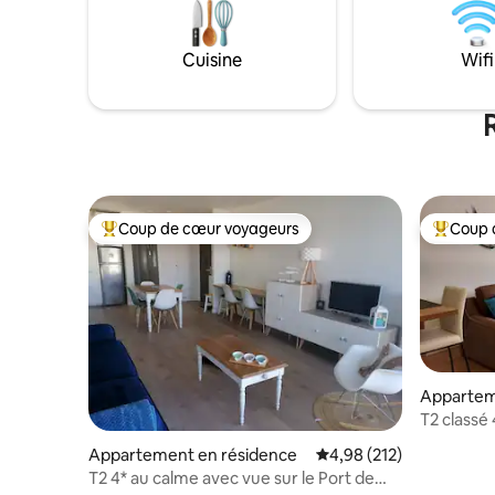
Cuisine
Wifi
Coup de cœur voyageurs
Coup 
Coups de cœur voyageurs les plus appréciés
Coups de
Appartem
T2 classé 
privatif
Appartement en résidence
Évaluation moyenne sur
4,98 (212)
T2 4* au calme avec vue sur le Port de