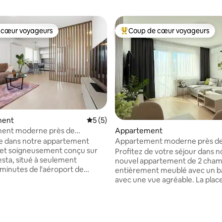
 cœur voyageurs
Coup de cœur voyageurs
 cœur voyageurs
Coups de cœur voyageurs les p
ment
Évaluation moyenne sur la base de 5 co
5 (5)
ent moderne près de
Appartement
t avec parking
e dans notre appartement
Appartement moderne près d
 et soigneusement conçu sur
l'aéroport et à quelques pas du
Profitez de votre séjour dans n
esta, situé à seulement
nouvel appartement de 2 cha
minutes de l'aéroport de
entièrement meublé avec un b
 un
avec une vue agréable. La place de
 moderne de style scandinave à
parking est incluse dans la locat
 pratique : il dispose d'un
L'appartement est à seulemen
on, d'une cuisine entièrement
10 minutes à pied de l'aéroport 
 sur la base de 14 commentaires : 5 sur 5
d'une chambre confortable,
5 minutes de l'arrêt de bus. L'ép