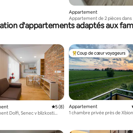
Appartement
Appartement de 2 pièces dans 
ation d'appartements adaptés aux fami
près de Xbionic-sphere
Coup de cœur voyageurs
Coups de cœur voyageurs les p
Appartement
ment
Évaluation moyenne sur la base de 8 co
5 (8)
e sur la base de 4 commentaires : 5 sur 5
1 chambre privée près de Xbion
nt Dolfi, Senec v blízkosti
u