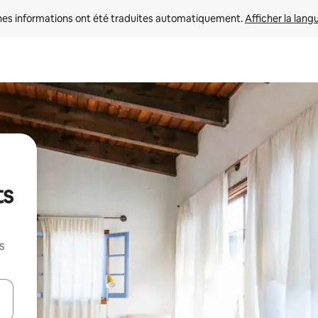
nes informations ont été traduites automatiquement. 
Afficher la lang
ts
s
hes vers le haut et vers le bas pour les parcourir ou en appuyant et en fai