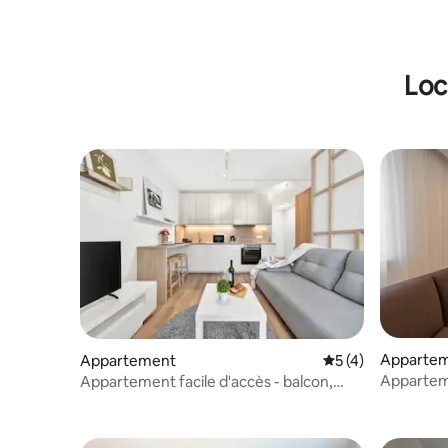
Loc
Apparte
Appartement
Évaluation moyenn
5 (4)
Apparteme
Appartement facile d'accès - balcon,
aquapark
parking et climatisation