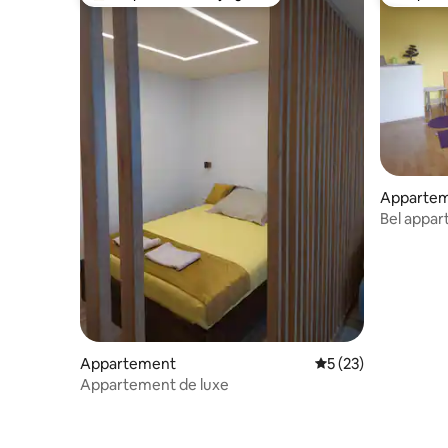
Coups de cœur voyageurs les plus appréciés
Coup de
Apparte
Bel appar
Bratislava
Appartement
Évaluation moyenne
5 (23)
Appartement de luxe