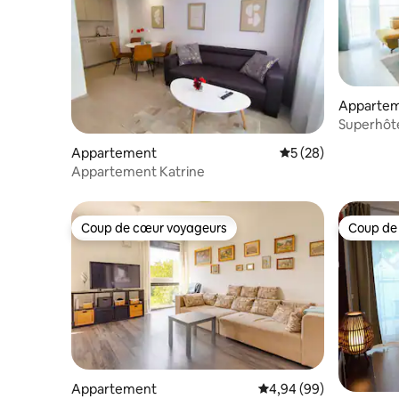
Apparte
Superhôte
parking p
Appartement
Évaluation moyenne 
5 (28)
Appartement Katrine
Coup de cœur voyageurs
Coup de
Coup de cœur voyageurs
Coup de
Appartement
Évaluation moyenne sur
4,94 (99)