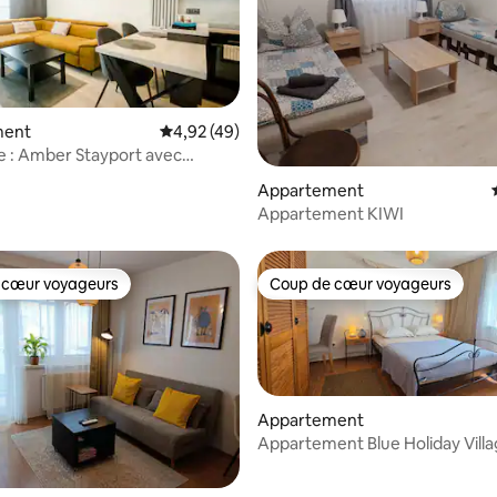
ment
Évaluation moyenne sur la base de 49 comme
4,92 (49)
 : Amber Stayport avec
ar Kovee
sur la base de 28 commentaires : 5 sur 5
Appartement
Appartement KIWI
 cœur voyageurs
Coup de cœur voyageurs
 cœur voyageurs
Coup de cœur voyageurs
Appartement
Appartement Blue Holiday Vill
 la base de 99 commentaires : 4,94 sur 5