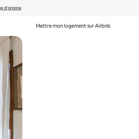
ue d'origine
Mettre mon logement sur Airbnb
sant glisser.