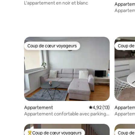
L'appartement en noir et blanc
Apparte
Appartem
climatisat
Coup de cœur voyageurs
Coup de
Coup de cœur voyageurs
Coup de
Appartement
Évaluation moyenne su
4,92 (13)
Apparte
Appartement confortable avec parking
Apparteme
privé
Xbionic Š
Coup de cœur voyageurs
Coup de