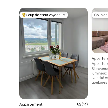
Coup de cœur voyageurs
Coup de
Coups de cœur voyageurs les plus appréciés
Coup de
Apparte
Appartem
l'aéropor
Bienvenu
lumineux
Ivanská c
quelques 
Bratislava. L'appartement allie
intérieur
un confort
grand sal
Appartement
Évaluation moyenne
5 (14)
équipée, 