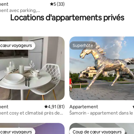
ment
Évaluation moyenne sur la base de 33 co
5 (33)
ent avec parking,
Locations d'appartements privés
ion, balcon
 cœur voyageurs
Superhôte
 cœur voyageurs
Superhôte
r la base de 13 commentaires : 4,92 sur 5
ment
Évaluation moyenne sur la base de 81 comme
4,91 (81)
Appartement
nt cosy et climatisé près de
Šamorín - appartement dans le
amorín
★★★★ + parking
 cœur voyageurs
Coup de cœur voyageurs