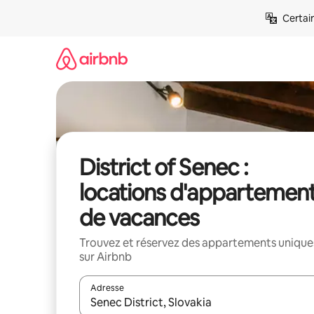
Aller
Certai
directement
au
contenu
District of Senec :
locations d'appartemen
de vacances
Trouvez et réservez des appartements unique
sur Airbnb
Adresse
Lorsque les résultats s'affichent, utilisez les flèc