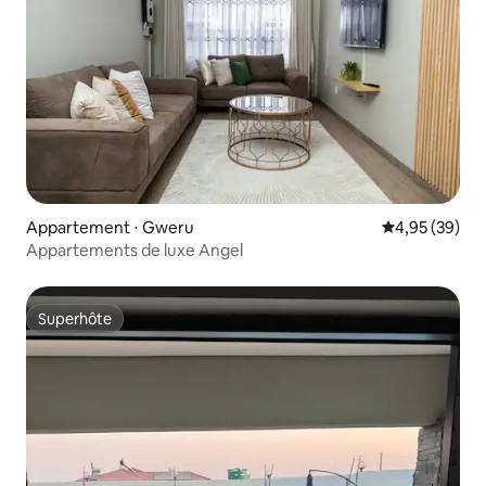
Appartement ⋅ Gweru
Évaluation mo
4,95 (39)
Appartements de luxe Angel
Superhôte
Superhôte