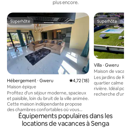
plus encore.
Superhôte
Superhôte
Superhôte
Superhôte
Villa ⋅ Gweru
Maison de vacanc
élégante avec pis
Les jardins de Rayl
Hébergement ⋅ Gweru
Évaluation moyenne sur la base
4,72 (18)
quartier calme de
Maison épique
rivière. Idéal pour
Profitez d'un séjour moderne, spacieux
recherche d'une e
et paisible, loin du bruit de la ville animée.
paisible ou d'un 
Cette maison indépendante propose
travail calme. Situ
des chambres confortables où vous
centre-ville, acces
Équipements populaires dans les
pourrez vous détendre, décompresser
grandes autorout
et profiter de Netflix à la demande. ✅
entièrement meubl
locations de vacances à Senga
4 chambres doubles standard ✅
bains privative, off