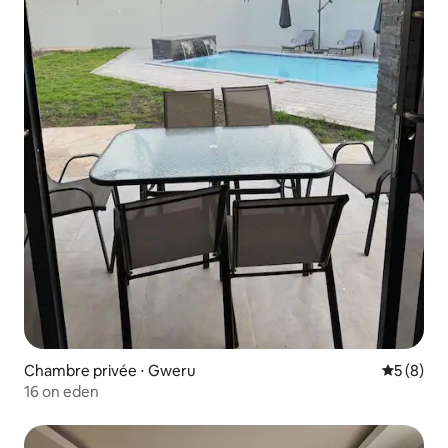
Chambre privée ⋅ Gweru
Évaluatio
5 (8)
16 on eden