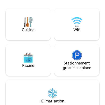
1 chambre familiale avec salle de bain
confortables, de l
attenante ✅ 2 salles de bain communes
espace dressing. E
✅ 2 WC communs Balcon ✅ commun
magnifique jardin,
Salle ✅ d'activités ✅ Cuisine Salle ✅
étincelante, d'un
familiale ✅ Salle à diner Garage ✅ double
grand parking, d'
Occupation : jusqu'à 10 personnes (des
illimitée, de la télé
frais supplémentaires peuvent
satellite/Internet
Cuisine
Wifi
s'appliquer pour les voyageurs
être activé et ma
supplémentaires). Contactez-nous pour
obtenir des tarifs spéciaux si vous avez
besoin de moins de 5 lits.
Stationnement
Piscine
gratuit sur place
Climatisation