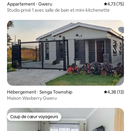
Appartement ⋅ Gweru
Évaluation mo
4,73 (75)
Studio privé 1 avec salle de bain et mini-kitchenette
Hébergement ⋅ Senga Township
Évaluation mo
4,38 (13)
Maison Waxberry Gweru
Coup de cœur voyageurs
Coup de cœur voyageurs