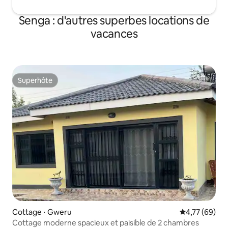
Senga : d'autres superbes locations de
vacances
Superhôte
Superhôte
Cottage ⋅ Gweru
Évaluation mo
4,77 (69)
Cottage moderne spacieux et paisible de 2 chambres