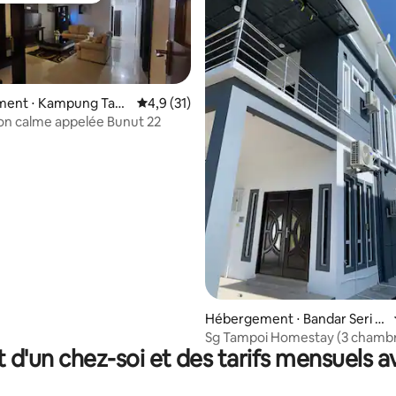
ent ⋅ Kampung Tanj
Évaluation moyenne sur la base de 31 comm
4,9 (31)
t
on calme appelée Bunut 22
 la base de 40 commentaires : 4,85 sur 5
Hébergement ⋅ Bandar Seri B
egawan
Sg Tampoi Homestay (3 chambr
t d'un chez-soi et des tarifs mensuels 
salles de bains : 15 personnes)