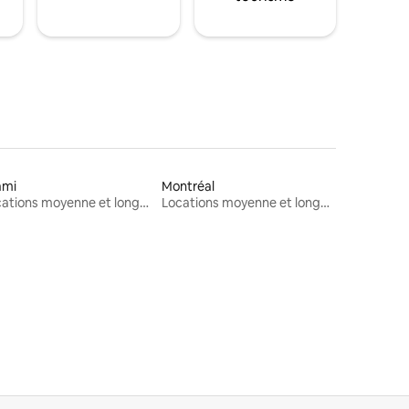
ami
Montréal
Locations moyenne et longue durée
Locations moyenne et longue durée