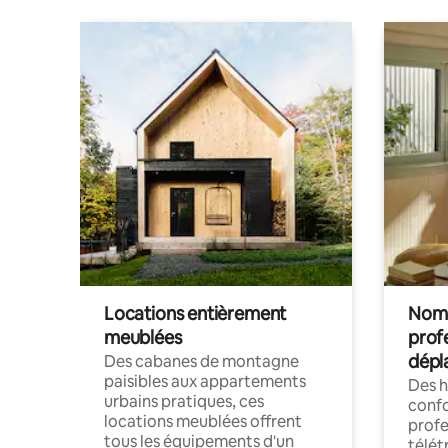
Locations entièrement
Noma
meublées
prof
dépl
Des cabanes de montagne
paisibles aux appartements
Des 
urbains pratiques, ces
confo
locations meublées offrent
profe
tous les équipements d'un
télét