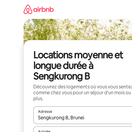
Aller
directement
au
contenu
Locations moyenne et
longue durée à
Sengkurong B
Découvrez des logements où vous vous sente
comme chez vous pour un séjour d'un mois ou
plus.
Adresse
Lorsque les résultats s'affichent, utilisez les flèc
Arrivée