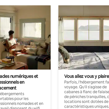
des numériques et
Vous allez vous y plaire
essionnels en
Parfois, l'hébergement fai
voyage. Qu'il s'agisse de
acement
cabanes à flanc de falais
hébergements
de péniches tranquilles, 
rtables pour les
locations sont dotées de
ssionnels nomades et en
caractéristiques uniques
ravail disposant du wifi