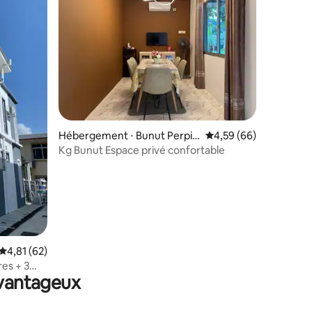
entaires : 4,9 sur 5
Hébergement ⋅ Bunut Perpin
Évaluation moyenne su
4,59 (66)
dahan
Kg Bunut Espace privé confortable
Évaluation moyenne sur la base de 62 commentaires : 4,81 sur 5
4,81 (62)
es + 3
avantageux