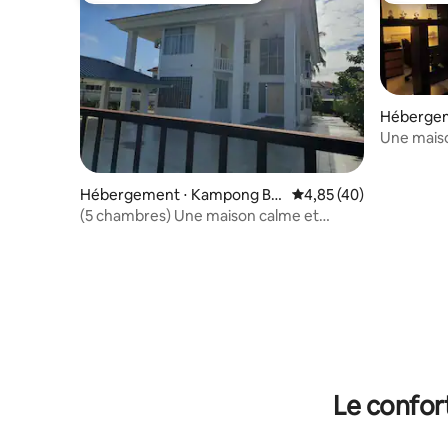
Hébergem
ong Bunu
Une mais
Hébergement ⋅ Kampong Be
Évaluation moyenne sur
4,85 (40)
batik
(5 chambres) Une maison calme et
privée
Le confor