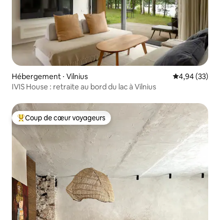
Hébergement ⋅ Vilnius
Évaluation mo
4,94 (33)
IVIS House : retraite au bord du lac à Vilnius
Coup de cœur voyageurs
Coups de cœur voyageurs les plus appréciés