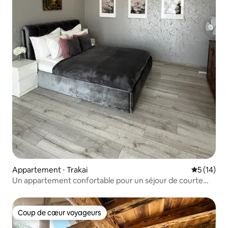
Appartement ⋅ Trakai
Évaluation
5 (14)
Un appartement confortable pour un séjour de courte
durée « Letastay »
Coup de cœur voyageurs
Coup de cœur voyageurs