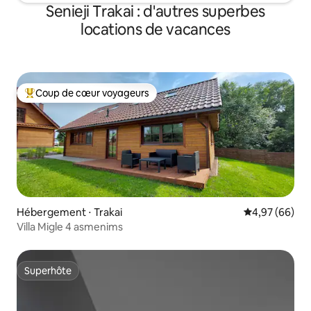
Senieji Trakai : d'autres superbes
locations de vacances
Coup de cœur voyageurs
Coups de cœur voyageurs les plus appréciés
Hébergement ⋅ Trakai
Évaluation mo
4,97 (66)
Villa Migle 4 asmenims
Superhôte
Superhôte