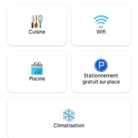
aquatique sans frais supplémentaires.
voyageurs à la rec
Vous devez uniquement apporter du
tranquille en plei
bois ou du charbon de bois pour le
désireux de s'eng
barbecue. Il est possible de jouer de la
les loisirs. Le ter
musique en plein air jusqu'à 22 h. Nous
et, dans une autr
Cuisine
Wifi
proposons également un jacuzzi pour
les hôtes, qui ont
100 € et un sauna pour 120 €. Le magasin
compagnie, résid
le plus proche est à 2 km.
Stationnement
Piscine
gratuit sur place
Climatisation