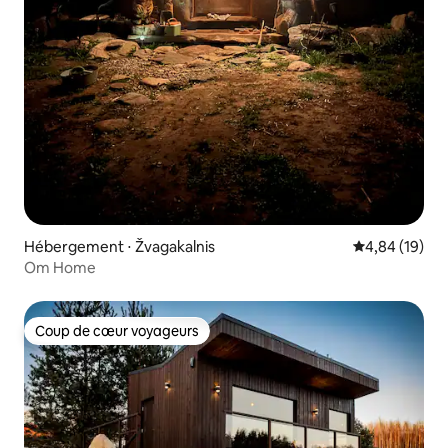
Hébergement ⋅ Žvagakalnis
Évaluation mo
4,84 (19)
Om Home
Coup de cœur voyageurs
Coup de cœur voyageurs