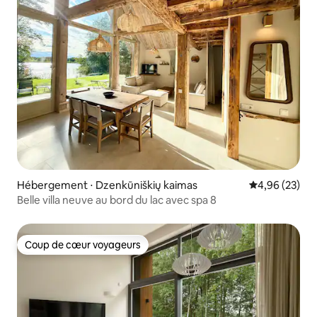
Hébergement ⋅ Dzenkūniškių kaimas
Évaluation mo
4,96 (23)
Belle villa neuve au bord du lac avec spa 8
Coup de cœur voyageurs
Coup de cœur voyageurs