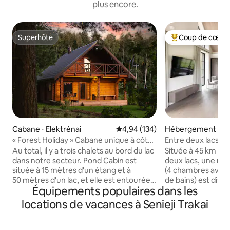
plus encore.
Superhôte
Coup de cœur 
Superhôte
Coups de cœur vo
Cabane ⋅ Elektrėnai
Évaluation moyenne sur la base 
4,94 (134)
Hébergement ⋅ Kr
« Forest Holiday » Cabane unique à côté
Entre deux lacs
du lac
Au total, il y a trois chalets au bord du lac
Située à 45 km de 
dans notre secteur. Pond Cabin est
deux lacs, une mai
située à 15 mètres d'un étang et à
(4 chambres avec vu
50 mètres d'un lac, et elle est entourée
de bains) est dispo
Équipements populaires dans les
de forêt. Le chalet est doté de tous les
voyageurs ont acc
équipements nécessaires. Vous pourrez
jacuzzi, un baby-f
locations de vacances à Senieji Trakai
également profiter d'un barbecue au
beach-volley, un 
charbon de bois, d'un canoë, d'un
belvédère au bord
système audio et d'un trampoline
rames, etc. Nous a