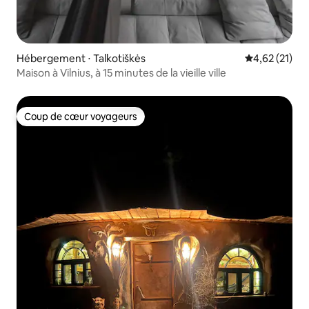
Hébergement ⋅ Talkotiškės
Évaluation mo
4,62 (21)
Maison à Vilnius, à 15 minutes de la vieille ville
Coup de cœur voyageurs
Coup de cœur voyageurs