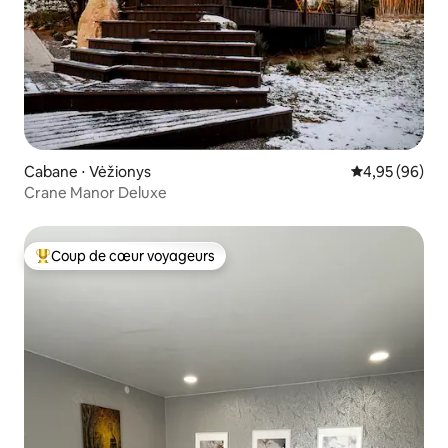
Cabane ⋅ Vėžionys
Évaluation mo
4,95 (96)
Crane Manor Deluxe
Coup de cœur voyageurs
Coups de cœur voyageurs les plus appréciés