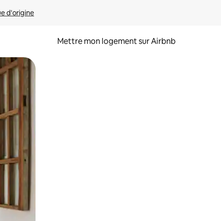
ue d'origine
Mettre mon logement sur Airbnb
sant glisser.