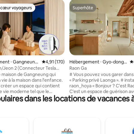
 cœur voyageurs
Superhôte
 cœur voyageurs
Superhôte
la base de 184 commentaires : 4,82 sur 5
ent ⋅ Gangneung-
Évaluation moyenne sur la base de 170 comme
4,91 (170)
Hébergement ⋅ Gyo-dong,
É
Gangneung
/Jeon 2 (Connecteur Tesla
Raon Ga
de société, Jeu de société)
le maison de Gangneung qui
# Vous pouvez vous garer dans 
a vie à la maison dans l'enfance.
« Parking privé Laonga ». # insta
s créer un espace qui contient
raon_hoya « Bonjour ? C'est Raonga.
de vie moderne tel que le
C'est un espace de guérison a
laires dans les locations de vacance
 tout en ressentant
atmosphère confortable qui pe
 le local ici. Le nom «Jansan»
utilisé par les voyageurs au pre
sé de deux caractères chinois
étage entier en remodelant afi
qui signifie «s'écouler
vous puissiez profiter de la sen
». Comme son nom l'indique,
d'un café et d'un hôtel au mêm
que le temps de conversation
Nous avons essayé de créer un
ule lentement pendant le
logement à partir duquel vous 