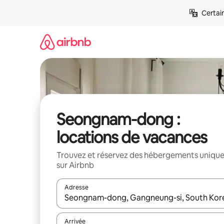
Aller
Certai
directement
au
contenu
Seongnam-dong :
locations de vacances
Trouvez et réservez des hébergements uniqu
sur Airbnb
Adresse
Lorsque les résultats s'affichent, utilisez les flèc
Arrivée