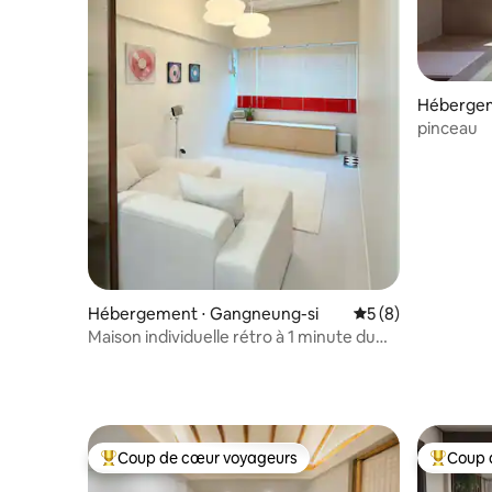
Hébergem
si
pinceau
Hébergement ⋅ Gangneung-si
Évaluation moyenn
5 (8)
Maison individuelle rétro à 1 minute du
marché central de Gangneung,
projecteur cinéma 4K <Séjour d'une
journée>
Coup de cœur voyageurs
Coup 
Coups de cœur voyageurs les plus appréciés
Coups de