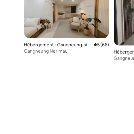
Hébergement ⋅ Gangneung-si
Évaluation moyenne 
5 (66)
Gangneung Nerimau
Hébergem
Gangneun
l'atmosph
(restaura
souvenir
Gangneung
Gangneu