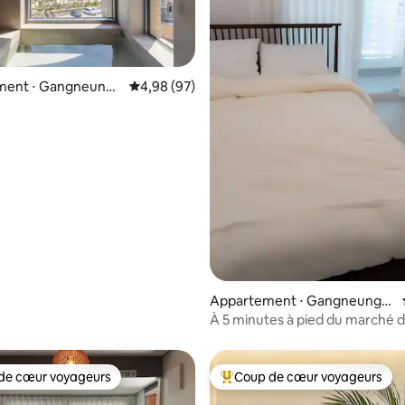
ent ⋅ Gangneung-
Évaluation moyenne sur la base de 97 commen
4,98 (97)
e sur la base de 8 commentaires : 5 sur 5
Appartement ⋅ Gangneung-s
i
À 5 minutes à pied du marché 
Jungang (1 lit Queen Size et 2
de cœur voyageurs
Coup de cœur voyageurs
 cœur voyageurs les plus appréciés
Coups de cœur voyageurs les p