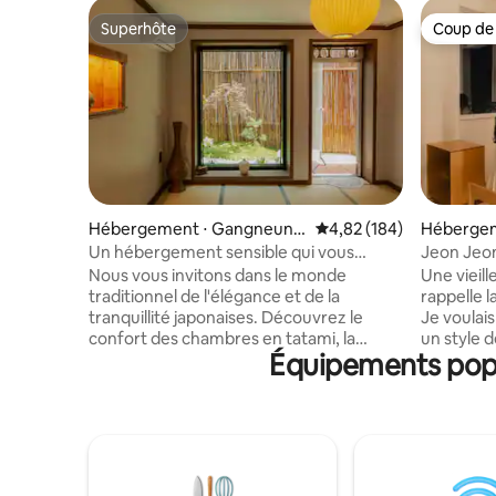
Superhôte
Coup de
Superhôte
Coup de
Hébergement ⋅ Gangneung
Évaluation moyenne sur 
4,82 (184)
Hébergem
-si
si
Un hébergement sensible qui vous
Jeon Jeon
donne l'impression d'être au Japon -
Wall, Jeu 
Nous vous invitons dans le monde
Une vieil
Gyodong Ryokan ()
traditionnel de l'élégance et de la
rappelle l
tranquillité japonaises. Découvrez le
Je voulai
confort des chambres en tatami, la
un style 
Équipements popu
beauté du jardin tranquille. * Il s'agit d'un
workation
commerçant de Cesco. * Veuillez noter
pleinement
que notre logement n'est pas une zone
est compo
enfants. * Animaux non acceptés *
«Jansan», 
Chalet non fumeur (y compris les
lentement
cigarettes électroniques). * Pas
j'espère 
d'événements ni de fêtes * Les aliments
qui s'éco