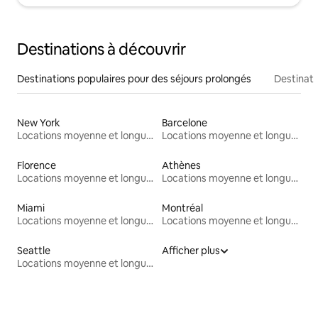
Destinations à découvrir
Destinations populaires pour des séjours prolongés
Destinati
New York
Barcelone
Locations moyenne et longue durée
Locations moyenne et longue durée
Florence
Athènes
Locations moyenne et longue durée
Locations moyenne et longue durée
Miami
Montréal
Locations moyenne et longue durée
Locations moyenne et longue durée
Seattle
Afficher plus
Locations moyenne et longue durée