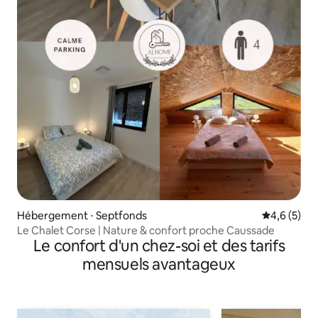
Hébergement ⋅ Septfonds
Évaluation 
4,6 (5)
Le Chalet Corse | Nature & confort proche Caussade
Le confort d'un chez-soi et des tarifs
mensuels avantageux