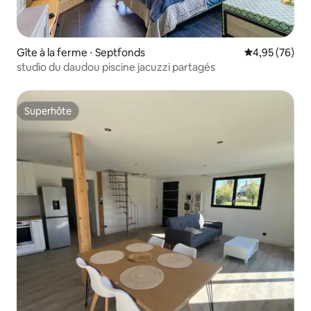
Gîte à la ferme ⋅ Septfonds
Évaluation mo
4,95 (76)
studio du daudou piscine jacuzzi partagés
Superhôte
Superhôte