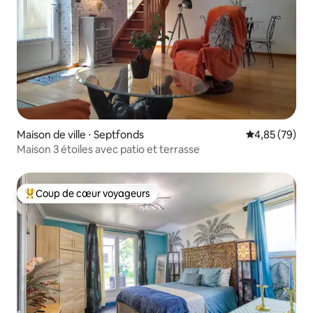
Maison de ville ⋅ Septfonds
Évaluation mo
4,85 (79)
Maison 3 étoiles avec patio et terrasse
Coup de cœur voyageurs
Coups de cœur voyageurs les plus appréciés