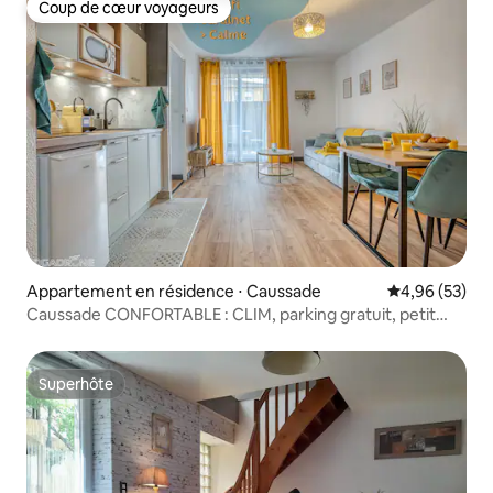
Coup de cœur voyageurs
Coup de cœur voyageurs
Appartement en résidence ⋅ Caussade
Évaluation mo
4,96 (53)
Caussade CONFORTABLE : CLIM, parking gratuit, petit
jardin
Superhôte
Superhôte