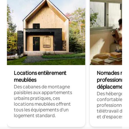
Locations entièrement
Nomades num
meublées
professionnel
déplacement
Des cabanes de montagne
paisibles aux appartements
Des hébergem
urbains pratiques, ces
confortables p
locations meublées offrent
professionnels
tous les équipements d'un
télétravail dis
logement standard.
et d'espaces de