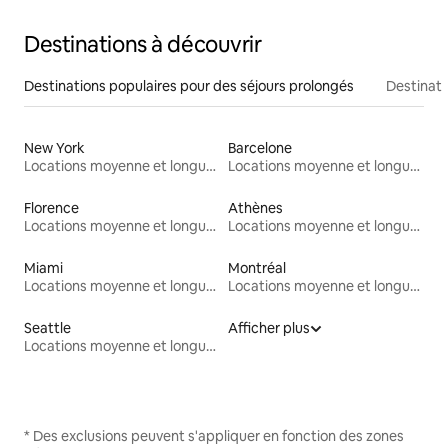
Destinations à découvrir
Destinations populaires pour des séjours prolongés
Destinati
New York
Barcelone
Locations moyenne et longue durée
Locations moyenne et longue durée
Florence
Athènes
Locations moyenne et longue durée
Locations moyenne et longue durée
Miami
Montréal
Locations moyenne et longue durée
Locations moyenne et longue durée
Seattle
Afficher plus
Locations moyenne et longue durée
* Des exclusions peuvent s'appliquer en fonction des zones