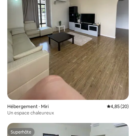
Hébergement ⋅ Miri
Évaluation mo
4,85 (20)
Un espace chaleureux
Superhôte
Superhôte