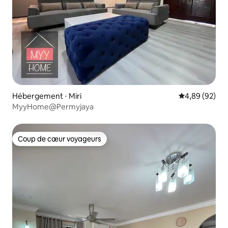
Hébergement ⋅ Miri
Évaluation mo
4,89 (92)
MyyHome@Permyjaya
Coup de cœur voyageurs
Coup de cœur voyageurs