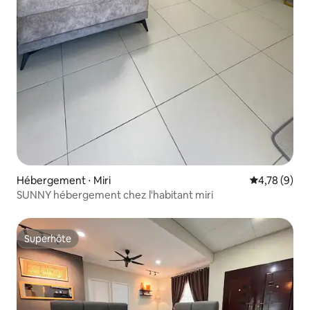
Hébergement ⋅ Miri
Évaluation m
4,78 (9)
SUNNY hébergement chez l'habitant miri
Superhôte
Superhôte