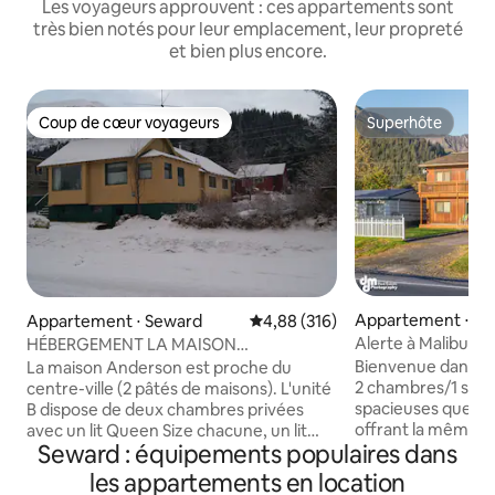
Les voyageurs approuvent : ces appartements sont
très bien notés pour leur emplacement, leur propreté
et bien plus encore.
Coup de cœur voyageurs
Superhôte
Coup de cœur voyageurs
Superhôte
Appartement ⋅ S
Appartement ⋅ Seward
Évaluation moyenne sur la base 
4,88 (316)
Alerte à Malibu – P
HÉBERGEMENT LA MAISON
Meilleures vues –
D'ANDERSON
Bienvenue dans no
La maison Anderson est proche du
2 chambres/1 salle
centre-ville (2 pâtés de maisons). L'unité
spacieuses que de
B dispose de deux chambres privées
offrant la même vu
avec un lit Queen Size chacune, un lit
Seward : équipements populaires dans
chers. Nous disposons de quatre
d'appoint est disponible moyennant des
logements, et ch
frais supplémentaires (25 $). Douche
les appartements en location
comprend 2 chambr
carrelée 3X5, toilettes à hauteur de