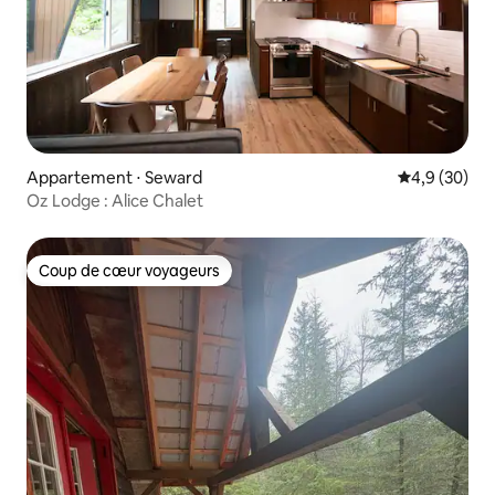
Appartement ⋅ Seward
Évaluation m
4,9 (30)
Oz Lodge : Alice Chalet
Coup de cœur voyageurs
Coup de cœur voyageurs