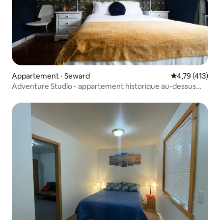
Appartement ⋅ Seward
Évaluation moy
4,79 (413)
Adventure Studio - appartement historique au-dessus
d'un café