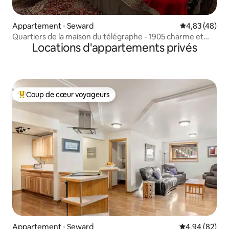
Appartement ⋅ Seward
Évaluation mo
4,83 (48)
Quartiers de la maison du télégraphe - 1905 charme et
Locations d'appartements privés
VUES !
Coup de cœur voyageurs
Coups de cœur voyageurs les plus appréciés
Appartement ⋅ Seward
Évaluation mo
4,94 (82)