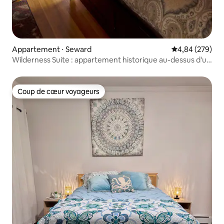
Appartement ⋅ Seward
Évaluation moy
4,84 (279)
Wilderness Suite : appartement historique au-dessus d'un
café
Coup de cœur voyageurs
Coup de cœur voyageurs