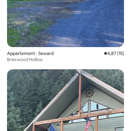
Appartement ⋅ Seward
Évaluation mo
4,87 (15)
Brierwood Hollow