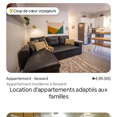
Coup de cœur voyageurs
Coups de cœur voyageurs les plus appréciés
Appartement ⋅ Seward
Évaluation mo
4,95 (65)
Appartement moderne à Seward
Location d'appartements adaptés aux
familles