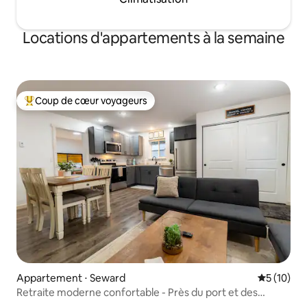
Locations d'appartements à la semaine
Coup de cœur voyageurs
Coups de cœur voyageurs les plus appréciés
Appartement ⋅ Seward
Évaluation
5 (10)
Retraite moderne confortable - Près du port et des
sentiers