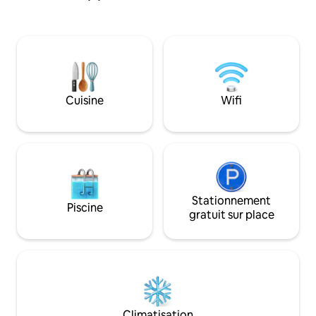
salon et une salle de ba
confort. Cuisine complète avec lave-
chambre dispose d'
vaisselle, bar pour petit-déjeuner. Deux
d'un lit simple escamot
fauteuils inclinables dans un petit espace
vous louez sur Air
salon. L'entrée dispose d'un congélateur
logement qui est disponib
si vous en avez besoin pour stocker du
soleil se lever sur l
poisson pendant que vous séjournez
montagnes Chugach. Le soir, o
chez nous. Le stationnement pour ce
Cuisine
Wifi
les activités dans 
logement est dans la ruelle, il y a de la
faune (otaries, lou
place pour deux voitures pour ce
oiseaux, etc.) .
logement. Vue sur le mont Marathon,
Alice et la baie de la Résurrection.
Emplacement calme.
Stationnement
Piscine
gratuit sur place
Climatisation