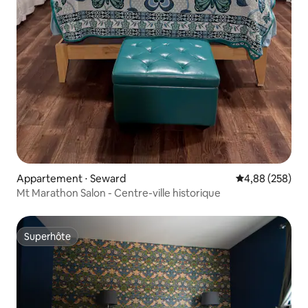
Appartement ⋅ Seward
Évaluation moy
4,88 (258)
Mt Marathon Salon - Centre-ville historique
Superhôte
Superhôte