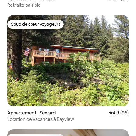
Retraite paisible
Coup de cœur voyageurs
Coup de cœur voyageurs
Appartement ⋅ Seward
Évaluation m
4,9 (96)
Location de vacances à Bayview