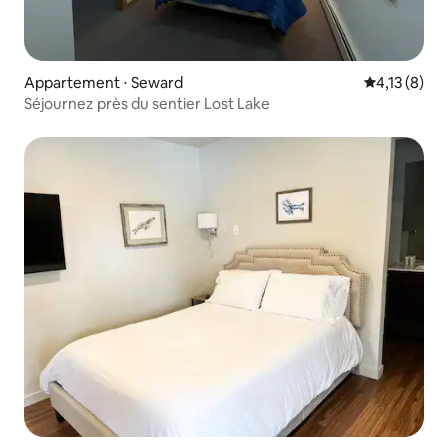
Appartement ⋅ Seward
Évaluation m
4,13 (8)
Séjournez près du sentier Lost Lake