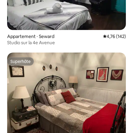
Appartement ⋅ Seward
Évaluation moy
4,76 (142)
Studio sur la 4e Avenue
Superhôte
Superhôte