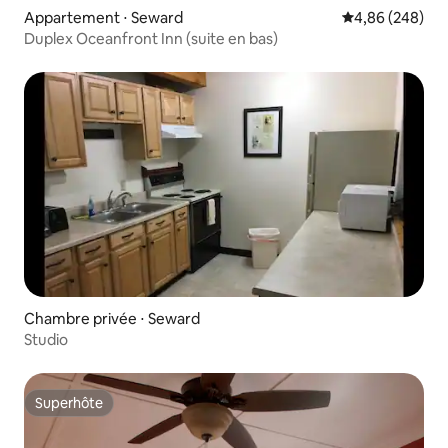
Appartement ⋅ Seward
Évaluation moy
4,86 (248)
Duplex Oceanfront Inn (suite en bas)
Chambre privée ⋅ Seward
Studio
Superhôte
Superhôte