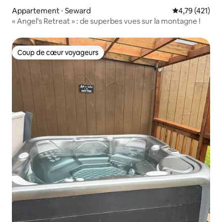
Appartement ⋅ Seward
Évaluation moy
4,79 (421)
« Angel's Retreat » : de superbes vues sur la montagne !
Coup de cœur voyageurs
Coup de cœur voyageurs