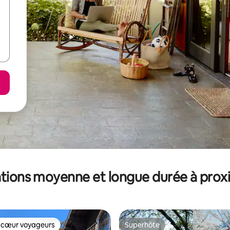
tions moyenne et longue durée à prox
 cœur voyageurs
Superhôte
 cœur voyageurs
Superhôte