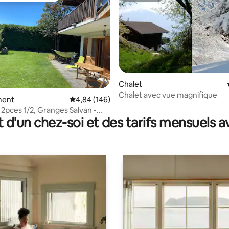
Chalet
Chalet avec vue magnifique
 sur la base de 17 commentaires : 5 sur 5
ment
Évaluation moyenne sur la base de 146 commen
4,84 (146)
 2pces 1/2, Granges Salvan -
t d'un chez-soi et des tarifs mensuels 
es