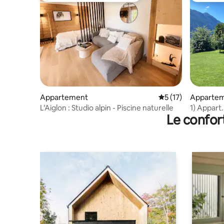
Appartement
Évaluation moyenne
5 (17)
Apparte
L’Aiglon : Studio alpin - Piscine naturelle
1) Appart.
Le confor
Marécott