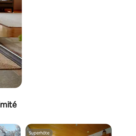
imité
Superhôte
Superhôte