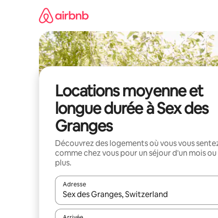
Aller
directement
au
contenu
Locations moyenne et
longue durée à Sex des
Granges
Découvrez des logements où vous vous sente
comme chez vous pour un séjour d'un mois ou
plus.
Adresse
Lorsque les résultats s'affichent, utilisez les flèc
Arrivée