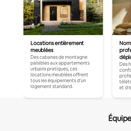
Locations entièrement
Noma
meublées
prof
dépl
Des cabanes de montagne
paisibles aux appartements
Des 
urbains pratiques, ces
confo
locations meublées offrent
profe
tous les équipements d'un
télét
logement standard.
et d'
Équipe