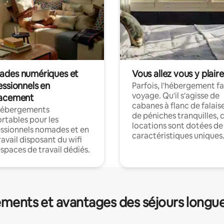
des numériques et
Vous allez vous y plaire
essionnels en
Parfois, l'hébergement fai
voyage. Qu'il s'agisse de
acement
cabanes à flanc de falais
hébergements
de péniches tranquilles, 
rtables pour les
locations sont dotées de
ssionnels nomades et en
caractéristiques uniques
ravail disposant du wifi
espaces de travail dédiés.
ments et avantages des séjours longu