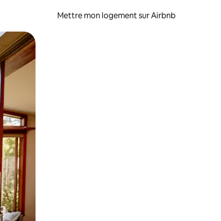
Mettre mon logement sur Airbnb
sant glisser.