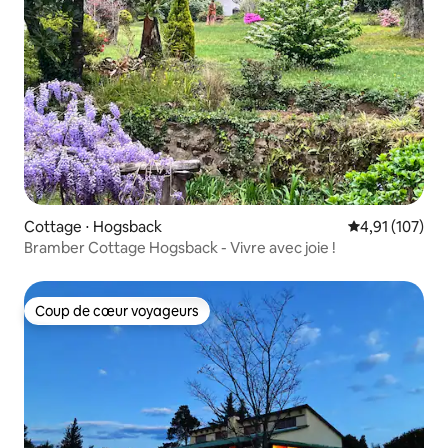
Cottage ⋅ Hogsback
Évaluation moy
4,91 (107)
Bramber Cottage Hogsback - Vivre avec joie !
Coup de cœur voyageurs
Coup de cœur voyageurs