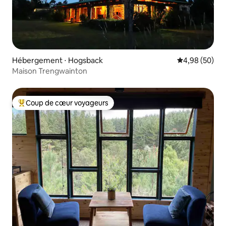
Hébergement ⋅ Hogsback
Évaluation mo
4,98 (50)
Maison Trengwainton
Coup de cœur voyageurs
Coups de cœur voyageurs les plus appréciés