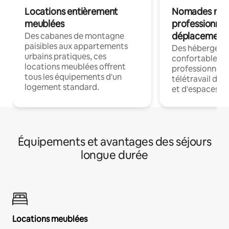
Locations entièrement
Nomades num
meublées
professionnel
déplacement
Des cabanes de montagne
paisibles aux appartements
Des hébergem
urbains pratiques, ces
confortables p
locations meublées offrent
professionnels
tous les équipements d'un
télétravail dis
logement standard.
et d'espaces de
Équipements et avantages des séjours
longue durée
Locations meublées