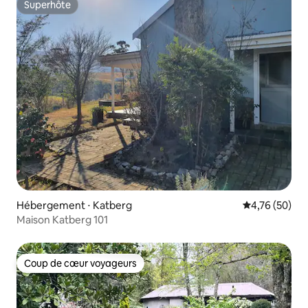
Superhôte
Superhôte
Hébergement ⋅ Katberg
Évaluation mo
4,76 (50)
Maison Katberg 101
Coup de cœur voyageurs
Coup de cœur voyageurs