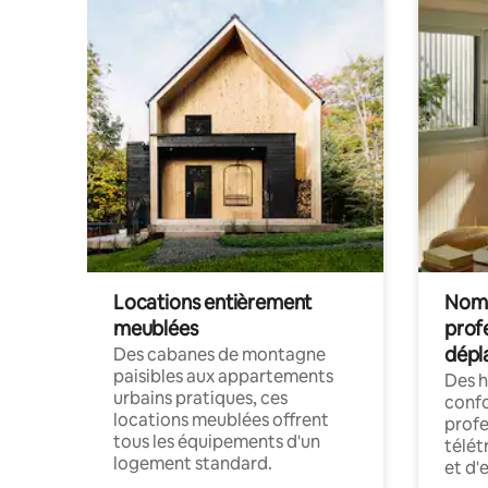
Locations entièrement
Noma
meublées
prof
dépl
Des cabanes de montagne
paisibles aux appartements
Des 
urbains pratiques, ces
confo
locations meublées offrent
profe
tous les équipements d'un
télét
logement standard.
et d'