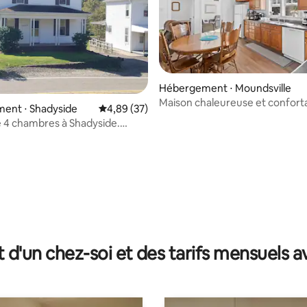
Hébergement ⋅ Moundsville
Maison chaleureuse et confort
ent ⋅ Shadyside
Évaluation moyenne sur la base de 37 commen
4,89 (37)
plain-pied près de l'hôpital et d
 4 chambres à Shadyside.
250
rs du gaz et du pétrole
 la base de 35 commentaires : 4,94 sur 5
t d'un chez-soi et des tarifs mensuels 