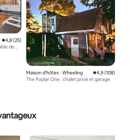
Évaluation moyenne sur la base de 25 commentaires : 4,8 sur 5
4,8 (25)
able de
taires : 4,89 sur 5
e la route
Maison d'hôtes ⋅ Wheeling
Évaluation moyenne su
4,9 (108)
The Poplar One : chalet privé et garage
avantageux