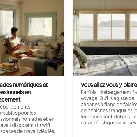
des numériques et
Vous allez vous y plaire
essionnels en
Parfois, l'hébergement fai
voyage. Qu'il s'agisse de
acement
cabanes à flanc de falais
hébergements
de péniches tranquilles, 
rtables pour les
locations sont dotées de
ssionnels nomades et en
caractéristiques uniques
ravail disposant du wifi
espaces de travail dédiés.