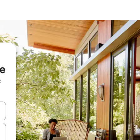
de
z
hes vers le haut et vers le bas pour les parcourir ou en appuyant et en fai