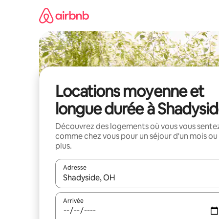
Aller
directement
au
contenu
Locations moyenne et
longue durée à Shadysi
Découvrez des logements où vous vous sente
comme chez vous pour un séjour d'un mois ou
plus.
Adresse
Lorsque les résultats s'affichent, utilisez les flèc
Arrivée