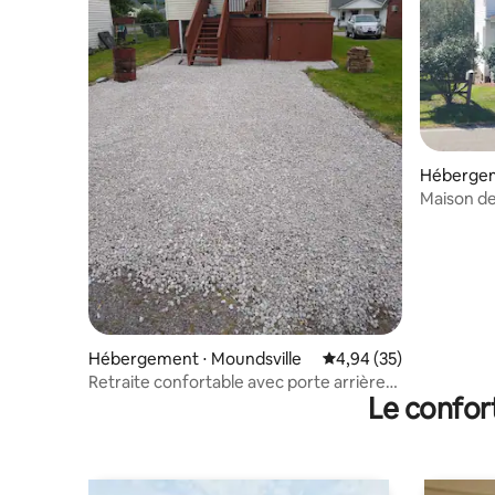
Hébergem
Maison de
Travailleu
Hébergement ⋅ Moundsville
Évaluation moyenne sur
4,94 (35)
Retraite confortable avec porte arrière
Le confor
pratique