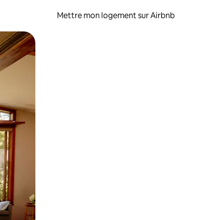
Mettre mon logement sur Airbnb
sant glisser.