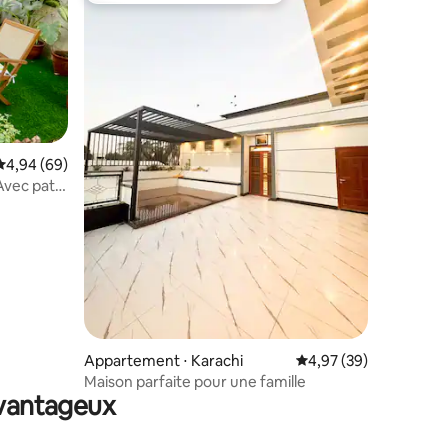
Évaluation moyenne sur la base de 69 commentaires : 4,94 sur 5
4,94 (69)
 Avec patio
mmentaires : 5 sur 5
Appartement ⋅ Karachi
Évaluation moyenne su
4,97 (39)
Maison parfaite pour une famille
avantageux