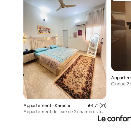
Apparteme
chi
Cinque 2 :
Gulshan
Appartement ⋅ Karachi
Évaluation moyenne su
4,71 (21)
Appartement de luxe de 2 chambres à
Le confor
proximité de l'aéroport