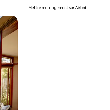
Mettre mon logement sur Airbnb
sant glisser.