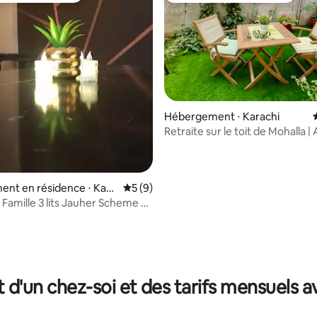
Hébergement ⋅ Karachi
Retraite sur le toit de Mohalla |
et climatisation
nt en résidence ⋅ Kara
Évaluation moyenne sur la base de 9 co
5 (9)
 Famille 3 lits Jauher Scheme 33
r la base de 21 commentaires : 4,71 sur 5
t d'un chez-soi et des tarifs mensuels 