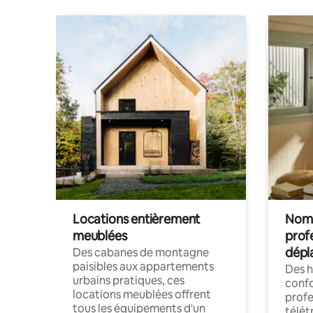
Locations entièrement
Noma
meublées
prof
dépl
Des cabanes de montagne
paisibles aux appartements
Des 
urbains pratiques, ces
confo
locations meublées offrent
profe
tous les équipements d'un
télét