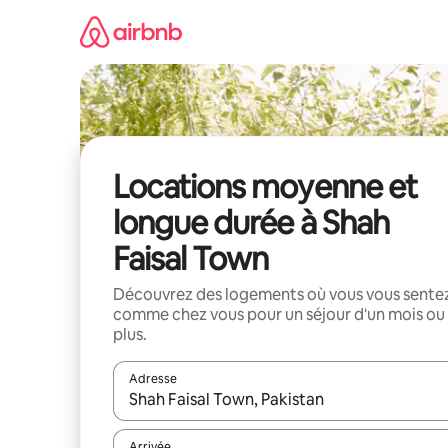
Aller
directement
au
contenu
Locations moyenne et
longue durée à Shah
Faisal Town
Découvrez des logements où vous vous sente
comme chez vous pour un séjour d'un mois ou
plus.
Adresse
Lorsque les résultats s'affichent, utilisez les flèc
Arrivée