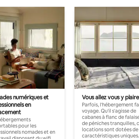
des numériques et
Vous allez vous y plaire
essionnels en
Parfois, l'hébergement fai
voyage. Qu'il s'agisse de
acement
cabanes à flanc de falais
hébergements
de péniches tranquilles, 
rtables pour les
locations sont dotées de
ssionnels nomades et en
caractéristiques uniques
ravail disposant du wifi