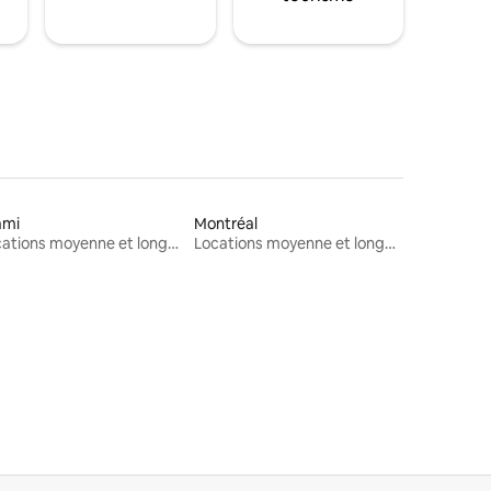
ami
Montréal
Locations moyenne et longue durée
Locations moyenne et longue durée