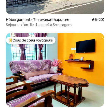
Hébergement ⋅ Thiruvananthapuram
Évaluation
5 (20)
Séjour en famille d'accueil à Sreeragam
Coup de cœur voyageurs
Coups de cœur voyageurs les plus appréciés