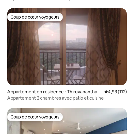
Thiruvananthapuram
Coup de cœur voyageurs
Coup de cœur voyageurs
Appartement en résidence ⋅ Thiruvananthap
Évaluation moy
4,93 (112)
uram
Appartement 2 chambres avec patio et cuisine
Coup de cœur voyageurs
Coup de cœur voyageurs