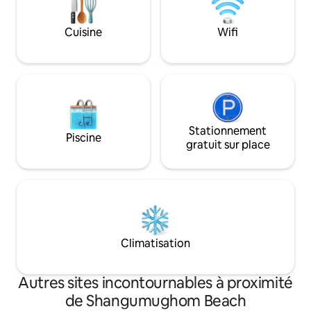
partagez notre pas
les livres et prome
Cuisine
Wifi
joli que vous le tro
Stationnement
Piscine
gratuit sur place
Climatisation
Autres sites incontournables à proximité
de Shangumughom Beach