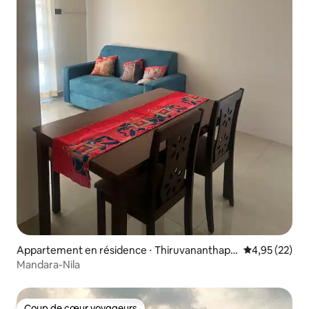
Appartement en résidence ⋅ Thiruvananthapu
Évaluation mo
4,95 (22)
ram
Mandara-Nila
Coup de cœur voyageurs