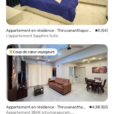
Appartement en résidence ⋅ Thiruvananthapura
Évaluation
5 (64)
m
L'appartement Sapphire Suite
Coup de cœur voyageurs
Coups de cœur voyageurs les plus appréciés
Appartement en résidence ⋅ Thiruvananthap
Évaluation mo
4,98 (60)
uram
Appartement 2BHK à Kumarapuram,