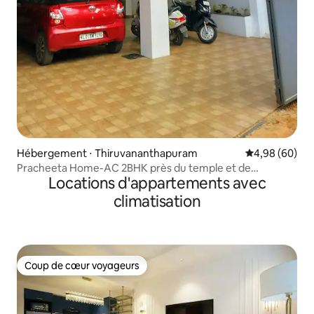
Hébergement ⋅ Thiruvananthapuram
Évaluation mo
4,98 (60)
Pracheeta Home-AC 2BHK près du temple et de
Locations d'appartements avec
l'aéroport
climatisation
Coup de cœur voyageurs
Coup de cœur voyageurs