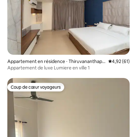
Appartement en résidence ⋅ Thiruvananthapu
Évaluation mo
4,92 (61)
ram
Appartement de luxe Lumiere en ville 1
Coup de cœur voyageurs
Coup de cœur voyageurs