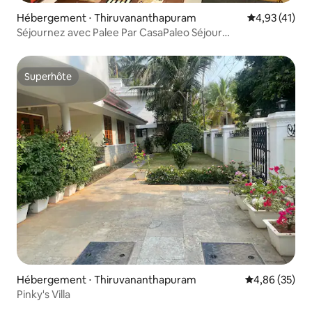
Hébergement ⋅ Thiruvananthapuram
Évaluation mo
4,93 (41)
Séjournez avec Palee Par CasaPaleo Séjour
détente@TVM city
Superhôte
Superhôte
Hébergement ⋅ Thiruvananthapuram
Évaluation mo
4,86 (35)
Pinky's Villa