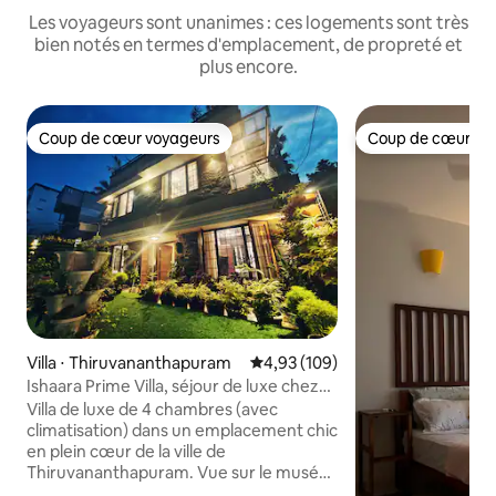
Les voyageurs sont unanimes : ces logements sont très
bien notés en termes d'emplacement, de propreté et
plus encore.
Coup de cœur voyageurs
Coup de cœur vo
Coup de cœur voyageurs
Coup de cœur vo
Villa ⋅ Thiruvananthapuram
Évaluation moyenne sur la base 
4,93 (109)
Ishaara Prime Villa, séjour de luxe chez
l'habitant au centre-ville
Villa de luxe de 4 chambres (avec
climatisation) dans un emplacement chic
en plein cœur de la ville de
Thiruvananthapuram. Vue sur le musée
depuis le jardin sur le toit et la salle de