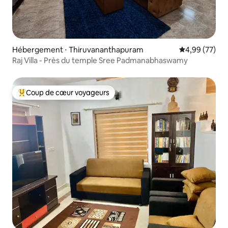
Hébergement ⋅ Thiruvananthapuram
Évaluation mo
4,99 (77)
Raj Villa - Près du temple Sree Padmanabhaswamy
Coup de cœur voyageurs
Coups de cœur voyageurs les plus appréciés