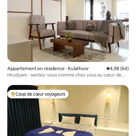
Appartement en résidence ⋅ Kulathoor
Évaluation mo
4,98 (64)
Hrudyam - sentez-vous comme chez vous au cœur de
notre ville !
Coup de cœur voyageurs
Coups de cœur voyageurs les plus appréciés