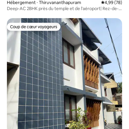
Hébergement ⋅ Thiruvananthapuram
Évaluation mo
4,99 (78)
Deep-AC 2BHK près du temple et de l'aéroport| Rez-de-
chaussée
Coup de cœur voyageurs
Coup de cœur voyageurs