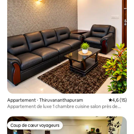
Appartement ⋅ Thiruvananthapuram
Évaluation m
4,6 (15)
Appartement de luxe 1 chambre cuisine salon près de
Lulu et Technopark | CityView
Coup de cœur voyageurs
Coup de cœur voyageurs