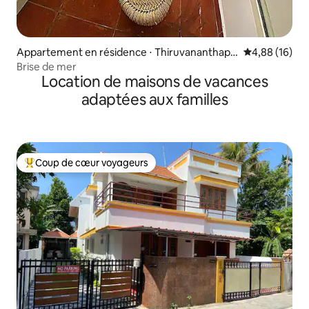
Appartement en résidence ⋅ Thiruvananthapu
Évaluation mo
4,88 (16)
ram
Brise de mer
Location de maisons de vacances
adaptées aux familles
Coup de cœur voyageurs
Coups de cœur voyageurs les plus appréciés