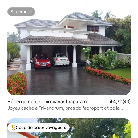
Superhôte
Superhôte
Hébergement ⋅ Thiruvananthapuram
Évaluation mo
4,72 (43)
Joyau caché à Trivandrum, près de l'aéroport et de la
plage
Coup de cœur voyageurs
Coups de cœur voyageurs les plus appréciés