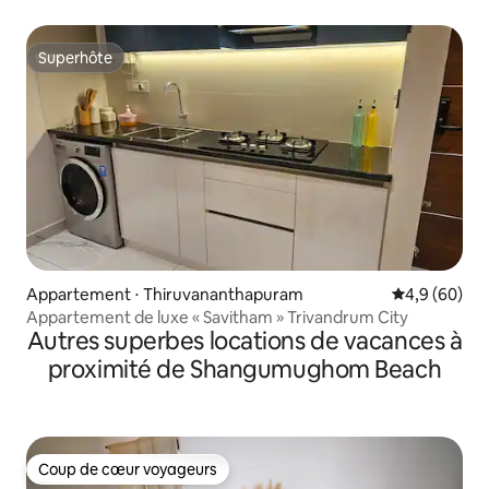
Superhôte
Superhôte
Appartement ⋅ Thiruvananthapuram
Évaluation m
4,9 (60)
Appartement de luxe « Savitham » Trivandrum City
Autres superbes locations de vacances à
proximité de Shangumughom Beach
Coup de cœur voyageurs
Coup de cœur voyageurs