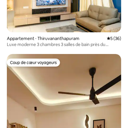
Appartement ⋅ Thiruvananthapuram
Évaluation
5 (36)
Luxe moderne 3 chambres 3 salles de bain près du
Greenfield Stadium
Coup de cœur voyageurs
Coup de cœur voyageurs