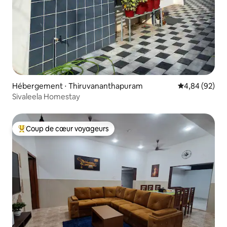
Hébergement ⋅ Thiruvananthapuram
Évaluation mo
4,84 (92)
Sivaleela Homestay
Coup de cœur voyageurs
Coups de cœur voyageurs les plus appréciés