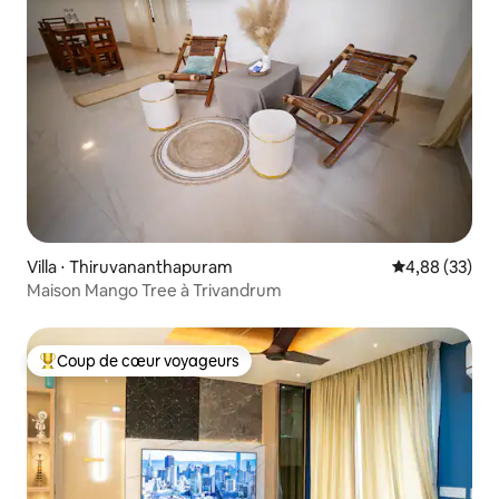
Villa ⋅ Thiruvananthapuram
Évaluation mo
4,88 (33)
Maison Mango Tree à Trivandrum
Coup de cœur voyageurs
Coups de cœur voyageurs les plus appréciés