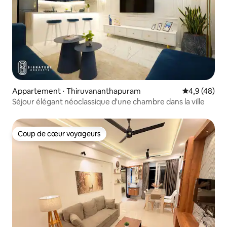
Appartement ⋅ Thiruvananthapuram
Évaluation m
4,9 (48)
Séjour élégant néoclassique d'une chambre dans la ville
Coup de cœur voyageurs
Coup de cœur voyageurs