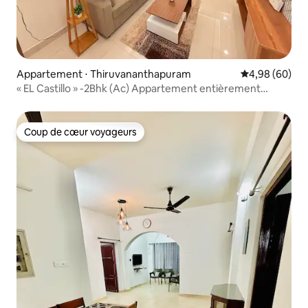
Appartement ⋅ Thiruvananthapuram
Évaluation mo
4,98 (60)
« EL Castillo » -2Bhk (Ac) Appartement entièrement
meublé
Coup de cœur voyageurs
Coup de cœur voyageurs