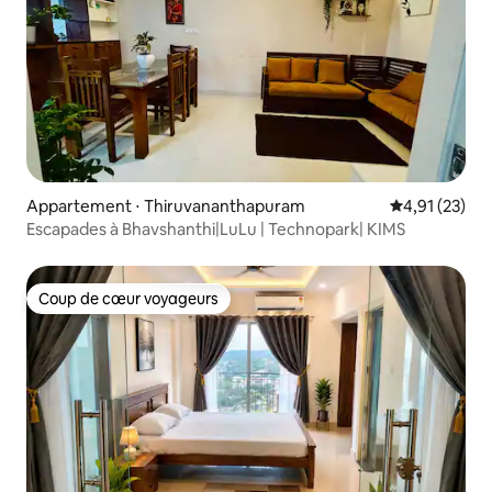
Appartement ⋅ Thiruvananthapuram
Évaluation mo
4,91 (23)
Escapades à Bhavshanthi|LuLu | Technopark| KIMS
Coup de cœur voyageurs
Coup de cœur voyageurs