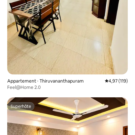
Appartement ⋅ Thiruvananthapuram
Évaluation moy
4,97 (119)
Feel@Home 2.0
Superhôte
Superhôte