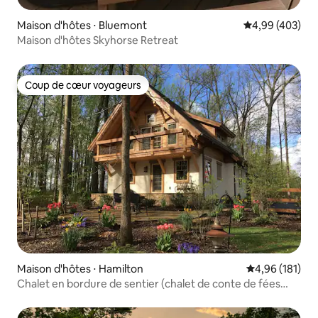
Maison d'hôtes ⋅ Bluemont
Évaluation moy
4,99 (403)
Maison d'hôtes Skyhorse Retreat
Coup de cœur voyageurs
Coup de cœur voyageurs
Maison d'hôtes ⋅ Hamilton
Évaluation moy
4,96 (181)
Chalet en bordure de sentier (chalet de conte de fées
avec jacuzzi)