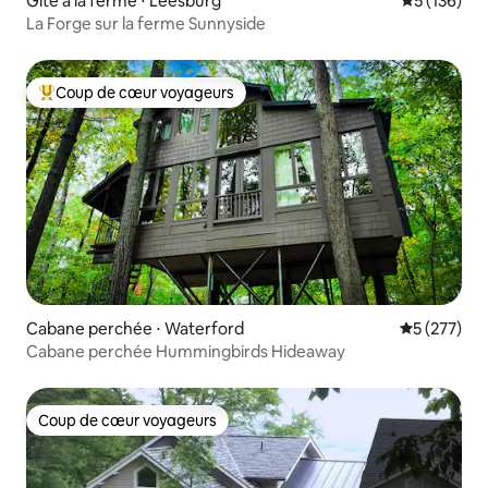
Gîte à la ferme ⋅ Leesburg
Évaluation 
5 (136)
La Forge sur la ferme Sunnyside
Coup de cœur voyageurs
Coups de cœur voyageurs les plus appréciés
Cabane perchée ⋅ Waterford
Évaluation 
5 (277)
Cabane perchée Hummingbirds Hideaway
Coup de cœur voyageurs
Coup de cœur voyageurs