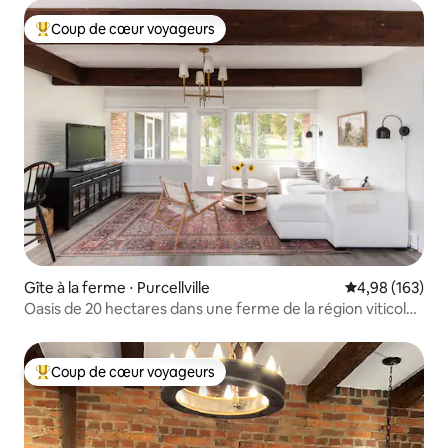
Coup de cœur voyageurs
Coups de cœur voyageurs les plus appréciés
Gîte à la ferme ⋅ Purcellville
Évaluation moy
4,98 (163)
Oasis de 20 hectares dans une ferme de la région viticole
de Virginie
Coup de cœur voyageurs
Coups de cœur voyageurs les plus appréciés