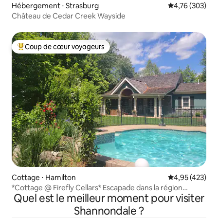
Hébergement ⋅ Strasburg
Évaluation moy
4,76 (303)
Château de Cedar Creek Wayside
Coup de cœur voyageurs
Coups de cœur voyageurs les plus appréciés
Cottage ⋅ Hamilton
Évaluation moy
4,95 (423)
*Cottage @ Firefly Cellars* Escapade dans la région
Quel est le meilleur moment pour visiter
viticole de Virginie
Shannondale ?