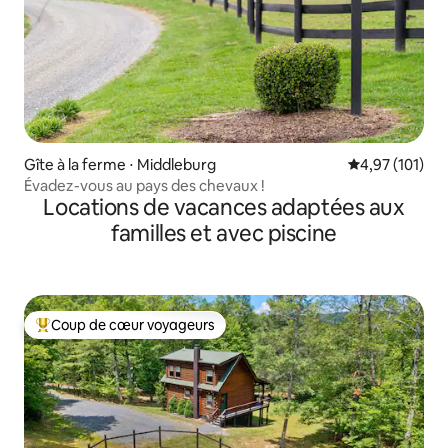
Gîte à la ferme ⋅ Middleburg
Évaluation moy
4,97 (101)
Évadez-vous au pays des chevaux !
Locations de vacances adaptées aux
familles et avec piscine
Coup de cœur voyageurs
Coups de cœur voyageurs les plus appréciés