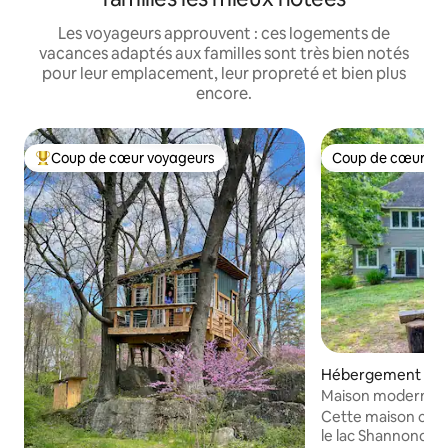
Les voyageurs approuvent : ces logements de
vacances adaptés aux familles sont très bien notés
pour leur emplacement, leur propreté et bien plus
encore.
Coup de cœur voyageurs
Coup de cœur vo
Coups de cœur voyageurs les plus appréciés
Coup de cœur vo
Hébergement ⋅ Ha
ry
Maison moderne au
privé près de Harp
Cette maison cons
le lac Shannondale