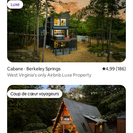
Luxe
Luxe
Cabane ⋅ Berkeley Springs
Évaluation moy
4,99 (186)
West Virginia's only Airbnb Luxe Property
Coup de cœur voyageurs
Coup de cœur voyageurs