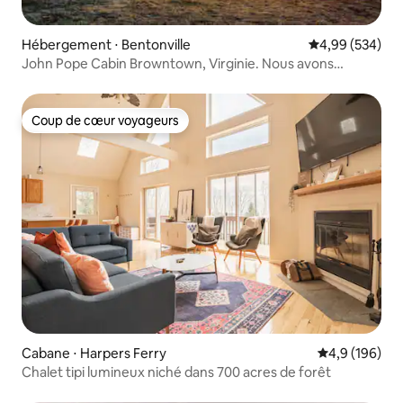
Hébergement ⋅ Bentonville
Évaluation moy
4,99 (534)
John Pope Cabin Browntown, Virginie. Nous avons
maintenant Starlink
Coup de cœur voyageurs
Coup de cœur voyageurs
Cabane ⋅ Harpers Ferry
Évaluation mo
4,9 (196)
Chalet tipi lumineux niché dans 700 acres de forêt