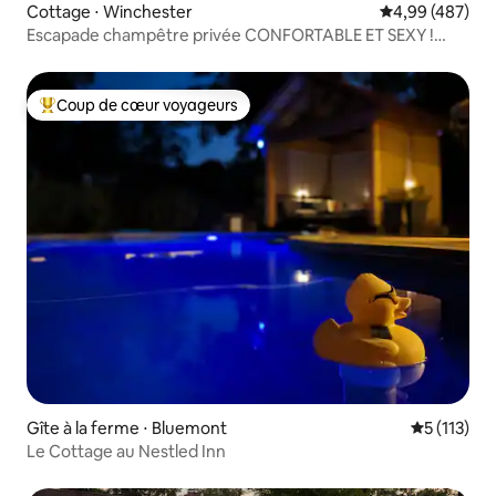
Cottage ⋅ Winchester
Évaluation moy
4,99 (487)
Escapade champêtre privée CONFORTABLE ET SEXY !
JACUZZI et vues ~
Coup de cœur voyageurs
Coups de cœur voyageurs les plus appréciés
Gîte à la ferme ⋅ Bluemont
Évaluation 
5 (113)
Le Cottage au Nestled Inn