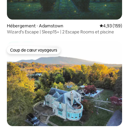
Hébergement ⋅ Adamstown
Évaluation moy
4,93 (159)
Wizard's Escape | Sleep15+ | 2 Escape Rooms et piscine
Coup de cœur voyageurs
Coup de cœur voyageurs