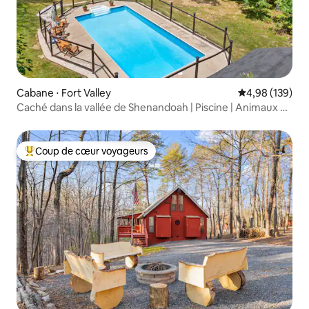
Cabane ⋅ Fort Valley
Évaluation moy
4,98 (139)
Caché dans la vallée de Shenandoah | Piscine | Animaux de
compagnie | Foyer
Coup de cœur voyageurs
Coups de cœur voyageurs les plus appréciés