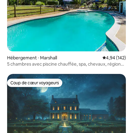
Hébergement ⋅ Marshall
Évaluation moy
4,94 (142)
5 chambres avec piscine chauffée, spa, chevaux, région
viticole
Coup de cœur voyageurs
Coup de cœur voyageurs