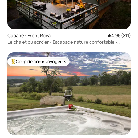
Cabane ⋅ Front Royal
Évaluation moy
4,95 (311)
Le chalet du sorcier • Escapade nature confortable •
Jacuzzi
Coup de cœur voyageurs
Coups de cœur voyageurs les plus appréciés