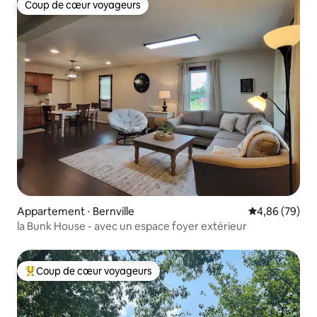
Coup de cœur voyageurs
Coup de cœur voyageurs
Appartement ⋅ Bernville
Évaluation mo
4,86 (79)
la Bunk House - avec un espace foyer extérieur
Coup de cœur voyageurs
Coups de cœur voyageurs les plus appréciés