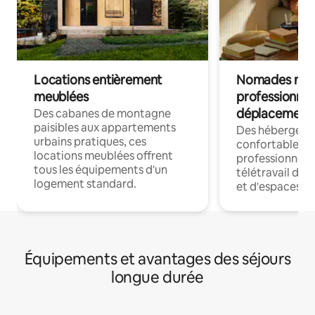
Locations entièrement
Nomades num
meublées
professionnel
déplacement
Des cabanes de montagne
paisibles aux appartements
Des hébergem
urbains pratiques, ces
confortables p
locations meublées offrent
professionnels
tous les équipements d'un
télétravail dis
logement standard.
et d'espaces de
Équipements et avantages des séjours
longue durée