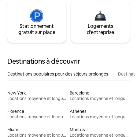
Stationnement
Logements
gratuit sur place
d'entreprise
Destinations à découvrir
Destinations populaires pour des séjours prolongés
Destinati
New York
Barcelone
Locations moyenne et longue durée
Locations moyenne et longue durée
Florence
Athènes
Locations moyenne et longue durée
Locations moyenne et longue durée
Miami
Montréal
Locations moyenne et longue durée
Locations moyenne et longue durée