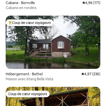
Cabane ⋅ Bernville
Évaluation moy
4,96 (171)
Cabane en rondins
Coup de cœur voyageurs
Coups de cœur voyageurs les plus appréciés
Hébergement ⋅ Bethel
Évaluation moy
4,97 (236)
Maison avec étang Bella Vista
Coup de cœur voyageurs
Coup de cœur voyageurs