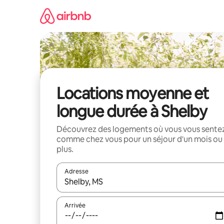
Aller
directement
au
contenu
Locations moyenne et
longue durée à Shelby
Découvrez des logements où vous vous sente
comme chez vous pour un séjour d'un mois ou
plus.
Adresse
Lorsque les résultats s'affichent, utilisez les flèc
Arrivée