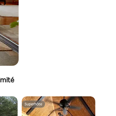
imité
Superhôte
lus appréciés
Superhôte