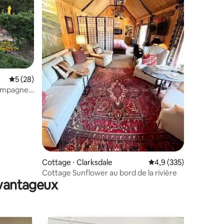
ntaires : 4,95 sur 5
Évaluation moyenne sur la base de 28 commentaires : 5 sur 5
5 (28)
campagne
Cottage ⋅ Clarksdale
Évaluation moyenne su
4,9 (335)
Cottage Sunflower au bord de la rivière
avantageux