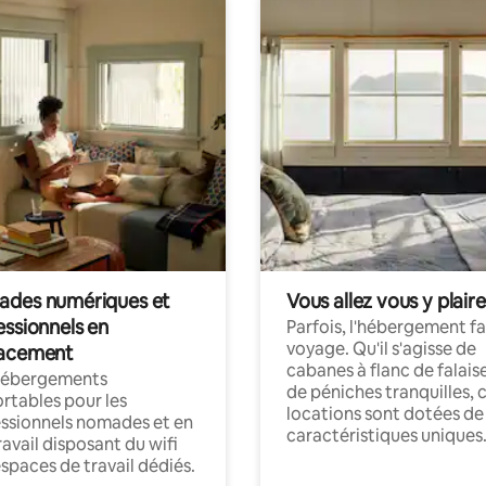
des numériques et
Vous allez vous y plaire
essionnels en
Parfois, l'hébergement fai
voyage. Qu'il s'agisse de
acement
cabanes à flanc de falais
hébergements
de péniches tranquilles, 
rtables pour les
locations sont dotées de
ssionnels nomades et en
caractéristiques uniques
ravail disposant du wifi
espaces de travail dédiés.