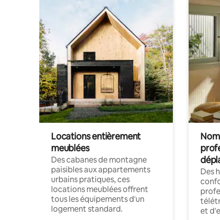
Locations entièrement
Noma
meublées
prof
dépl
Des cabanes de montagne
paisibles aux appartements
Des 
urbains pratiques, ces
confo
locations meublées offrent
profe
tous les équipements d'un
télét
logement standard.
et d'