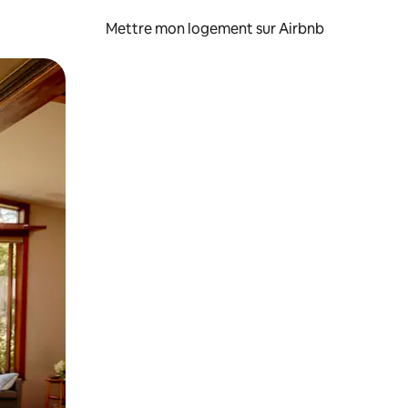
Mettre mon logement sur Airbnb
sant glisser.