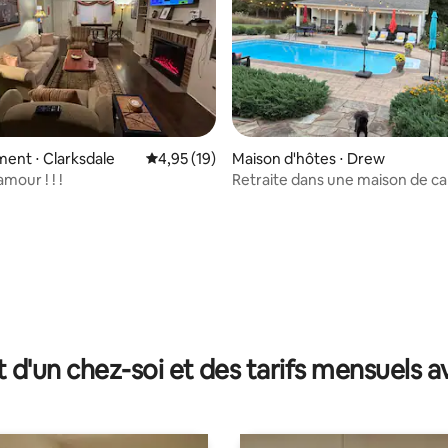
ur la base de 21 commentaires : 4,9 sur 5
ent ⋅ Clarksdale
Évaluation moyenne sur la base de 19 comme
4,95 (19)
Maison d'hôtes ⋅ Drew
mour ! ! !
Retraite dans une maison de 
confortable avec piscine
t d'un chez-soi et des tarifs mensuels 