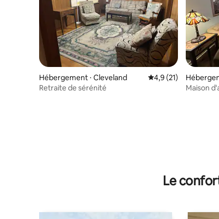
Hébergement ⋅ Cleveland
Évaluation moyenne s
4,9 (21)
Hébergem
Retraite de sérénité
Maison d'a
Le confor