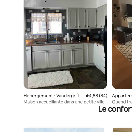
Hébergement ⋅ Vandergrift
Évaluation moyenne sur
4,88 (84)
Apparteme
Maison accueillante dans une petite ville
Quand tra
Le confor
Vine