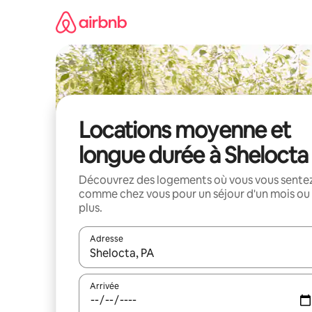
Aller
directement
au
contenu
Locations moyenne et
longue durée à Shelocta
Découvrez des logements où vous vous sente
comme chez vous pour un séjour d'un mois ou
plus.
Adresse
Lorsque les résultats s'affichent, utilisez les flèc
Arrivée