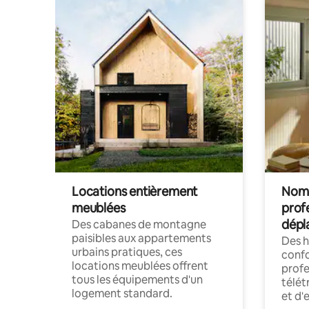
Locations entièrement
Noma
meublées
prof
dépl
Des cabanes de montagne
paisibles aux appartements
Des 
urbains pratiques, ces
confo
locations meublées offrent
profe
tous les équipements d'un
télét
logement standard.
et d'