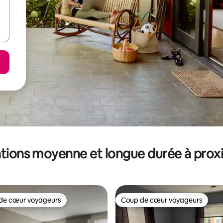
tions moyenne et longue durée à prox
de cœur voyageurs
Coup de cœur voyageurs
 cœur voyageurs les plus appréciés
Coup de cœur voyageurs