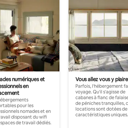
des numériques et
Vous allez vous y plaire
essionnels en
Parfois, l'hébergement fai
voyage. Qu'il s'agisse de
acement
cabanes à flanc de falais
hébergements
de péniches tranquilles, 
rtables pour les
locations sont dotées de
ssionnels nomades et en
caractéristiques uniques
ravail disposant du wifi
espaces de travail dédiés.