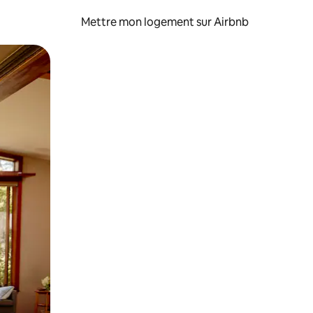
Mettre mon logement sur Airbnb
sant glisser.