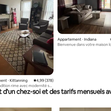
Appartement ⋅ Indiana
Bienvenue dans votre maison lo
chez vous !
 la base de 84 commentaires : 4,88 sur 5
nt ⋅ Kittanning
Évaluation moyenne sur la base de 378 commen
4,99 (378)
dition rime avec modernité sur
t d'un chez-soi et des tarifs mensuels 