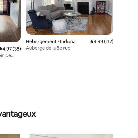
Hébergement ⋅ Indiana
Évaluation moyenne sur
4,99 (112)
Auberge de la 8e rue
Évaluation moyenne sur la base de 38 commentaires : 4,97 sur 5
4,97 (38)
in de
taires : 4,99 sur 5
avantageux