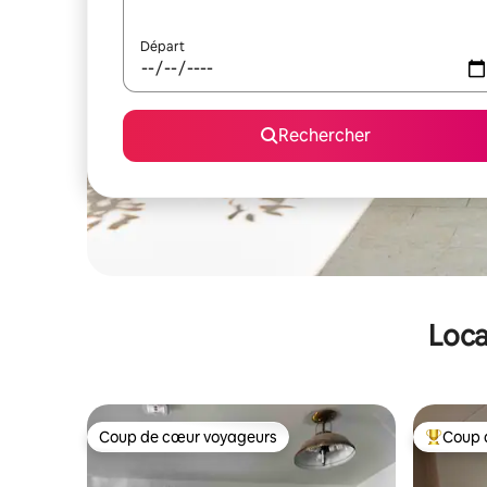
Départ
Rechercher
Loca
Coup de cœur voyageurs
Coup 
Coup de cœur voyageurs
Coups de