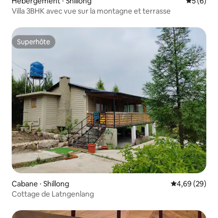
Hébergement ⋅ Shillong
Évaluatio
5 (6)
Villa 3BHK avec vue sur la montagne et terrasse
Superhôte
Superhôte
Cabane ⋅ Shillong
Évaluation mo
4,69 (29)
Cottage de Latngenlang