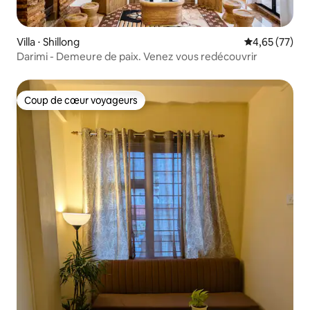
Villa ⋅ Shillong
Évaluation mo
4,65 (77)
Darimi - Demeure de paix. Venez vous redécouvrir
Coup de cœur voyageurs
Coup de cœur voyageurs