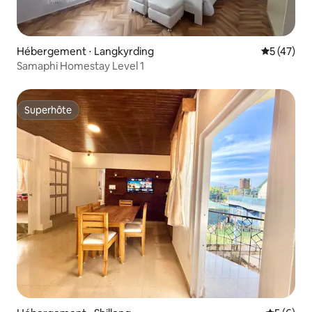
Hébergement ⋅ Langkyrding
Évaluation
5 (47)
Samaphi Homestay Level 1
Superhôte
Superhôte