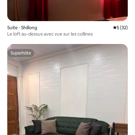
Suite ⋅ Shillong
Évaluation
5 (32)
Le loft au-dessus avec vue sur les collines
Superhôte
Superhôte