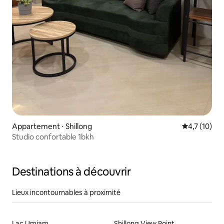
Appartement ⋅ Shillong
Évaluation m
4,7 (10)
Studio confortable 1bkh
Destinations à découvrir
Lieux incontournables à proximité
Lac Umiam
Shillong View Point