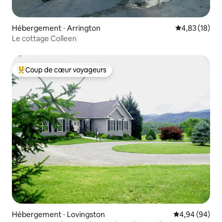
Hébergement ⋅ Arrington
Évaluation mo
4,83 (18)
Le cottage Colleen
Coup de cœur voyageurs
Coups de cœur voyageurs les plus appréciés
Hébergement ⋅ Lovingston
Évaluation mo
4,94 (94)