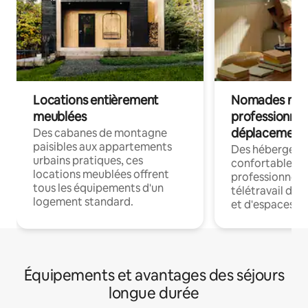
Locations entièrement
Nomades num
meublées
professionnel
déplacement
Des cabanes de montagne
paisibles aux appartements
Des hébergem
urbains pratiques, ces
confortables p
locations meublées offrent
professionnels
tous les équipements d'un
télétravail dis
logement standard.
et d'espaces de
Équipements et avantages des séjours
longue durée