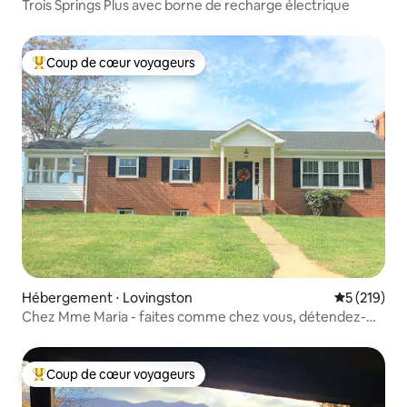
Trois Springs Plus avec borne de recharge électrique
Coup de cœur voyageurs
Coups de cœur voyageurs les plus appréciés
Hébergement ⋅ Lovingston
Évaluation 
5 (219)
Chez Mme Maria - faites comme chez vous, détendez-
vous !
Coup de cœur voyageurs
Coups de cœur voyageurs les plus appréciés