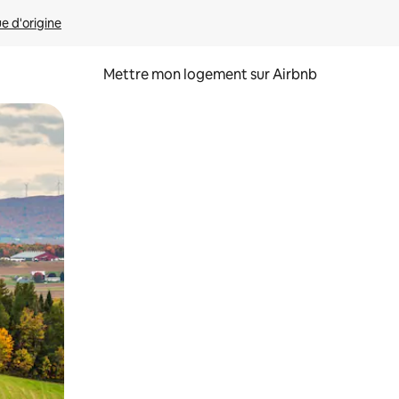
ue d'origine
Mettre mon logement sur Airbnb
sant glisser.