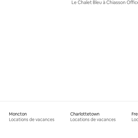
Le Chalet Bleu à Chiasson Offic
sur la base de 28 commentaires : 5 sur 5
Moncton
Charlottetown
Fre
Locations de vacances
Locations de vacances
Loc