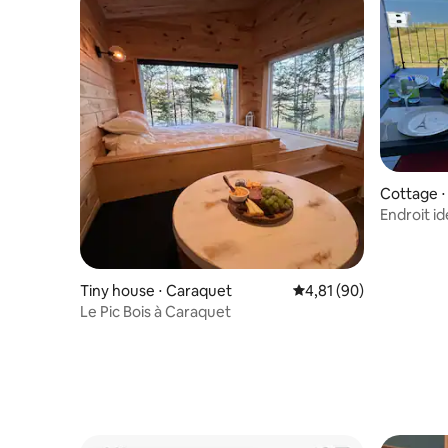
Cottage ⋅
Endroit id
durée
Tiny house ⋅ Caraquet
Évaluation moyenne su
4,81 (90)
Le Pic Bois à Caraquet