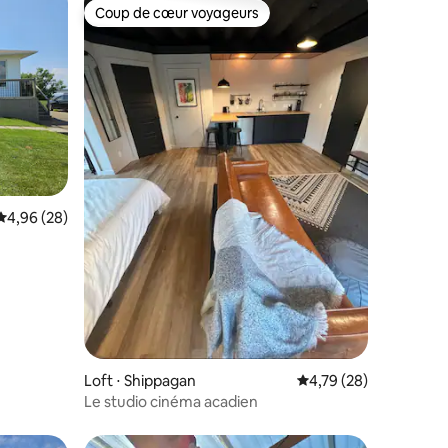
Coup de cœur voyageurs
Coup de cœur voyageurs
taires : 4,96 sur 5
Évaluation moyenne sur la base de 28 commentaires : 4,96 sur 5
4,96 (28)
Loft ⋅ Shippagan
Évaluation moyenne su
4,79 (28)
Le studio cinéma acadien