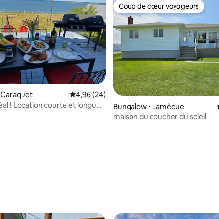
Coup de cœur voyageurs
Coup de cœur voyageurs
 Caraquet
Évaluation moyenne sur la base de 24 commen
4,96 (24)
éal ! Location courte et longue
Bungalow ⋅ Lamèque
maison du coucher du soleil
r la base de 90 commentaires : 4,81 sur 5