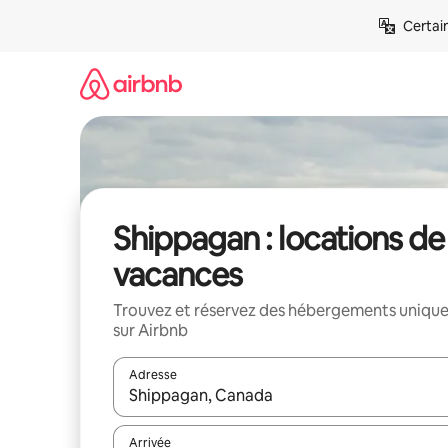
Aller
Certai
directement
au
contenu
Shippagan : locations de
vacances
Trouvez et réservez des hébergements uniqu
sur Airbnb
Adresse
Lorsque les résultats s'affichent, utilisez les flèc
Arrivée