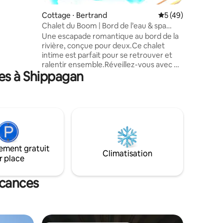
onnectée
Cottage ⋅ Bertrand
Évaluation moyenne
5 (49)
nt
Chalet du Boom | Bord de l’eau & spa
détendre.
privé
Une escapade romantique au bord de la
reux ou en
rivière, conçue pour deux.Ce chalet
enne. Le
intime est parfait pour se retrouver et
 Tracadie
ralentir ensemble.Réveillez-vous avec un
es à Shippagan
café au bord de l’eau,détendez-vous
dans le spa au coucher du soleil et
profitez de soirées près du feu ou sous
les étoiles.En pleine nature près des
cafés et plages,c’est l’équilibre parfait
entre détente et moments
inoubliables.Profitez de la balançoire,de
repas BBQ et de matins
ement gratuit
paisibles.Respirez et reconnectez en
Climatisation
r place
douceur.
acances