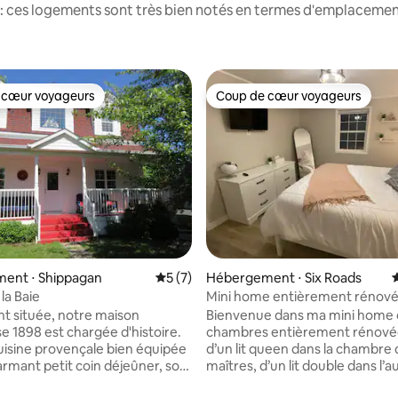
: ces logements sont très bien notés en termes d'emplacement
 cœur voyageurs
Coup de cœur voyageurs
 cœur voyageurs
Coup de cœur voyageurs
ent ⋅ Shippagan
Évaluation moyenne sur la base de 7 co
5 (7)
Hébergement ⋅ Six Roads
É
 la Baie
Mini home entièrement rénov
r la base de 17 commentaires : 4,94 sur 5
t située, notre maison
Bienvenue dans ma mini home 
e 1898 est chargée d'histoire.
chambres entièrement rénové
uisine provençale bien équipée
d’un lit queen dans la chambre
armant petit coin déjeûner, son
maîtres, d’un lit double dans l’a
ieux, ses deux salles de bains
chambre, d’une connexion WI-FI