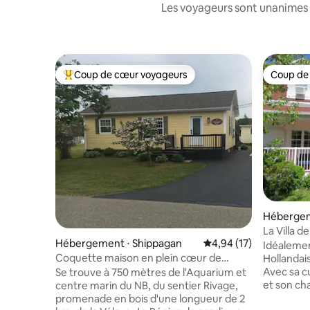
Les voyageurs sont unanimes 
Coup de cœur voyageurs
Coup de
Coups de cœur voyageurs les plus appréciés
Coup de
Hébergem
La Villa de
Hébergement ⋅ Shippagan
Évaluation moyenne su
4,94 (17)
Idéalemen
Coquette maison en plein cœur de
Hollandais
Shippagan
Avec sa c
Se trouve à 750 mètres de l'Aquarium et
et son ch
centre marin du NB, du sentier Rivage,
salon spac
promenade en bois d'une longueur de 2