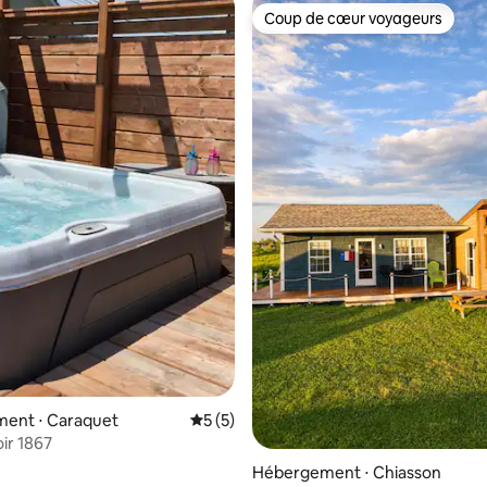
Coup de cœur voyageurs
Coup de cœur voyageurs
ent ⋅ Caraquet
Évaluation moyenne sur la base de 5 co
5 (5)
ir 1867
Hébergement ⋅ Chiasson