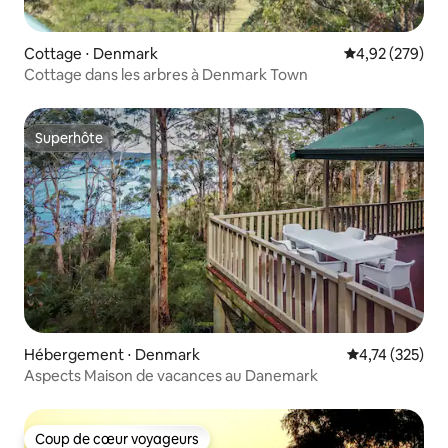
Cottage ⋅ Denmark
Évaluation moy
4,92 (279)
Cottage dans les arbres à Denmark Town
Superhôte
Superhôte
Hébergement ⋅ Denmark
Évaluation moy
4,74 (325)
Aspects Maison de vacances au Danemark
Coup de cœur voyageurs
Coup de cœur voyageurs