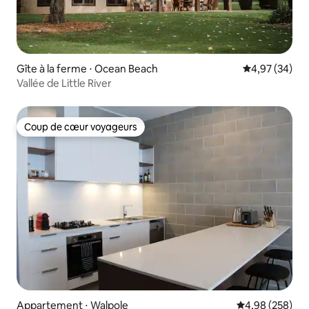
Gîte à la ferme ⋅ Ocean Beach
Évaluation mo
4,97 (34)
Vallée de Little River
Coup de cœur voyageurs
Coup de cœur voyageurs
Appartement ⋅ Walpole
Évaluation moy
4,98 (258)