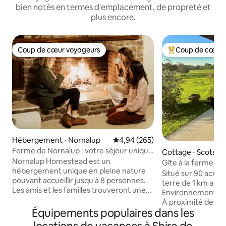
bien notés en termes d'emplacement, de propreté et
plus encore.
Coup de cœur voyageurs
Coup de cœur 
Coup de cœur voyageurs
Coups de cœur vo
Hébergement ⋅ Nornalup
Évaluation moyenne sur la base 
4,94 (265)
Ferme de Nornalup : votre séjour unique
Cottage ⋅ Scotsda
dans la nature
Nornalup Homestead est un
Gîte à la ferme à P
hébergement unique en pleine nature
Situé sur 90 acres,
pouvant accueillir jusqu'à 8 personnes.
terre de 1 km au l
Les amis et les familles trouveront une
Environnement pai
escapade chaleureuse et enrichissante.
À proximité de la r
Explorez nos 68 hectares de forêt et de
Équipements populaires dans les
15 minutes du Da
terres agricoles. Détendez-vous sur
de Light Beach, G