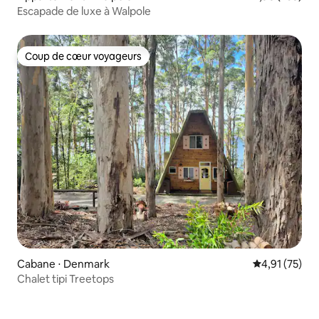
Escapade de luxe à Walpole
Coup de cœur voyageurs
Coup de cœur voyageurs
Cabane ⋅ Denmark
Évaluation mo
4,91 (75)
Chalet tipi Treetops