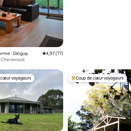
ferme ⋅ Dingup
Évaluation moyenne sur la base de 77 comme
4,97 (77)
 Cherswood
 cœur voyageurs
Coup de cœur voyageurs
 cœur voyageurs
Coups de cœur voyageurs les p
 sur la base de 19 commentaires : 5 sur 5