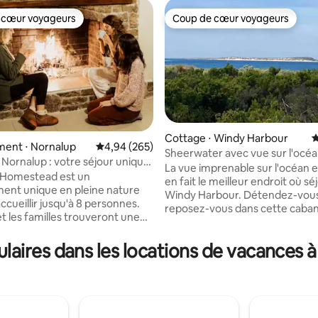
 cœur voyageurs
Coup de cœur voyageurs
 cœur voyageurs
Coup de cœur voyageurs
Cottage ⋅ Windy Harbour
É
ent ⋅ Nornalup
Évaluation moyenne sur la base de 265 commen
4,94 (265)
Sheerwater avec vue sur l'océ
Nornalup : votre séjour unique
la base de 332 commentaires : 4,83 sur 5
La vue imprenable sur l'océan e
ature
 Homestead est un
en fait le meilleur endroit où sé
ent unique en pleine nature
Windy Harbour. Détendez-vous
cueillir jusqu'à 8 personnes.
reposez-vous dans cette caba
t les familles trouveront une
plage au premier rang. Construit à
chaleureuse et enrichissante.
l'origine dans les années 1950, i
nos 68 hectares de forêt et de
aires dans les locations de vacances à
maintenant de quelques équi
ricoles. Détendez-vous sur
de confort comme un chauffag
e sur la rivière Frankland.
de l'eau chaude au gaz et une c
 les plages secrètes, les
au gaz, car le village n'est pas 
es rivières et les parcs nationaux
au réseau électrique. Un petit
té. Parcourez le sentier de
solaire fournit l'éclairage pour l