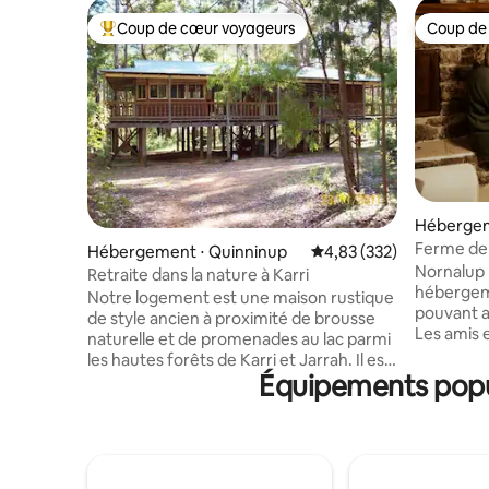
Coup de cœur voyageurs
Coup de
Coups de cœur voyageurs les plus appréciés
Coup de
Hébergem
Ferme de 
Hébergement ⋅ Quinninup
Évaluation moyenne sur 
4,83 (332)
dans la n
Nornalup
Retraite dans la nature à Karri
hébergem
Notre logement est une maison rustique
pouvant ac
de style ancien à proximité de brousse
Les amis e
naturelle et de promenades au lac parmi
escapade 
les hautes forêts de Karri et Jarrah. Il est
Explorez 
Équipements popul
également proche (20 min en voiture)
terres ag
des caves locales et des attractions
notre jeté
touristiques populaires de la région du
Découvrez
Sud-Ouest. Notre grande maison
criques, l
confortable est nichée dans un cadre
à proximi
forestier paisible avec un accès facile à