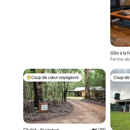
Gîte à la 
Ferme de
Coup de cœur voyageurs
Coup de
Coups de cœur voyageurs les plus appréciés
Coup de
Chalet ⋅ Yeagarup
Évaluation moyenne
5 (19)