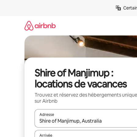
Aller
Certai
directement
au
contenu
Shire of Manjimup :
locations de vacances
Trouvez et réservez des hébergements uniqu
sur Airbnb
Adresse
Lorsque les résultats s'affichent, utilisez les flèc
Arrivée