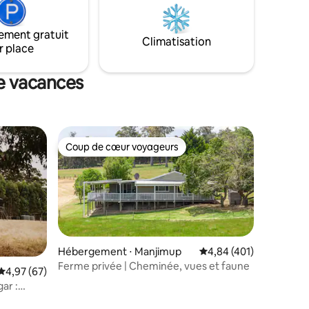
proximité de nombreuses attractions.
également
ement gratuit
bles et
Climatisation
r place
gélateur
de vacances
Coup de cœur voyageurs
Coup de cœur voyageurs
Hébergement ⋅ Manjimup
Évaluation moyenne sur
4,84 (401)
Ferme privée | Cheminée, vues et faune
Évaluation moyenne sur la base de 67 commentaires : 4,97 sur 5
4,97 (67)
ar :