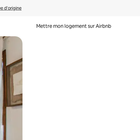
ue d'origine
Mettre mon logement sur Airbnb
sant glisser.