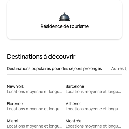
Résidence de tourisme
Destinations à découvrir
Destinations populaires pour des séjours prolongés
Autres t
New York
Barcelone
Locations moyenne et longue durée
Locations moyenne et longue durée
Florence
Athènes
Locations moyenne et longue durée
Locations moyenne et longue durée
Miami
Montréal
Locations moyenne et longue durée
Locations moyenne et longue durée