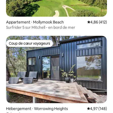
Appartement ⋅ Mollymook Beach
Évaluation moy
4,86 (412)
Surfrider 5 sur Mitchell - en bord de mer
Coup de cœur voyageurs
Coup de cœur voyageurs
Hébergement ⋅ Worrowing Heights
Évaluation moy
4,97 (148)