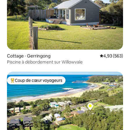
Cottage ⋅ Gerringong
Évaluation moy
4,93 (563)
Piscine à débordement sur Willowvale
Coup de cœur voyageurs
Coups de cœur voyageurs les plus appréciés