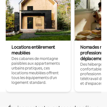
Locations entièrement
Nomades num
meublées
professionnel
déplacement
Des cabanes de montagne
paisibles aux appartements
Des hébergem
urbains pratiques, ces
confortables p
locations meublées offrent
professionnels
tous les équipements d'un
télétravail dis
logement standard.
et d'espaces de