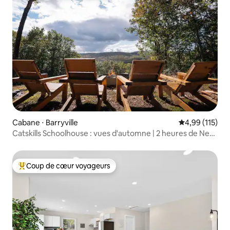
Cabane ⋅ Barryville
Évaluation moy
4,99 (115)
Catskills Schoolhouse : vues d'automne | 2 heures de New
York
Coup de cœur voyageurs
Coups de cœur voyageurs les plus appréciés