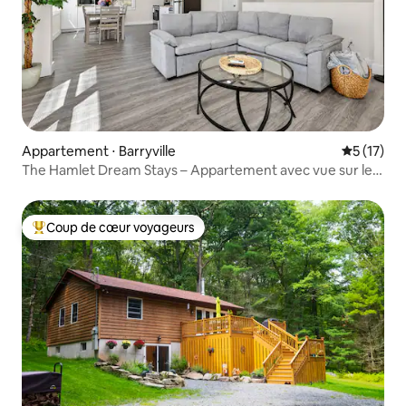
Appartement ⋅ Barryville
Évaluation
5 (17)
The Hamlet Dream Stays – Appartement avec vue sur le
fleuve
Coup de cœur voyageurs
Coups de cœur voyageurs les plus appréciés