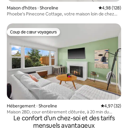
Maison d'hôtes ⋅ Shoreline
Évaluation moy
4,98 (128)
Phoebe's Pinecone Cottage, votre maison loin de chez
vous !
Coup de cœur voyageurs
Coup de cœur voyageurs
Hébergement ⋅ Shoreline
Évaluation mo
4,97 (32)
Maison 2BD, cour entièrement clôturée, à 20 min du
Le confort d'un chez-soi et des tarifs
centre-ville
mensuels avantageux