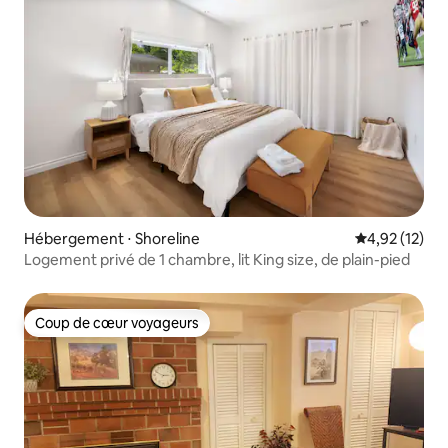
Hébergement ⋅ Shoreline
Évaluation mo
4,92 (12)
Logement privé de 1 chambre, lit King size, de plain-pied
Coup de cœur voyageurs
Coup de cœur voyageurs