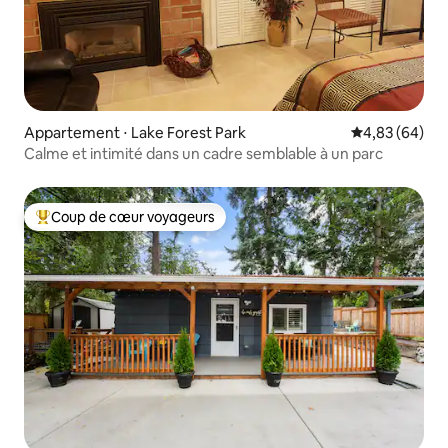
Appartement ⋅ Lake Forest Park
Évaluation mo
4,83 (64)
Calme et intimité dans un cadre semblable à un parc
Coup de cœur voyageurs
Coups de cœur voyageurs les plus appréciés