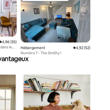
mmentaires : 5 sur 5
Évaluation moyenne sur la base de 55 commentaires : 4,96 sur 5
4,96 (55)
dans le
Hébergement
Évaluation moyenne su
4,92 (52)
Numéro 7 - The Smithy !
avantageux