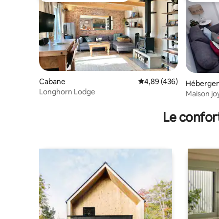
Cabane
Évaluation moyenne sur 
4,89 (436)
Héberge
Longhorn Lodge
Maison jo
de Chesh
Le confor