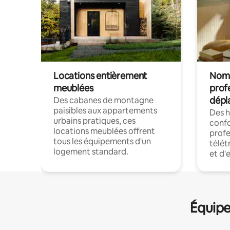
Locations entièrement
Noma
meublées
prof
dépl
Des cabanes de montagne
paisibles aux appartements
Des 
urbains pratiques, ces
confo
locations meublées offrent
profe
tous les équipements d'un
télét
logement standard.
et d'
Équipe