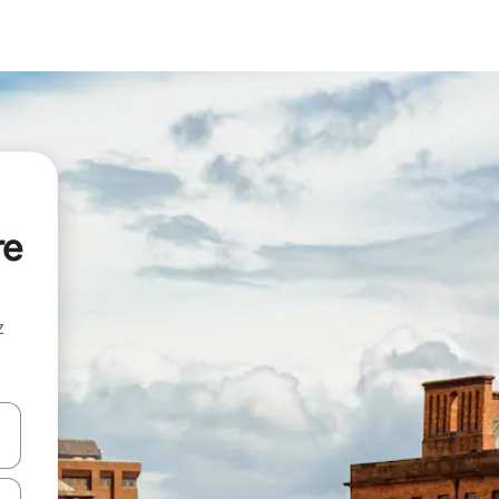
re
z
hes vers le haut et vers le bas pour les parcourir ou en appuyant et en fai