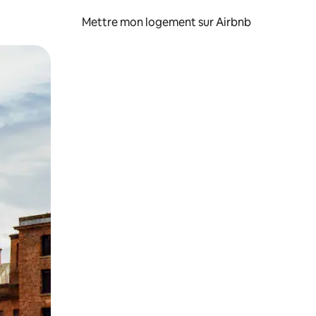
Mettre mon logement sur Airbnb
sant glisser.