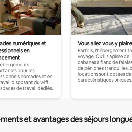
des numériques et
Vous allez vous y plaire
essionnels en
Parfois, l'hébergement fai
voyage. Qu'il s'agisse de
acement
cabanes à flanc de falais
hébergements
de péniches tranquilles, 
rtables pour les
locations sont dotées de
ssionnels nomades et en
caractéristiques uniques
ravail disposant du wifi
espaces de travail dédiés.
ments et avantages des séjours longu