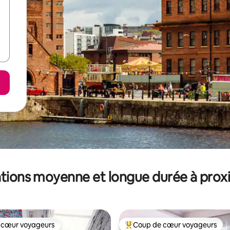
tions moyenne et longue durée à prox
 cœur voyageurs
Coup de cœur voyageurs
 cœur voyageurs
Coups de cœur voyageurs les p