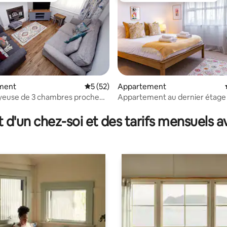
la base de 436 commentaires : 4,89 sur 5
ment
Évaluation moyenne sur la base de 52 co
5 (52)
Appartement
yeuse de 3 chambres proche
Appartement au dernier étage 
ire Oaks
centre-ville de Chester
t d'un chez-soi et des tarifs mensuels 