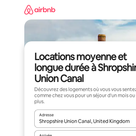
Aller
directement
au
contenu
Locations moyenne et
longue durée à Shropshi
Union Canal
Découvrez des logements où vous vous sente
comme chez vous pour un séjour d'un mois ou
plus.
Adresse
Lorsque les résultats s'affichent, utilisez les flèc
Arrivée