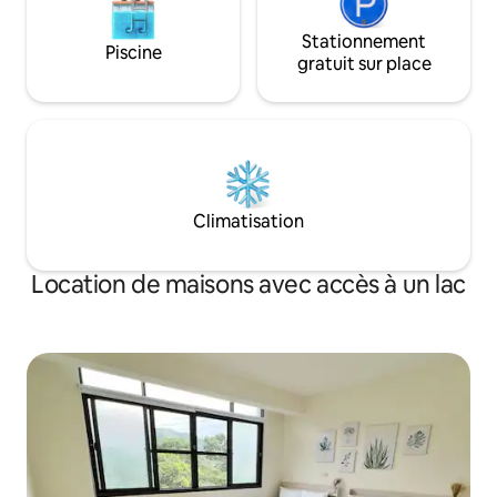
déjeuner, pas de s
(canapé-lit) - Salles de bain : 3 pièces -
de serviettes de ba
Extérieur : Parking (trois voitures
Stationnement
Piscine
est strictement in
peuvent être garées) - Espace intérieur :
gratuit sur place
boire, de fumer, de
salon, cuisine simple - Appareils
d'amener des ani
électroménagers : télévision à écran
dans les dortoirs 
LCD, bouilloire, climatiseur, sèche-
d'hôtes dispose d'
cheveux Fournissez des tarifs réduits,
d'un jardin suspe
des frais et d'autres détails avant votre
boire Les dortoirs
arrivée avec votre hôte. Il est conseillé
pas d'équipement j
de vérifier le prix et les informations
Climatisation
emporter vos obje
pertinentes avec votre hôte avant de
personnels avec vo
réserver.
sécurité. Nous ne
Location de maisons avec accès à un lac
responsables en c