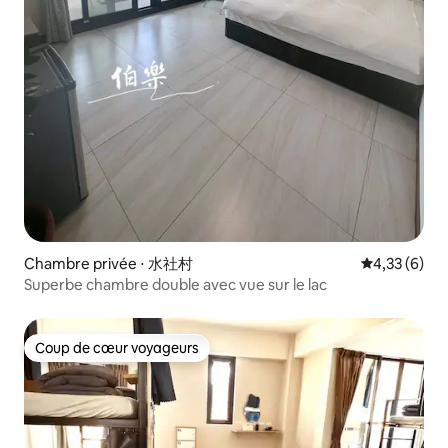
Chambre privée ⋅ 水社村
Évaluation m
4,33 (6)
Superbe chambre double avec vue sur le lac
Coup de cœur voyageurs
Coup de cœur voyageurs