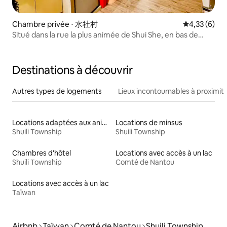
Chambre privée ⋅ 水社村
Évaluation m
4,33 (6)
Situé dans la rue la plus animée de Shui She, en bas de
l'escalier se trouve la vieille rue du quai !
Destinations à découvrir
Autres types de logements
Lieux incontournables à proximit
Locations adaptées aux animaux
Locations de minsus
Shuili Township
Shuili Township
Chambres d'hôtel
Locations avec accès à un lac
Shuili Township
Comté de Nantou
Locations avec accès à un lac
Taïwan
Airbnb
Taïwan
Comté de Nantou
Shuili Township