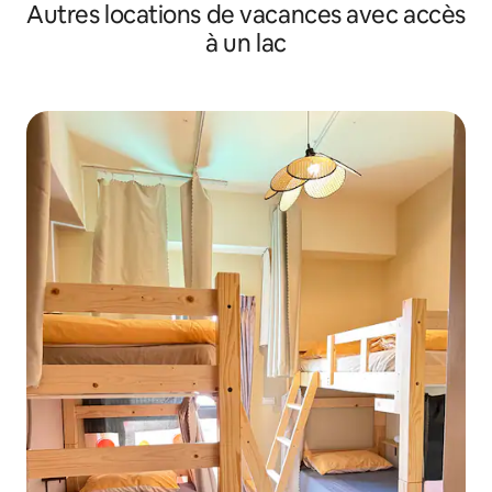
Autres locations de vacances avec accès
chargé
à un lac