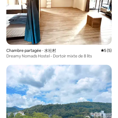
Chambre partagée ⋅ 水社村
Évaluatio
5 (5)
Dreamy Nomads Hostel - Dortoir mixte de 8 lits