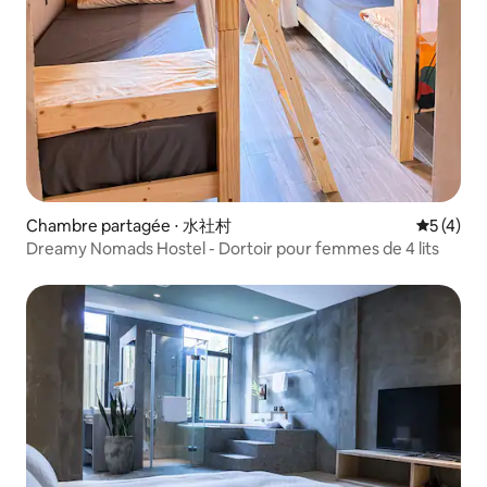
Chambre partagée ⋅ 水社村
Évaluatio
5 (4)
Dreamy Nomads Hostel - Dortoir pour femmes de 4 lits