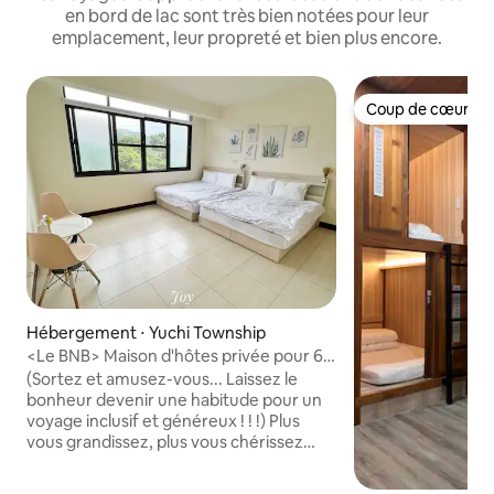
en bord de lac sont très bien notées pour leur
emplacement, leur propreté et bien plus encore.
Coup de cœur vo
Coup de cœur vo
Hébergement ⋅ Yuchi Township
<Le BNB> Maison d'hôtes privée pour 6 à
16 personnes à Sun Moon Lake
(Sortez et amusez-vous... Laissez le
bonheur devenir une habitude pour un
voyage inclusif et généreux ! ! !) Plus
vous grandissez, plus vous chérissez
chaque voyage, vous vous débarrasser
de l'obsession sur la matière, profitez du