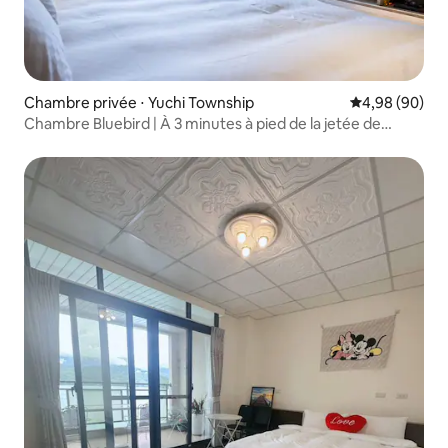
Chambre privée ⋅ Yuchi Township
Évaluation mo
4,98 (90)
Chambre Bluebird | À 3 minutes à pied de la jetée de
Shuishe