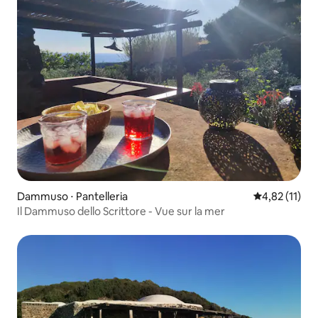
Dammuso ⋅ Pantelleria
Évaluation mo
4,82 (11)
Il Dammuso dello Scrittore - Vue sur la mer