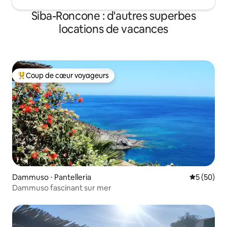
Siba-Roncone : d'autres superbes
locations de vacances
Coup de cœur voyageurs
Coups de cœur voyageurs les plus appréciés
Dammuso ⋅ Pantelleria
Évaluation
5 (50)
Dammuso fascinant sur mer