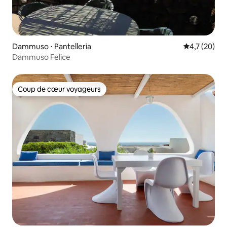
Dammuso ⋅ Pantelleria
Évaluation m
4,7 (20)
Dammuso Felice
Coup de cœur voyageurs
Coup de cœur voyageurs