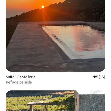
Suite ⋅ Pantelleria
Évaluation
5 (16)
Refuge paisible