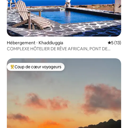
Hébergement ⋅ Khaddiuggia
Évaluation
5 (13)
COMPLEXE HÔTELIER DE RÊVE AFRICAIN, PONT DE
BATEAU À PANTELLERIA
Coup de cœur voyageurs
Coups de cœur voyageurs les plus appréciés