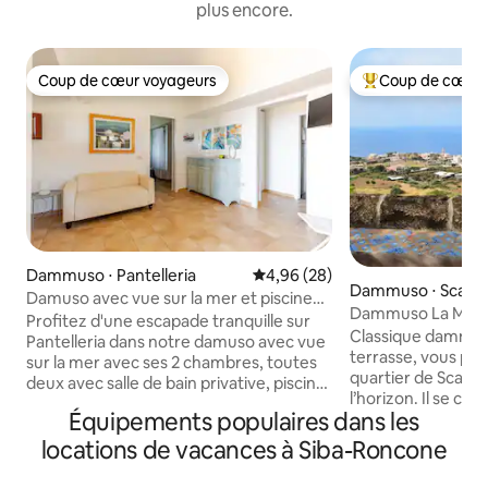
plus encore.
Coup de cœur voyageurs
Coup de cœur 
Coup de cœur voyageurs
Coups de cœur vo
Dammuso ⋅ Pantelleria
Évaluation moyenne sur la base
4,96 (28)
Dammuso ⋅ Scauri
Damuso avec vue sur la mer et piscine
Dammuso La Meri
privée
Profitez d'une escapade tranquille sur
Classique dammuso
Pantelleria dans notre damuso avec vue
terrasse, vous pou
sur la mer avec ses 2 chambres, toutes
quartier de Scauri 
deux avec salle de bain privative, piscine
l’horizon. Il se co
privée et grand patio extérieur. Situé au
Équipements populaires dans les
d’une cuisine, d’
sommet d'une vallée privée, notre
salle de bain avec
damuso est l'endroit idéal pour
locations de vacances à Siba-Roncone
deuxième petite s
échapper au stress de la vie moderne.
lavabo et douche e
Entouré de jardins paysagers de plantes