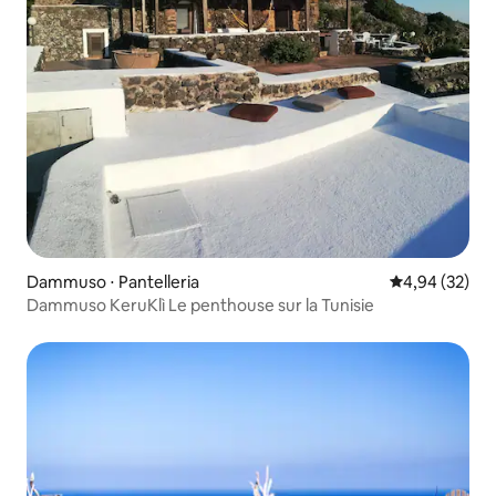
Dammuso ⋅ Pantelleria
Évaluation mo
4,94 (32)
Dammuso KeruKlì Le penthouse sur la Tunisie