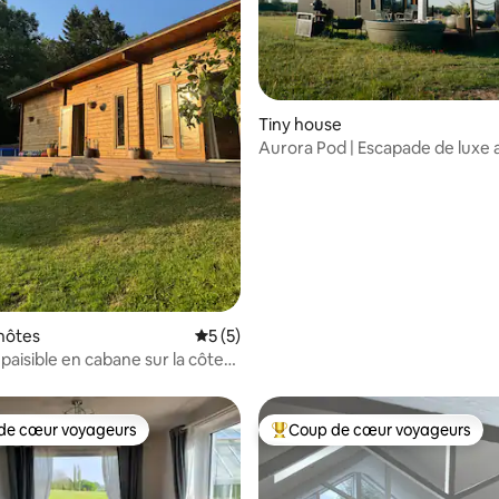
r la base de 9 commentaires : 4,89 sur 5
Tiny house
Aurora Pod | Escapade de luxe 
jacuzzi dans le Devon
hôtes
Évaluation moyenne sur la base de 5 co
5 (5)
paisible en cabane sur la côte
ecue et brasero
de cœur voyageurs
Coup de cœur voyageurs
 cœur voyageurs les plus appréciés
Coups de cœur voyageurs les p