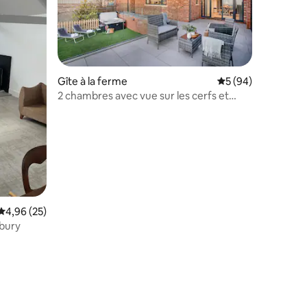
Gîte à la ferme
Évaluation moyenne
5 (94)
2 chambres avec vue sur les cerfs et
mmentaires : 5 sur 5
jacuzzi
Évaluation moyenne sur la base de 25 commentaires : 4,96 sur 5
4,96 (25)
dbury