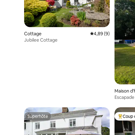
Cottage
Évaluation moyenne su
4,89 (9)
Jubilee Cottage
Maison d'
Escapade 
avec barb
Superhôte
Coup 
Superhôte
Coups de