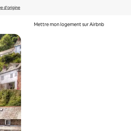
ue d'origine
Mettre mon logement sur Airbnb
sant glisser.