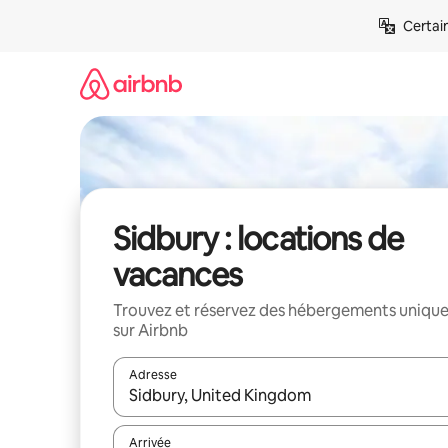
Aller
Certai
directement
au
contenu
Sidbury : locations de
vacances
Trouvez et réservez des hébergements uniqu
sur Airbnb
Adresse
Lorsque les résultats s'affichent, utilisez les flèc
Arrivée