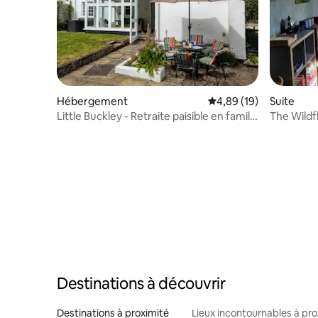
Hébergement
Évaluation moyenne su
4,89 (19)
Suite
Little Buckley - Retraite paisible en famille
The Wildf
près de Sidmouth
d'hôtes v
Destinations à découvrir
Destinations à proximité
Lieux incontournables à pro