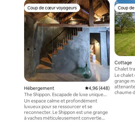
Coup de cœur voyageurs
Coup de
Coup de cœur voyageurs
Coup de
Cottage
Chalet tr
Sidmouth,
Le chalet
grange m
attenante
Hébergement
Évaluation moyenne sur 
4,96 (448)
chaume da
The Shippon. Escapade de luxe unique
Entouré pa
dans le sud du Devon.
Un espace calme et profondément
tranquill
luxueux pour se ressourcer et se
merveille
reconnecter. Le Shippon est une grange
naturelle except
à vaches méticuleusement convertie
colorés, 
avec des sols en béton chauffé et poli,
vous pour
des murs vert foncé légèrement
séjour. Pour les voyageurs qui souhaitent