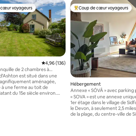
 cœur voyageurs
Coup de cœur voyageurs
 cœur voyageurs
Coups de cœur voyageurs les p
Évaluation moyenne sur la base de 136 commen
4,96 (136)
anquille de 2 chambres à
 escapade rurale
 d'Ashton est situé dans une
agnifiquement aménagée,
Hébergement
 à une ferme au toit de
la base de 448 commentaires : 4,96 sur 5
Annexe « SÓVÂ » avec parking 
tant du 15e siècle environ.
gratuit à Sidmouth.
« SOVA » est une annexe uniqu
r la nature, la paix et la
1er étage dans le village de Sid
ité, c'est un hébergement
le Devon, à seulement 2,5 miles
ux dans une zone de beauté
de la plage, du centre-ville de
ionnelle. Les jardins sont
et de l'Esplanade. Il offre une vue sur les
matures et bien entretenus, et
collines environnantes du Devo
rez en profiter pendant votre
sentier riverain « The Byes » se