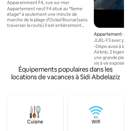
Apparemment F4, vue sur mer
Appartement neuf F4 situé au *5eme
étage* à seulement une minute de
marche de la plage d'Oulad Bounar(sans
traverser la route).Il est entièrement
meublé et équipé d'appareils
Appartement ⋅ Jije
électroménagers de qualité. Les
JIJEL-F3 avec pisc
équipements comprennent 2
-Dispo aussi à la lo
climatiseurs, un réfrigérateur, une
Airbnb, 2 logemen
télévision, l'eau chaude 24h/24, une
une grande piscine
machine à laver, un barbecue dans la
vis à vis exposé pl
terasse.. L'appartement est situé dans
Équipements populaires dans les
extérieure sur la terrasse F
un quartier calme et bénéficie d'un
de piscine-110€ F
emplacement idéal, à proximité de
locations de vacances à Sidi Abdelaziz
-100€ Pour les cons
commerces, d'une mosquée, de
l'image - hote: Mehdi A jijel c
restaurants, etc..
location d'un joli
tout équipé et climatisé, calme et
élégant avec une p
Commerces à proximité 
3mm Parents e
Cuisine
Wifi