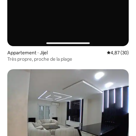
Appartement ⋅ Jijel
Évaluation mo
4,87 (30)
Très propre, proche de la plage