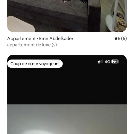
Appartement ⋅ Emir Abdelkader
Évaluatio
5 (6)
appartement de luxe (s)
Coup de cœur voyageurs
Coup de cœur voyageurs