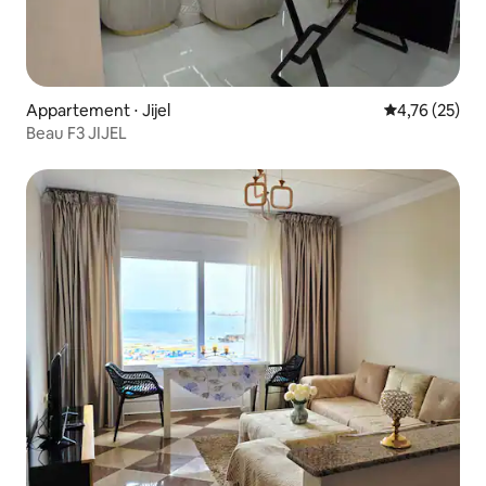
Appartement ⋅ Jijel
Évaluation mo
4,76 (25)
Beau F3 JIJEL