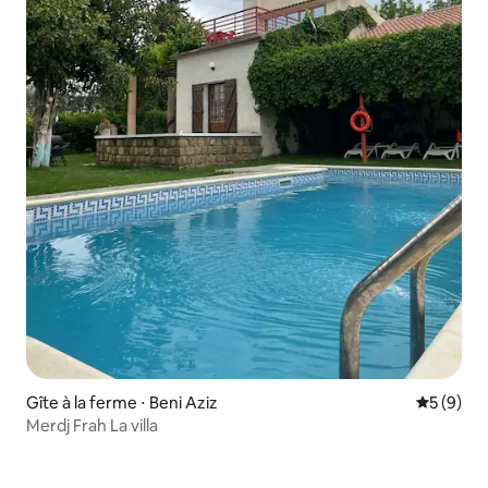
Gîte à la ferme ⋅ Beni Aziz
Évaluatio
5 (9)
Merdj Frah La villa