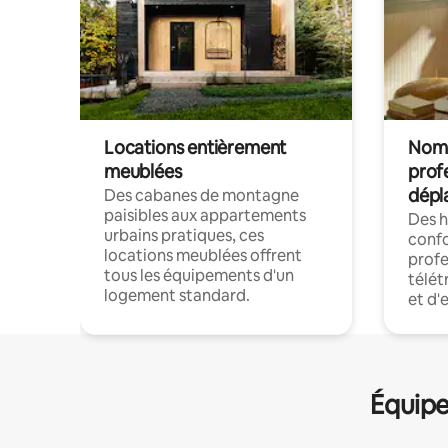
Locations entièrement
Noma
meublées
prof
dépl
Des cabanes de montagne
paisibles aux appartements
Des 
urbains pratiques, ces
confo
locations meublées offrent
profe
tous les équipements d'un
télét
logement standard.
et d'
Équipe