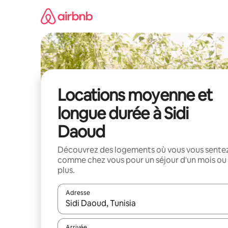
Aller
directement
au
contenu
Locations moyenne et
longue durée à Sidi
Daoud
Découvrez des logements où vous vous sente
comme chez vous pour un séjour d'un mois ou
plus.
Adresse
Lorsque les résultats s'affichent, utilisez les flèc
Arrivée