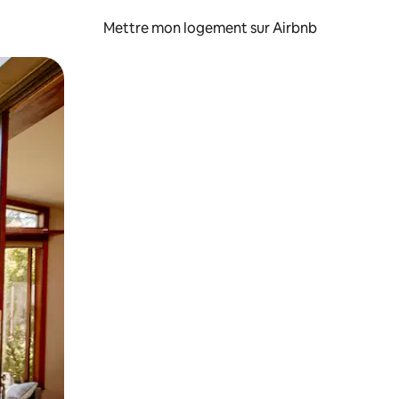
Mettre mon logement sur Airbnb
sant glisser.