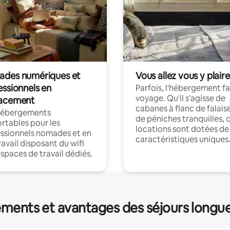
des numériques et
Vous allez vous y plaire
essionnels en
Parfois, l'hébergement fai
voyage. Qu'il s'agisse de
acement
cabanes à flanc de falais
hébergements
de péniches tranquilles, 
rtables pour les
locations sont dotées de
ssionnels nomades et en
caractéristiques uniques
ravail disposant du wifi
espaces de travail dédiés.
ments et avantages des séjours longu