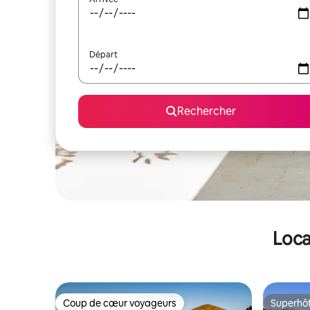
Départ
Rechercher
Loca
Coup de cœur voyageurs
Superhô
Coup de cœur voyageurs
Superhô