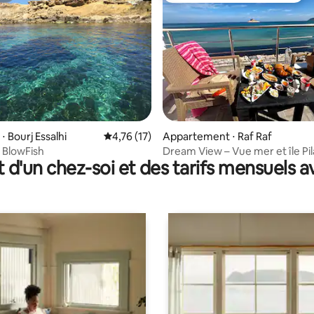
r la base de 37 commentaires : 4,95 sur 5
 Bourj Essalhi
Évaluation moyenne sur la base de 17 comme
4,76 (17)
Appartement ⋅ Raf Raf
 BlowFish
Dream View – Vue mer et île Pi
t d'un chez-soi et des tarifs mensuels 
magique