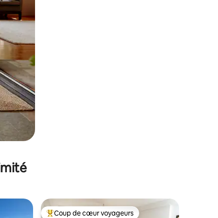
imité
Coup de cœur voyageurs
lus appréciés
Coups de cœur voyageurs les plus appréciés