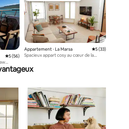
Appartement ⋅ La Marsa
Évaluation moyenne
5 (33)
Spacieux appart cosy au cœur de la
ntaires : 4,76 sur 5
Évaluation moyenne sur la base de 56 commentaires : 5 sur 5
5 (56)
Marsa
law
avantageux