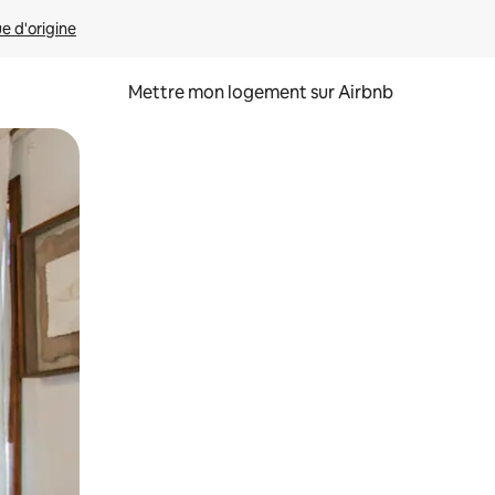
ue d'origine
Mettre mon logement sur Airbnb
sant glisser.