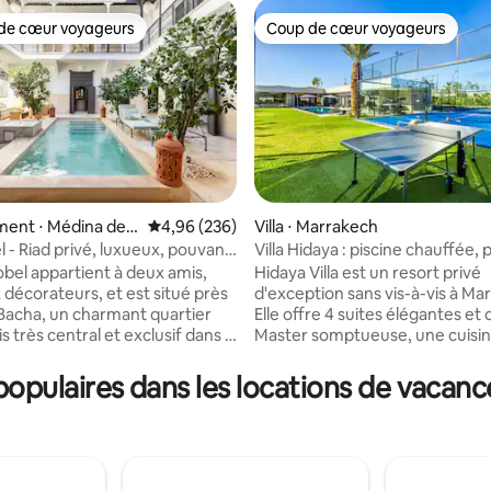
de cœur voyageurs
Coup de cœur voyageurs
 cœur voyageurs les plus appréciés
Coup de cœur voyageurs
ent ⋅ Médina de
Évaluation moyenne sur la base de 236 commen
4,96 (236)
Villa ⋅ Marrakech
h
l - Riad privé, luxueux, pouvant
Villa Hidaya : piscine chauffée, 
 la base de 64 commentaires : 4,98 sur 5
 8 personnes, avec piscine
et salle de sport
obel appartient à deux amis,
Hidaya Villa est un resort privé
 décorateurs, et est situé près
d'exception sans vis-à-vis à Ma
 Bacha, un charmant quartier
Elle offre 4 suites élégantes et
 très central et exclusif dans la
Master somptueuse, une cuisine
ntièrement rénové selon les
équipée haut de gamme et 3 sa
s plus élevées et conçu pour
raffinés. Piscine chauffée toute
pulaires dans les locations de vacance
r à votre propre boutique-
jacuzzi, hammam et fauteuil m
é sans aucun détail négligé.
pour un bien-être absolu. Padel
 piscine avec cour et quatre
salle de sport, foot, basket, pi
en suite, toutes entièrement
trampoline,Billard, PS5 etVR. U
onnées et avec chauffage
expérience exclusive et inoubli