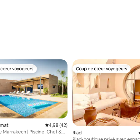
 la base de 40 commentaires : 4,98 sur 5
 cœur voyageurs
Coup de cœur voyageurs
 cœur voyageurs
Coup de cœur voyageurs
hmat
Évaluation moyenne sur la base de 42 comme
4,98 (42)
ée Marrakech | Piscine, Chef &
Riad
Riad-boutique privé avec espac