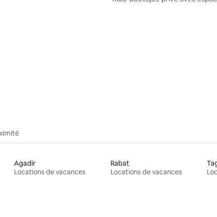
en plein air
 sur la base de 25 commentaires : 5 sur 5
ximité
Agadir
Rabat
Ta
Locations de vacances
Locations de vacances
Loc