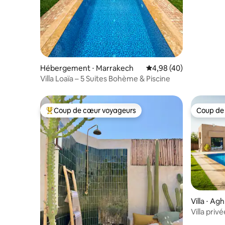
Hébergement ⋅ Marrakech
Évaluation moyenne sur
4,98 (40)
Villa Loaïa – 5 Suites Bohème & Piscine
Coup de cœur voyageurs
Coup de
Coups de cœur voyageurs les plus appréciés
Coup de
Villa ⋅ Ag
Villa priv
Vue Atlas