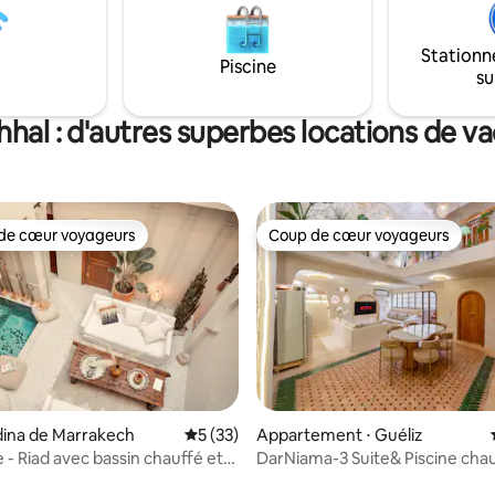
l et climatisation. Récemment
préparation du petit déjeuner 
s le Top 42 Best AirBnbs with
compris, une gouvernante est
Condé Nast Traveller. Service de
la journée.
Stationn
Piscine
rie fourni.
su
ahhal : d'autres superbes locations de v
de cœur voyageurs
Coup de cœur voyageurs
 cœur voyageurs les plus appréciés
Coup de cœur voyageurs
dina de Marrakech
Évaluation moyenne sur la base de 33 co
5 (33)
Appartement ⋅ Guéliz
 - Riad avec bassin chauffé et
DarNiama-3 Suite& Piscine cha
Marrakech Gueliz