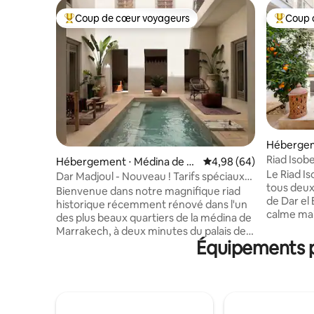
Coup de cœur voyageurs
Coup 
Coups de cœur voyageurs les plus appréciés
Coups de
Hébergem
Marrakec
Riad Isobe
Hébergement ⋅ Médina de M
Évaluation moyenne sur
4,98 (64)
accueillir
Le Riad Is
arrakech
Dar Madjoul - Nouveau ! Tarifs spéciaux
tous deux
d'ouverture !
Bienvenue dans notre magnifique riad
de Dar el
historique récemment rénové dans l'un
calme mais
des plus beaux quartiers de la médina de
Médina. E
Marrakech, à deux minutes du palais de
normes le
Équipements po
la Bahia et à cinq minutes du cœur
ressemble
battant de Marrakech, la place Jemaa El
hôtel priv
Fna. Le riad est disponible exclusivement
Une belle
pour vous et vos compagnons de
chambres 
voyage. Profitez de votre magnifique
approvisi
piscine et de votre jardin sur le toit en