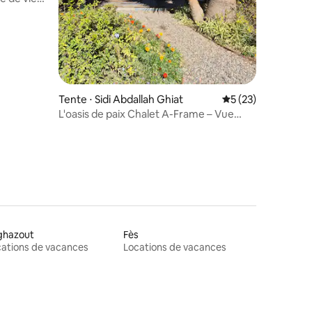
Tente ⋅ Sidi Abdallah Ghiat
Évaluation moyenne
5 (23)
L'oasis de paix Chalet A-Frame – Vue
Atlas
ghazout
Fès
ations de vacances
Locations de vacances