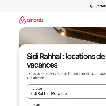
Aller
Certai
directement
au
contenu
Sidi Rahhal : locations de
vacances
Trouvez et réservez des hébergements uniqu
sur Airbnb
Adresse
Lorsque les résultats s'affichent, utilisez les flèc
Arrivée