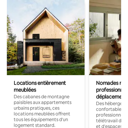
Locations entièrement
Nomades num
meublées
professionnel
déplacement
Des cabanes de montagne
paisibles aux appartements
Des hébergem
urbains pratiques, ces
confortables p
locations meublées offrent
professionnels
tous les équipements d'un
télétravail dis
logement standard.
et d'espaces de