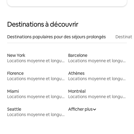
Destinations à découvrir
Destinations populaires pour des séjours prolongés
Destinati
New York
Barcelone
Locations moyenne et longue durée
Locations moyenne et longue durée
Florence
Athènes
Locations moyenne et longue durée
Locations moyenne et longue durée
Miami
Montréal
Locations moyenne et longue durée
Locations moyenne et longue durée
Seattle
Afficher plus
Locations moyenne et longue durée