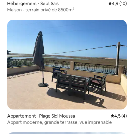
Hébergement ⋅ Sebt Sais
Évaluation m
4,9 (10)
Maison - terrain privé de 8500m²
Appartement ⋅ Plage Sidi Moussa
Évaluation 
4,5 (4)
Appart moderne, grande terrasse, vue imprenable