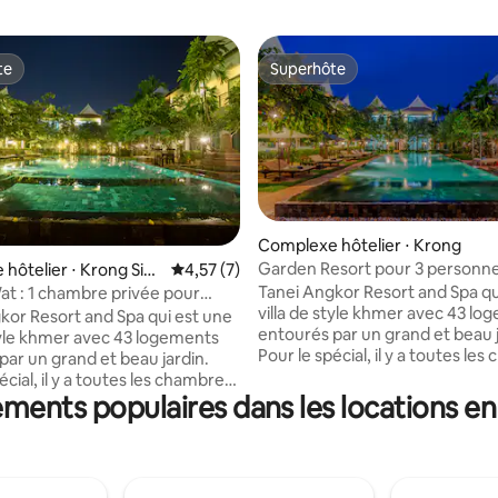
te
Superhôte
te
Superhôte
Complexe hôtelier ⋅ Krong
Garden Resort pour 3 personn
hôtelier ⋅ Krong Sie
Évaluation moyenne sur la base de 7 comme
4,57 (7)
e sur la base de 5 commentaires : 5 sur 5
petit déjeuner
Tanei Angkor Resort and Spa qu
t : 1 chambre privée pour
villa de style khmer avec 43 l
es avec petit déjeuner
kor Resort and Spa qui est une
entourés par un grand et beau j
style khmer avec 43 logements
Pour le spécial, il y a toutes le
par un grand et beau jardin.
avec vue sur la piscine. Restaur
écial, il y a toutes les chambres
également. Nous pouvons éga
ments populaires dans les locations e
ur la piscine. Restaurant
organiser un cours de cuisine 
t. Nous pouvons également
avec notre chef expert. Nous
 un cours de cuisine pour vous
situés dans un quartier calme à
re chef expert. Nous sommes
centre-ville, de Pub Street, du
ns un quartier calme à 1,7 km du