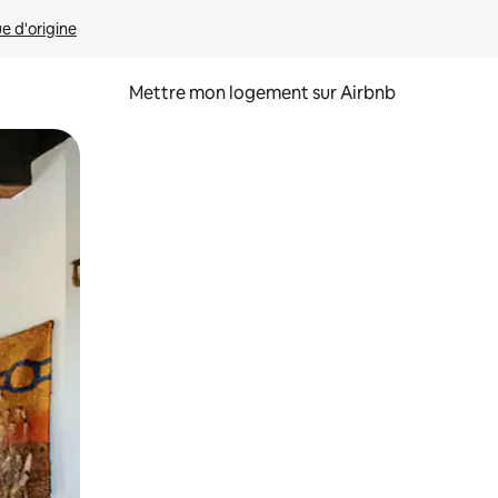
ue d'origine
Mettre mon logement sur Airbnb
sant glisser.