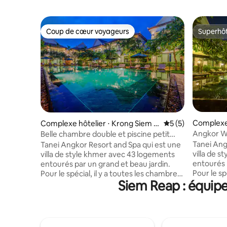
Coup de cœur voyageurs
Superhô
Coup de cœur voyageurs
Superhô
Complexe 
Complexe hôtelier ⋅ Krong Siem R
Évaluation moyenn
5 (5)
m Reap
eap
Angkor Wa
Belle chambre double et piscine petit
2 personn
déjeuner gratuit
Tanei Ang
Tanei Angkor Resort and Spa qui est une
villa de 
villa de style khmer avec 43 logements
entourés 
entourés par un grand et beau jardin.
Pour le sp
Pour le spécial, il y a toutes les chambres
Siem Reap : équipe
avec vue s
avec vue sur la piscine. Nous offrons
égalemen
également le petit-déjeuner, le déjeuner,
organiser
le dîner et la salle à manger. Nous
avec not
pouvons également organiser un cours
situés da
de cuisine pour vous avec notre chef