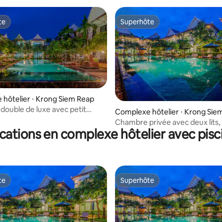
te
Superhôte
te
Superhôte
hôtelier ⋅ Krong Siem Reap
ouble de luxe avec petit
Complexe hôtelier ⋅ Krong Sie
Chambre privée avec deux lits, 
cations en complexe hôtelier avec pisc
déjeuner gratuit
te
Superhôte
te
Superhôte