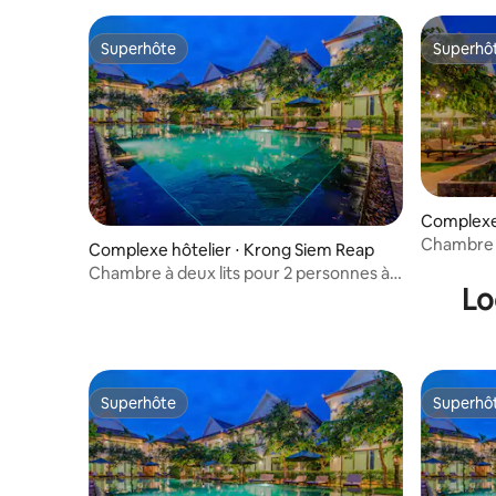
Superhôte
Superhô
Superhôte
Superhô
Complexe 
Chambre d
Complexe hôtelier ⋅ Krong Siem Reap
déjeuner
Chambre à deux lits pour 2 personnes à
Lo
Siem Reap, petit-déjeuner
Superhôte
Superhô
Superhôte
Superhô