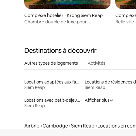
Complexe hôtelier ⋅ Krong Siem Reap
Complexe 
Chambre double de luxe pour
Belle vill
2 personnes avec petit déjeuner
piscine et
Destinations à découvrir
Autres types de logements
Activités
Locations adaptées aux familles
Siem Reap
Siem Reap
Locations avec petit-déjeuner
Afficher plus
Siem Reap
Airbnb
Cambodge
Siem Reap
Locations en com