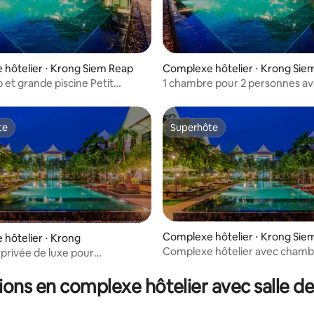
hôtelier ⋅ Krong Siem Reap
Complexe hôtelier ⋅ Krong Sie
 et grande piscine Petit
1 chambre pour 2 personnes av
gratuit
déjeuner
te
Superhôte
te
Superhôte
Complexe hôtelier ⋅ Krong Sie
hôtelier ⋅ Krong
Complexe hôtelier avec chamb
rivée de luxe pour
pour 2 personnes avec petit dé
es avec petit déjeuner
ions en complexe hôtelier avec salle de