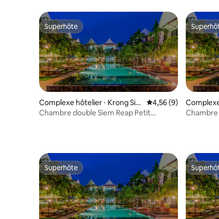
Superhôte
Superhô
Superhôte
Superhô
Complexe hôtelier ⋅ Krong Sie
Évaluation moyenne s
4,56 (9)
Complexe 
m Reap
m Reap
Chambre double Siem Reap Petit
Chambre av
déjeuner gratuit
déjeuner 
Superhôte
Superhô
Superhôte
Superhô