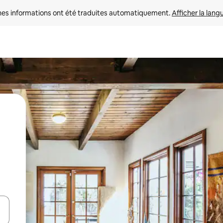
nes informations ont été traduites automatiquement. 
Afficher la lang
hes vers le haut et vers le bas pour les parcourir ou en appuyant et en fai