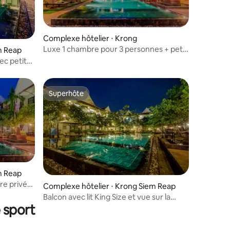
Complexe hôtelier ⋅ Krong
Luxe 1 chambre pour 3 personnes + petit
m Reap
déjeuner + transport
ec petit
Superhôte
Superhôte
m Reap
re privée
Complexe hôtelier ⋅ Krong Siem Reap
jeuner
Balcon avec lit King Size et vue sur la
 sport
piscine, petit déjeuner gratuit