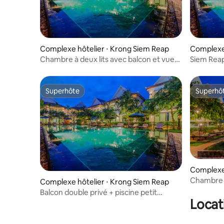
Complexe hôtelier ⋅ Krong Siem Reap
Complexe 
Chambre à deux lits avec balcon et vue
Siem Reap
sur la piscine avec petit déjeuner
déjeuner 
Superhôte
Superhô
Superhôte
Superhô
Complexe 
Chambre p
Complexe hôtelier ⋅ Krong Siem Reap
3 personn
Balcon double privé + piscine petit
Locat
déjeuner gratuit