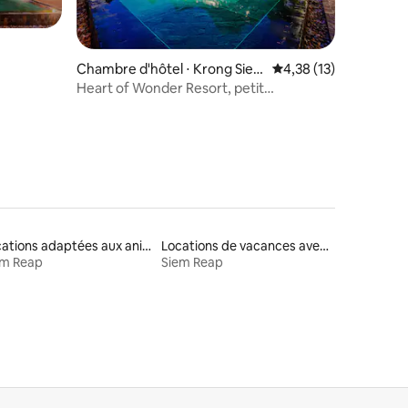
Chambre d'hôtel ⋅ Krong Sie
Évaluation moyenne su
4,38 (13)
déjeuner
m Reap
Heart of Wonder Resort, petit
déjeuner/4 personnes max.
Locations adaptées aux animaux
Locations de vacances avec piscine
em Reap
Siem Reap