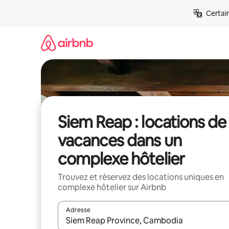
Aller
Certai
directement
au
contenu
Siem Reap : locations de
vacances dans un
complexe hôtelier
Trouvez et réservez des locations uniques en
complexe hôtelier sur Airbnb
Adresse
Lorsque les résultats s'affichent, utilisez les flèc