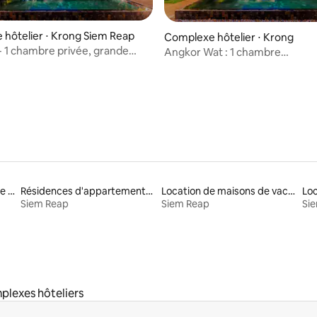
hôtelier ⋅ Krong Siem Reap
Complexe hôtelier ⋅ Krong
e - 1 chambre privée, grande
Angkor Wat : 1 chambre
 petit déjeuner
privée/4 personnes avec petit 
Locations de résidences de tourisme
Résidences d'appartements en location
Location de maisons de vacances
Siem Reap
Siem Reap
Si
plexes hôteliers