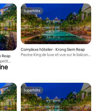
Superhôte
Superhôte
Complexe hôtelier ⋅ Krong Siem Reap
Piscine King de luxe et vue sur le balcon +
m Reap
petit déjeuner + transport
petit
ine
Superhôte
Superhôte