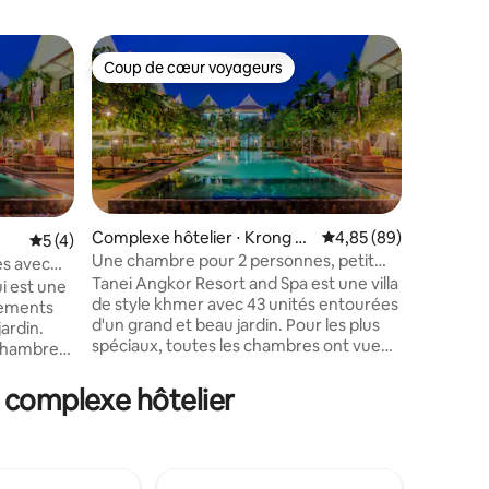
Coup de cœur voyageurs
Coup de
Coup de cœur voyageurs
Coup de
Complexe hôtelier ⋅ Krong Si
Évaluation moyenne su
4,85 (89)
Évaluation moyenne sur la base de 4 commentaires : 5 sur 5
5 (4)
em Reap
Une chambre pour 2 personnes, petit
es avec
ntaires : 4,57 sur 5
Complexe 
déjeuner gratuit
Tanei Angkor Resort and Spa est une villa
i est une
em Reap
Chambre 
de style khmer avec 43 unités entourées
ogements
avec peti
Tanei Ang
d'un grand et beau jardin. Pour les plus
ardin.
de style
spéciaux, toutes les chambres ont vue
s chambres
d'un gran
sur la piscine. Nous proposons
ant
est que t
également le petit-déjeuner, le déjeuner,
lement
n complexe hôtelier
la piscin
le dîner et le service en chambre. Nous
pour vous
pouvons 
pouvons également organiser un cours
 sommes
de cuisin
de cuisine pour vous avec notre chef
 1,7 km du
expert. 
expert. Nous sommes situés dans un
 marché de
quartier 