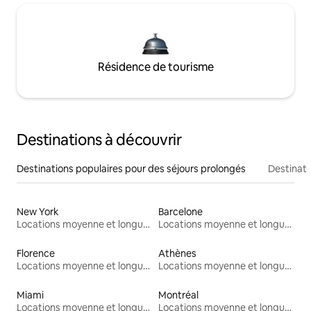
Résidence de tourisme
Destinations à découvrir
Destinations populaires pour des séjours prolongés
Destinati
New York
Barcelone
Locations moyenne et longue durée
Locations moyenne et longue durée
Florence
Athènes
Locations moyenne et longue durée
Locations moyenne et longue durée
Miami
Montréal
Locations moyenne et longue durée
Locations moyenne et longue durée