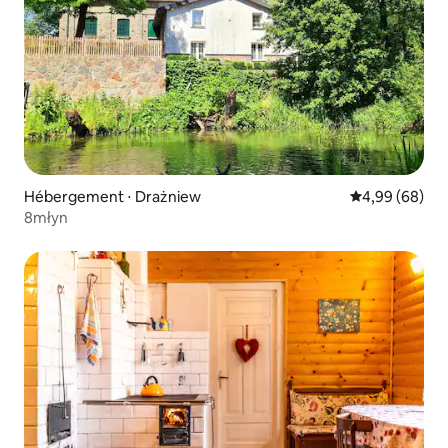
Hébergement ⋅ Drażniew
Évaluation mo
4,99 (68)
8młyn