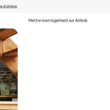
ue d'origine
Mettre mon logement sur Airbnb
sant glisser.