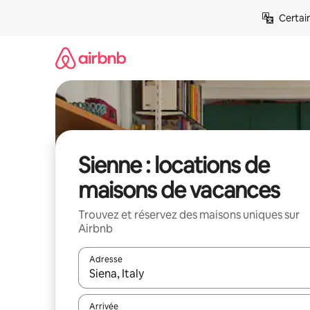
Aller
Certai
directement
au
contenu
Sienne : locations de
maisons de vacances
Trouvez et réservez des maisons uniques sur
Airbnb
Adresse
Lorsque les résultats s'affichent, utilisez les flèc
Arrivée