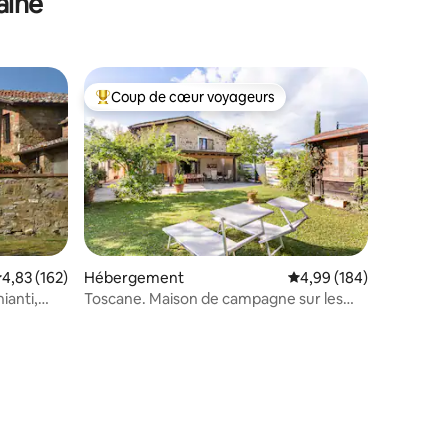
aine
Coup de cœur voyageurs
Coups de cœur voyageurs les plus appréciés
valuation moyenne sur la base de 162 commentaires : 4,83 sur 5
4,83 (162)
Hébergement
Évaluation moyenne sur
4,99 (184)
ianti,
Toscane. Maison de campagne sur les
collines de Florence