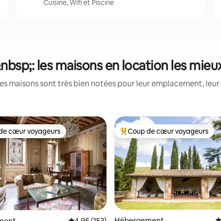
Cuisine, Wifi et Piscine
nbsp;: les maisons en location les mieu
es maisons sont très bien notées pour leur emplacement, leur 
de cœur voyageurs
Coup de cœur voyageurs
 cœur voyageurs les plus appréciés
Coups de cœur voyageurs les p
la base de 304 commentaires : 4,97 sur 5
Hébergement
É
ment
Évaluation moyenne sur la base de 153 comme
4,95 (153)