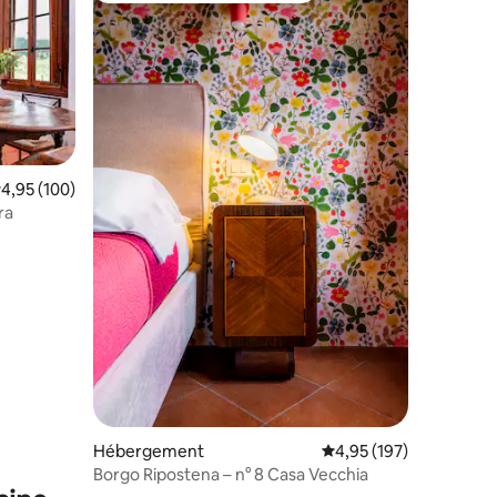
valuation moyenne sur la base de 100 commentaires : 4,95 sur 5
4,95 (100)
ra
taires : 4,99 sur 5
Hébergement
Évaluation moyenne sur
4,95 (197)
Borgo Ripostena – n° 8 Casa Vecchia