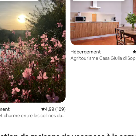
 la base de 119 commentaires : 4,98 sur 5
Hébergement
É
Agritourisme Casa Giulia di Sop
ment
Évaluation moyenne sur la base de 109 commen
4,99 (109)
t charme entre les collines du