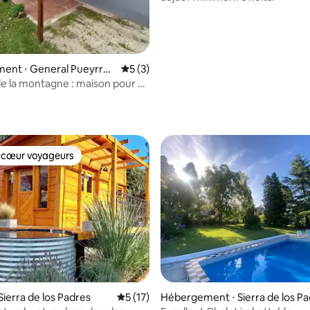
ent ⋅ General Pueyrred
Évaluation moyenne sur la base de 3 co
5 (3)
 la montagne : maison pour se
et profiter
 cœur voyageurs
 cœur voyageurs
 sur la base de 12 commentaires : 5 sur 5
Sierra de los Padres
Évaluation moyenne sur la base de 17 co
5 (17)
Hébergement ⋅ Sierra de los Pa