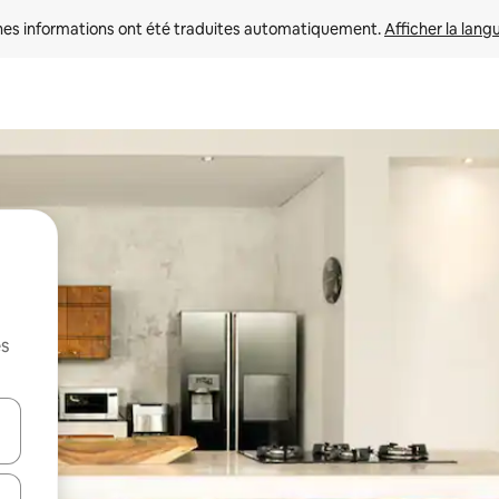
nes informations ont été traduites automatiquement. 
Afficher la lang
es
hes vers le haut et vers le bas pour les parcourir ou en appuyant et en fai