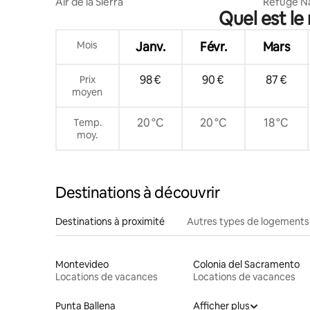
es
Air de la Sierra
Refuge Na
Quel est le
montagn
Mois
Janv.
Févr.
Mars
98 €
90 €
87 €
Prix
moyen
20 °C
20 °C
18 °C
Temp.
moy.
Destinations à découvrir
Destinations à proximité
Autres types de logements
Montevideo
Colonia del Sacramento
Locations de vacances
Locations de vacances
Punta Ballena
Afficher plus