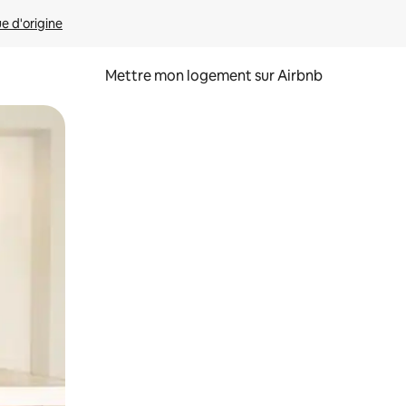
ue d'origine
Mettre mon logement sur Airbnb
sant glisser.