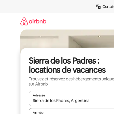
Aller
Certai
directement
au
contenu
Sierra de los Padres :
locations de vacances
Trouvez et réservez des hébergements uniqu
sur Airbnb
Adresse
Lorsque les résultats s'affichent, utilisez les flèc
Arrivée