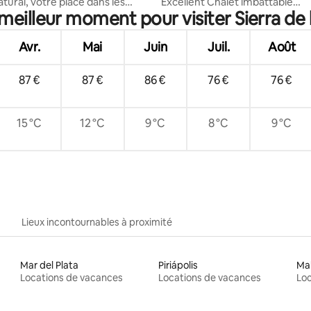
es
tural, votre place dans les
Excellent Chalet imbattable
 meilleur moment pour visiter Sierra de 
es
environnement belle vue
Avr.
Mai
Juin
Juil.
Août
87 €
87 €
86 €
76 €
76 €
15 °C
12 °C
9 °C
8 °C
9 °C
Lieux incontournables à proximité
Mar del Plata
Piriápolis
Ma
Locations de vacances
Locations de vacances
Loc