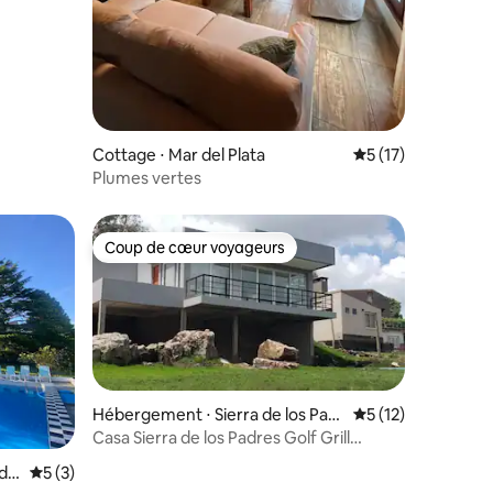
mmentaires : 5 sur 5
Cottage ⋅ Mar del Plata
Évaluation moyenne
5 (17)
Plumes vertes
Coup de cœur voyageurs
Coup de cœur voyageurs
Hébergement ⋅ Sierra de los Padr
Évaluation moyenne
5 (12)
es
Casa Sierra de los Padres Golf Grill
Piscine 7x3
mmentaires : 5 sur 5
dr
Évaluation moyenne sur la base de 3 commentaires : 5 sur 5
5 (3)