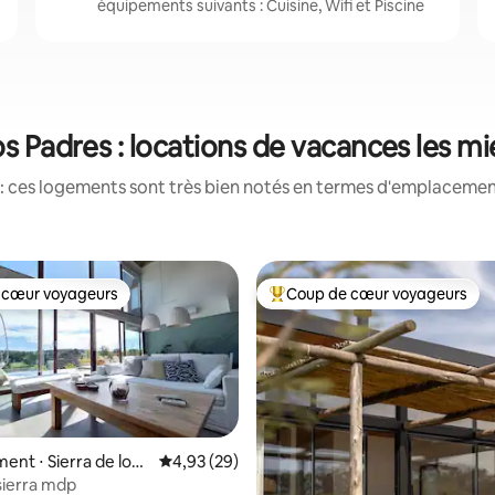
équipements suivants : Cuisine, Wifi et Piscine
los Padres : locations de vacances les m
: ces logements sont très bien notés en termes d'emplacement
 cœur voyageurs
Coup de cœur voyageurs
 cœur voyageurs
Coups de cœur voyageurs les p
nt ⋅ Sierra de los
Évaluation moyenne sur la base de 29 commen
4,93 (29)
 sierra mdp