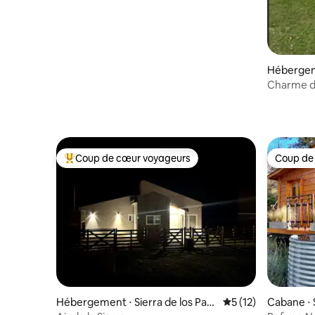
Hébergem
ón
Charme de
détendre 
Coup de cœur voyageurs
Coup de
Coups de cœur voyageurs les plus appréciés
Coup de
Hébergement ⋅ Sierra de los Padr
Évaluation moyenne
5 (12)
Cabane ⋅ 