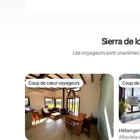
Sierra de 
Les voyageurs sont unanimes 
Coup de cœur voyageurs
Coup de
Coup de cœur voyageurs
Coup de
Hébergeme
Padres
Altavista