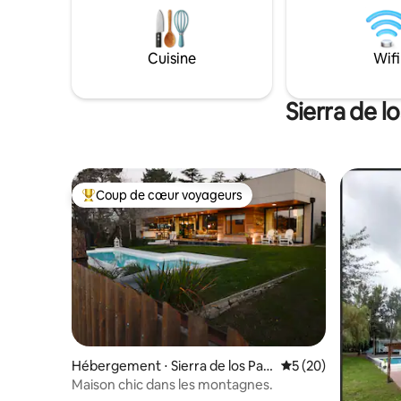
Cuisine
Wifi
Sierra de l
Coup de cœur voyageurs
Coups de cœur voyageurs les plus appréciés
Hébergement ⋅ Sierra de los Pad
Évaluation moyenne 
5 (20)
res
Maison chic dans les montagnes.