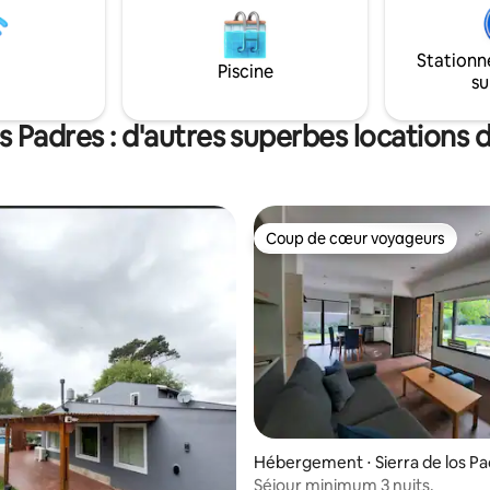
congélateur, grille-pain et bouill
vaisselle, couverts et casserole
Climatisation (froid/chaud) dans
Stationn
et dans la chambre principale,
Piscine
su
salamandre, ventilateur, télévisi
alarme et linge de maison.
os Padres : d'autres superbes locations
Coup de cœur voyageurs
Coup de cœur voyageurs
sur la base de 20 commentaires : 5 sur 5
Hébergement ⋅ Sierra de los Pa
es
Séjour minimum 3 nuits.