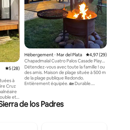
moderne. ✔ Piscine (pour enfant
Salamand
couverte
Wi-Fi ra
Premium :
goudronn
du centr
Hébergement ⋅ Mar del Plata
Évaluation moyenne su
4,97 (29)
Chapadmalal Cuatro Palos Casade Playa
Santa Isabel
Détendez-vous avec toute la famille ! ou
Évaluation moyenne sur la base de 28 commentaires : 5 sur 5
5 (28)
des amis. Maison de plage située à 500 m
de la plage publique Redondo.
Entièrement équipée. 🏡 Durable.
ire Cruz
Cuisine-salle à manger intégrée.
balnéaire
2 chambres avec sommiers, linge de lit. Il
dispose de deux salles de bains, une
ierra de los Padres
ts
extérieure. Biodigesteur et thermotank
 salon-
solaire. Grand jardin avec barbecue et
ée avec
poêle avec grill. Cuisine complète avec
ramique,
grille-pain, cafetière, réfrigérateur avec
ec
congélateur, cuisinière à gaz. Chauffage