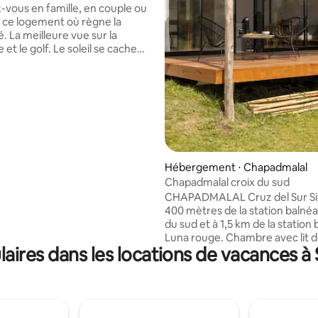
vous en famille, en couple ou
 la base de 38 commentaires : 4,92 sur 5
s ce logement où règne la
sur la
t le golf. Le soleil se cache
us offrant un coucher de soleil
 inoubliable. Avec tout
ent nécessaire pour passer
jours merveilleux, entouré par
 La douche extérieure, le
et le foyer donnent une valeur
 cette maison que nous avons
e avec tout l'amour pour en
Hébergement ⋅ Chapadmalal
et que nous choisissons
Chapadmalal croix du sud
ui de partager pour que vous
e expérience incomparable.
CHAPADMALAL Cruz del Sur Situées à
400 mètres de la station balnéa
du sud et à 1,5 km de la station 
Luna rouge. Chambre avec lit double et
ires dans les locations de vacances à S
une autre chambre avec deux li
simples, salle de bain complète,
salle à manger et cuisine équip
four électrique, anafe vitrocé
micro-ondes, réfrigérateur av