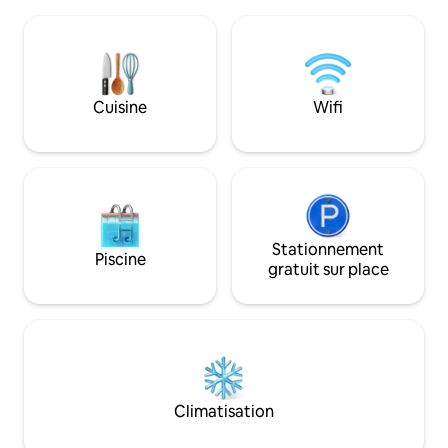
Fort Huachuca historique, de la ville
8 personnes avec 1 l
sauvage de Tombstone, de la charmante
queen size, 2 lits 
Bisbee et de Sierra Vista. Tout le monde
(enfants seulemen
est le bienvenu pour profiter de cette
pneumatique et un
propriété spéciale ! En milieu rural, mais
size. Détendez-vo
LE LONG D'UNE ROUTE PRINCIPALE ET À
rassemblez-vous d
Cuisine
Wifi
DISTANCE DE MARCHE des commerces
intérieurs spacieu
et des services. Parfait pour les amis, les
chaleureux et accu
couples, les aventuriers en solo, les
souvenirs inoublia
télétravailleurs, les militaires en visite, les
étudiants. WiFi haut débit.
Stationnement
Piscine
gratuit sur place
Climatisation