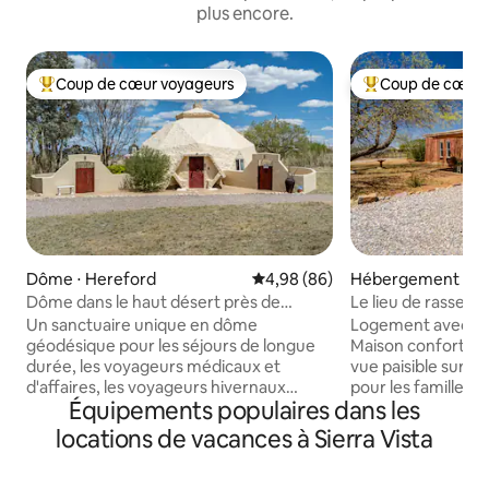
plus encore.
Coup de cœur voyageurs
Coup de cœur 
Coups de cœur voyageurs les plus appréciés
Coups de cœur vo
Dôme ⋅ Hereford
Évaluation moyenne sur la base
4,98 (86)
Hébergement ⋅ Sie
Dôme dans le haut désert près de
Le lieu de rassem
Bisbee, des monts Huachuca et de
Un sanctuaire unique en dôme
Logement avec vu
Tucson
géodésique pour les séjours de longue
Maison confortabl
durée, les voyageurs médicaux et
vue paisible sur l
d'affaires, les voyageurs hivernaux
pour les familles e
Équipements populaires dans les
saisonniers, les écrivains, les artistes, les
d'un repas en plein
ornithologues, dans les Sky Islands riches
clôturée pour les 
locations de vacances à Sierra Vista
en biodiversité de l'Arizona, à 90 minutes
de compagnie, et 
de Tucson, près de Ramsey Canyon, du
observation des éto