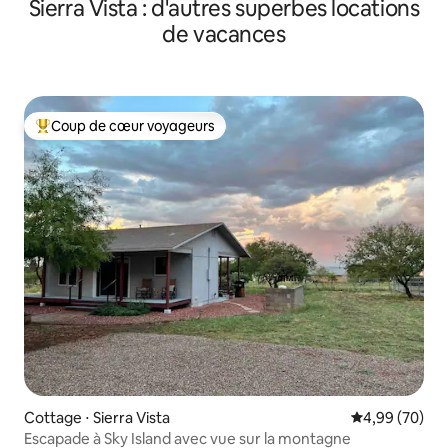
Sierra Vista : d'autres superbes locations
de vacances
Coup de cœur voyageurs
Coups de cœur voyageurs les plus appréciés
Cottage ⋅ Sierra Vista
Évaluation mo
4,99 (70)
Escapade à Sky Island avec vue sur la montagne