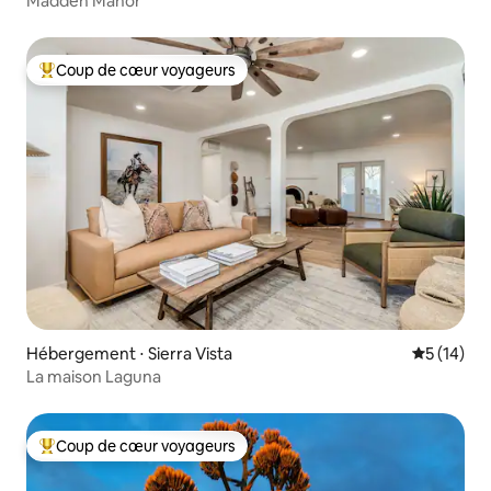
Madden Manor
Coup de cœur voyageurs
Coups de cœur voyageurs les plus appréciés
Hébergement ⋅ Sierra Vista
Évaluation
5 (14)
La maison Laguna
Coup de cœur voyageurs
Coups de cœur voyageurs les plus appréciés