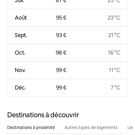
Juil.
87 €
25 °C
Août
95 €
23 °C
Sept.
93 €
21 °C
Oct.
98 €
16 °C
Nov.
99 €
11 °C
Déc.
99 €
7 °C
Destinations à découvrir
Destinations à proximité
Autres types de logements
Lie