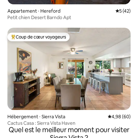
Appartement ⋅ Hereford
Évaluation
5 (42)
Petit chien Desert Barndo Apt
Coup de cœur voyageurs
Coups de cœur voyageurs les plus appréciés
Hébergement ⋅ Sierra Vista
Évaluation mo
4,98 (60)
Cactus Casa : Sierra Vista Haven
Quel est le meilleur moment pour visiter
Sierra Vista ?