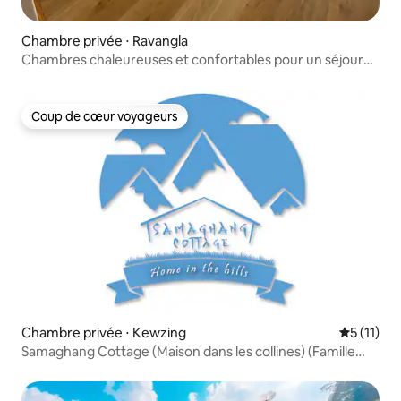
Chambre privée ⋅ Ravangla
Chambres chaleureuses et confortables pour un séjour
agréable.
Coup de cœur voyageurs
Coup de cœur voyageurs
Chambre privée ⋅ Kewzing
Évaluatio
5 (11)
Samaghang Cottage (Maison dans les collines) (Famille
d'accueil)