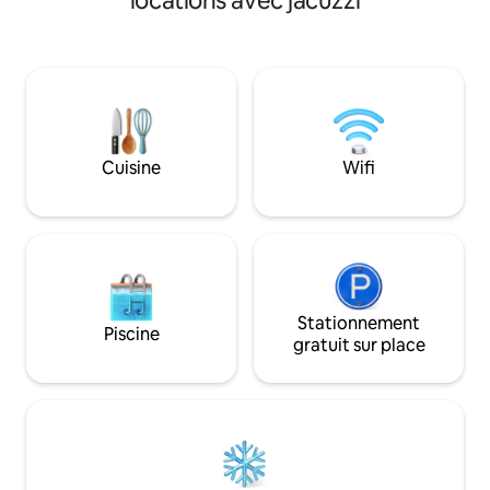
locations avec jacuzzi
chambres spacieuses, d'intérieurs
au cœur de la vill
chaleureux, d'une cuisine entièrement
apprécierez une c
équipée 🍽️, d'une connexion Wi-Fi et de
équipée et une co
sièges extérieurs. Séjour luxueux de
pelouse et gazebo. 
3 chambres avec une vue imprenable
est à une minute à
sur la montagne et un environnement
d'autres destinati
paisible 🌿. Détendez-vous dans le
comme Pelling et
confort, un mélange parfait de nature,
voiture) et le lac 
Cuisine
Wifi
d'intimité et de détente. Notre
trekking de Phokt
hébergement accepte également les
seulement 2 heure
animaux de compagnie 🐾 ; vos
compagnons à quatre pattes sont les
bienvenus pour vous accompagner lors
de votre escapade.
Stationnement
Piscine
gratuit sur place