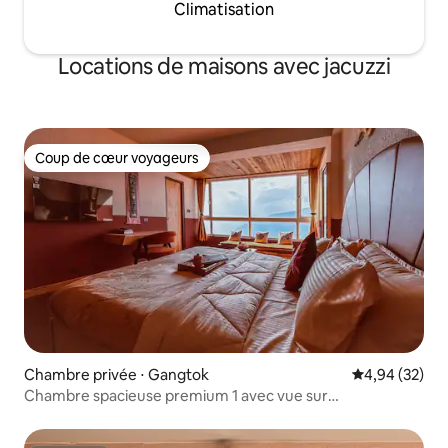
Climatisation
Locations de maisons avec jacuzzi
Coup de cœur voyageurs
Coup de cœur voyageurs
Chambre privée ⋅ Gangtok
Évaluation mo
4,94 (32)
Chambre spacieuse premium 1 avec vue sur
Kanchenjunga