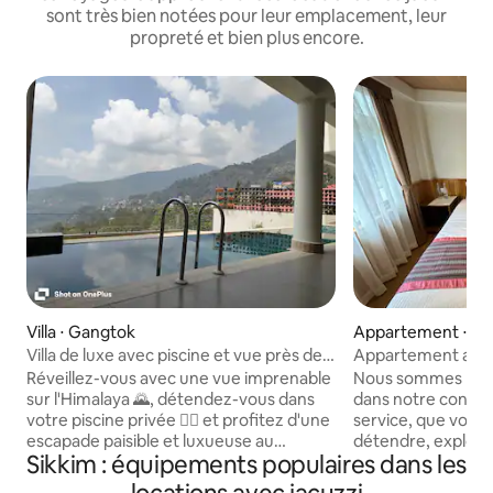
sont très bien notées pour leur emplacement, leur
propreté et bien plus encore.
Villa ⋅ Gangtok
Appartement ⋅ Ge
Villa de luxe avec piscine et vue près de
Appartement avec
MG Marg, Gangtok
Residence avec cu
Réveillez-vous avec une vue imprenable
Nous sommes ravis
sur l'Himalaya 🌄, détendez-vous dans
dans notre confo
votre piscine privée 🏊‍♀️ et profitez d'une
service, que vous 
escapade paisible et luxueuse au
détendre, explorer 
Sikkim : équipements populaires dans les
Kunjham Retreat ✨. Parfait pour les
distance, notre es
familles et les groupes, profitez de
confort et la commo