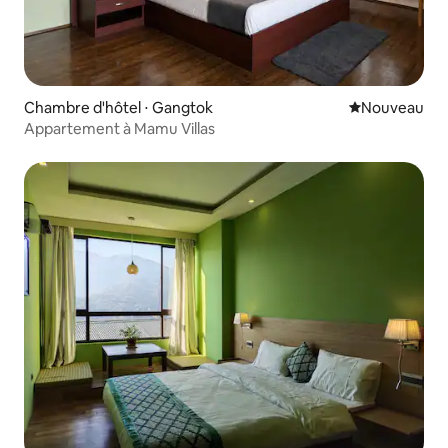
Chambre d'hôtel ⋅ Gangtok
Nouvel hébe
Nouveau
Appartement à Mamu Villas