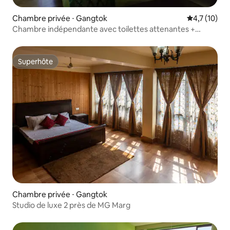
Chambre privée ⋅ Gangtok
Évaluation m
4,7 (10)
Chambre indépendante avec toilettes attenantes +
baignoire
Superhôte
Superhôte
Chambre privée ⋅ Gangtok
Studio de luxe 2 près de MG Marg