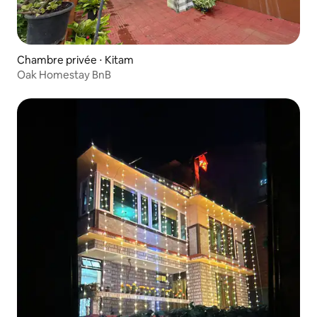
Chambre privée ⋅ Kitam
Oak Homestay BnB