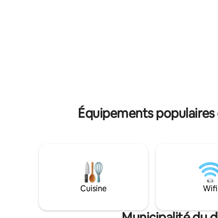
côté de l
repos : – une maison privée rien que pour
ici. Un g
vous – un ponton, un bateau et des
personnes
planches de paddle – cuisines intérieure
votre lie
et extérieure – deux terrasses en pleine
ou même 
nature – sauna et bain nordique inclus
attendron
dans le prix (sauna ou bain nordique pour
chaque nuitée) – tranquillité, intimité et
vie au ralenti Plus lentement. Plus proche
de soi.
Équipements populaires da
Cuisine
Wifi
Municipalité du d