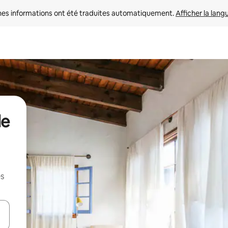
nes informations ont été traduites automatiquement. 
Afficher la lang
de
es
hes vers le haut et vers le bas pour les parcourir ou en appuyant et en fai