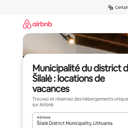
Aller
Certai
directement
au
contenu
Municipalité du district 
Šilalė : locations de
vacances
Trouvez et réservez des hébergements uniqu
sur Airbnb
Adresse
Lorsque les résultats s'affichent, utilisez les flèc