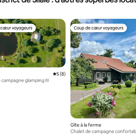
 cœur voyageurs
Coup de cœur voyageurs
 cœur voyageurs
Coup de cœur voyageurs
Évaluation moyenne sur la base de 8 co
5 (8)
 campagne glamping III
 sur la base de 19 commentaires : 5 sur 5
Gîte à la ferme
Chalet de campagne confortab