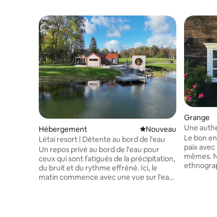
Grange
Une authe
Hébergement
Nouvel hébergement
Nouveau
Le bon en
Lėtai resort | Détente au bord de l'eau
paix avec
Un repos privé au bord de l'eau pour
mêmes. Nous vous invitons à la propriété
ceux qui sont fatigués de la précipitation,
ethnograph
du bruit et du rythme effréné. Ici, le
XIXe sièc
matin commence avec une vue sur l'eau
jusqu'à c
et les chants des oiseaux. Le soir, un
des bâtime
sauna, un bain nordique, la lumière du
des fleurs
feu de camp et des conversations
monticule 
tranquilles vous attendent. Pour votre