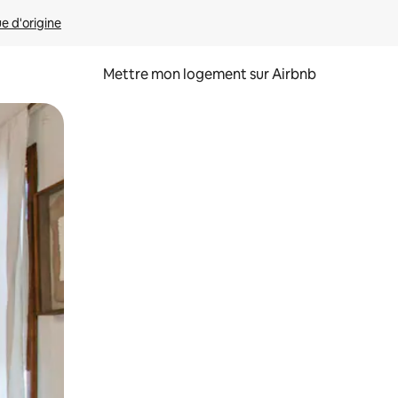
ue d'origine
Mettre mon logement sur Airbnb
sant glisser.