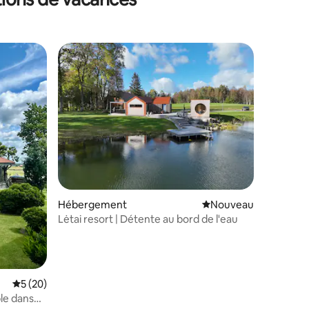
mmentaires : 5 sur 5
Hébergement
Nouvel hébergement
Nouveau
Lėtai resort | Détente au bord de l'eau
Évaluation moyenne sur la base de 20 commentaires : 5 sur 5
5 (20)
le dans