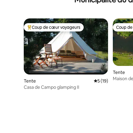
Coup de cœur voyageurs
Coup de
Coups de cœur voyageurs les plus appréciés
Coup de
Tente
Maison de
Tente
Évaluation moyenne
5 (19)
Casa de Campo glamping II