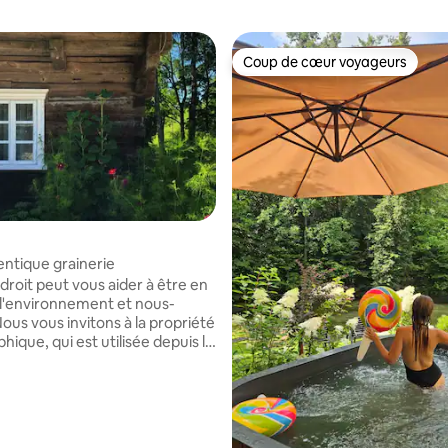
Coup de cœur voyageurs
Coup de cœur voyageurs
ntique grainerie
droit peut vous aider à être en
 l'environnement et nous-
ique, qui est utilisée depuis le
le, a miraculeusement survécu
e jour. Une clôture herbeuse,
nts, un jardin, de vieux arbres,
 traditionnelles, un étang et le
de Bilioni qui s'élève de l'autre