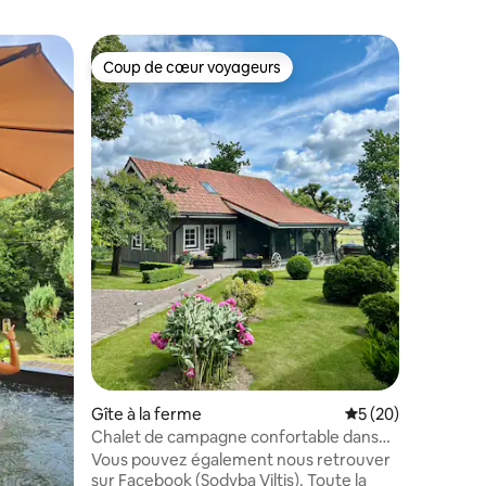
Villa ⋅ Pa
Coup de cœur voyageurs
Coup de cœur voyageurs
Villa Sku
En quête 
famille 
nous vou
conforta
équipée à
Skuburlas
entourant
de l'inti
cerfs sau
Design ex
confortab
lumineux
tout l'é
vous per
conforta
Gîte à la ferme
Évaluation moyenne
5 (20)
Chalet de campagne confortable dans
un environnement authentique
Vous pouvez également nous retrouver
sur Facebook (Sodyba Viltis). Toute la