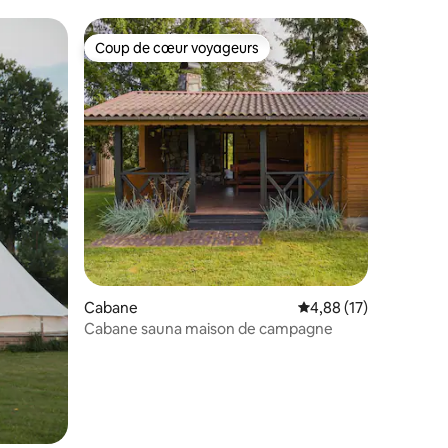
e
Coup de cœur voyageurs
Coup de cœur voyageurs
Cabane
Évaluation moyenne su
4,88 (17)
Cabane sauna maison de campagne
mmentaires : 5 sur 5