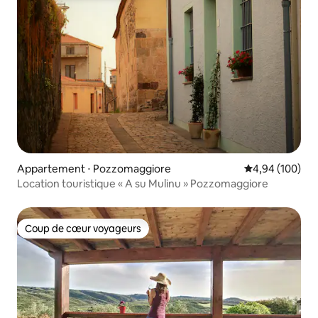
Appartement ⋅ Pozzomaggiore
Évaluation moy
4,94 (100)
Location touristique « A su Mulinu » Pozzomaggiore
Coup de cœur voyageurs
Coup de cœur voyageurs