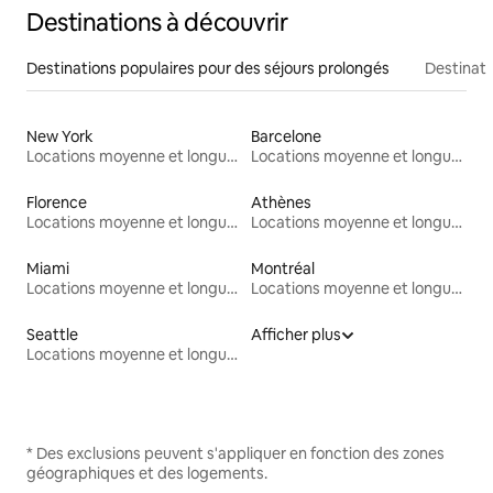
Destinations à découvrir
Destinations populaires pour des séjours prolongés
Destinati
New York
Barcelone
Locations moyenne et longue durée
Locations moyenne et longue durée
Florence
Athènes
Locations moyenne et longue durée
Locations moyenne et longue durée
Miami
Montréal
Locations moyenne et longue durée
Locations moyenne et longue durée
Seattle
Afficher plus
Locations moyenne et longue durée
* Des exclusions peuvent s'appliquer en fonction des zones
géographiques et des logements.