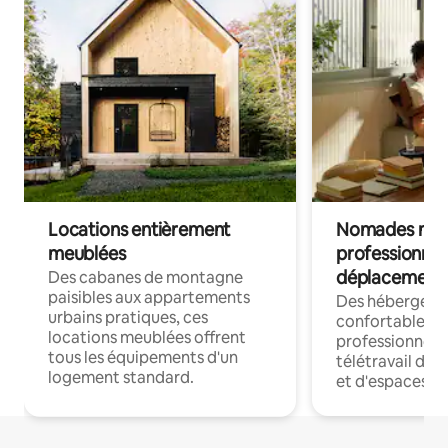
Locations entièrement
Nomades num
meublées
professionnel
déplacement
Des cabanes de montagne
paisibles aux appartements
Des hébergem
urbains pratiques, ces
confortables p
locations meublées offrent
professionnels
tous les équipements d'un
télétravail dis
logement standard.
et d'espaces de