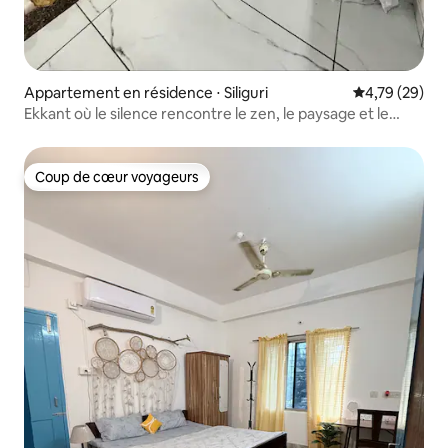
Appartement en résidence ⋅ Siliguri
Évaluation mo
4,79 (29)
Ekkant où le silence rencontre le zen, le paysage et le
calme
Coup de cœur voyageurs
Coup de cœur voyageurs