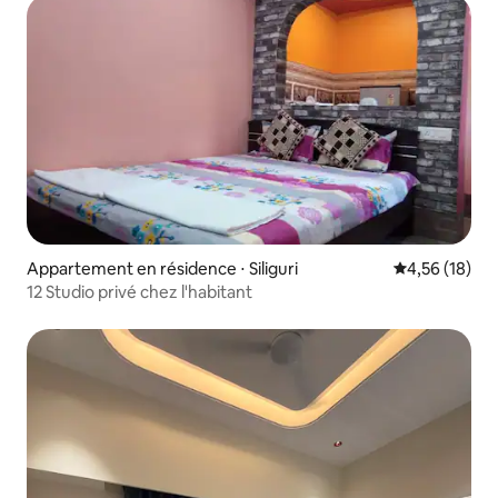
Appartement en résidence ⋅ Siliguri
Évaluation mo
4,56 (18)
12 Studio privé chez l'habitant