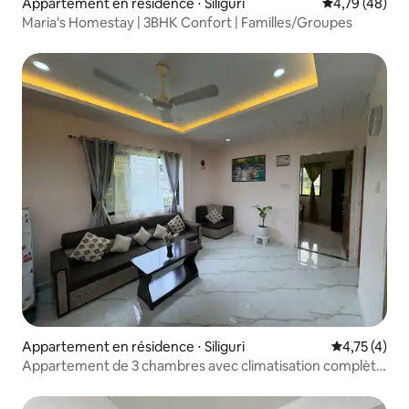
Appartement en résidence ⋅ Siliguri
Évaluation mo
4,79 (48)
Maria's Homestay | 3BHK Confort | Familles/Groupes
Appartement en résidence ⋅ Siliguri
Évaluation m
4,75 (4)
Appartement de 3 chambres avec climatisation complète
à côté du centre-ville et de Neotia