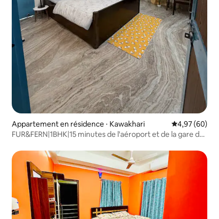
Appartement en résidence ⋅ Kawakhari
Évaluation mo
4,97 (60)
FUR&FERN|1BHK|15 minutes de l'aéroport et de la gare de
NJP