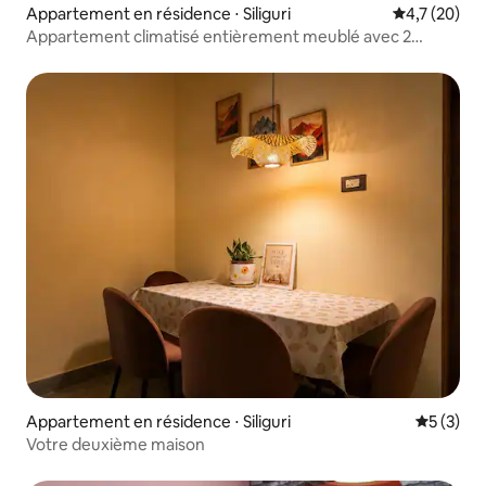
Appartement en résidence ⋅ Siliguri
Évaluation m
4,7 (20)
Appartement climatisé entièrement meublé avec 2
chambres et vue sur la rivière
Appartement en résidence ⋅ Siliguri
Évaluatio
5 (3)
Votre deuxième maison