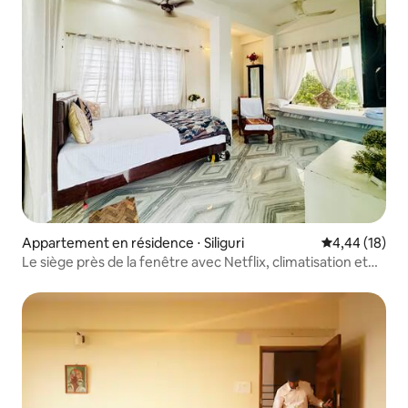
Appartement en résidence ⋅ Siliguri
Évaluation mo
4,44 (18)
Le siège près de la fenêtre avec Netflix, climatisation et
toit privé