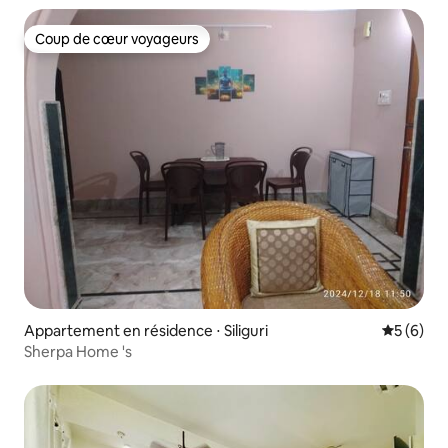
Coup de cœur voyageurs
Coup de cœur voyageurs
Appartement en résidence ⋅ Siliguri
Évaluatio
5 (6)
Sherpa Home 's