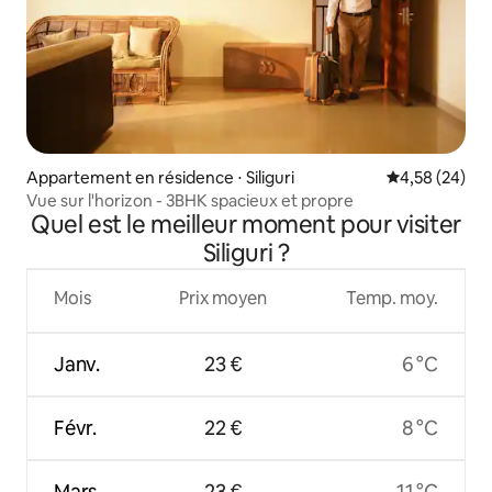
Appartement en résidence ⋅ Siliguri
Évaluation mo
4,58 (24)
Vue sur l'horizon - 3BHK spacieux et propre
Quel est le meilleur moment pour visiter
Siliguri ?
Mois
Prix moyen
Temp. moy.
Janv.
23 €
6 °C
Févr.
22 €
8 °C
Mars
23 €
11 °C