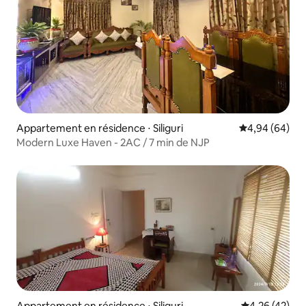
Appartement en résidence ⋅ Siliguri
Évaluation mo
4,94 (64)
Modern Luxe Haven - 2AC / 7 min de NJP
Appartement en résidence ⋅ Siliguri
Évaluation mo
4,26 (42)