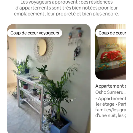
Les voyageurs approuvent : ces résidences
d'appartements sont très bien notées pour leur
emplacement, leur propreté et bien plus encore.
Coup de cœur voyageurs
Coup de cœur vo
Coup de cœur voyageurs
Coup de cœur vo
Appartement en r
Matigara
Osho Sumeru
W•Cuisine•Végétar
• Appartement F2 
1er étage • Parfai
familles/les grand
d'une nuit, les gr
voyageurs en road
budget • Wifi • Cuisine pour préparer ses
propres repas • Par