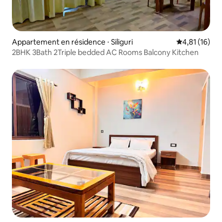
Appartement en résidence ⋅ Siliguri
Évaluation mo
4,81 (16)
2BHK 3Bath 2Triple bedded AC Rooms Balcony Kitchen